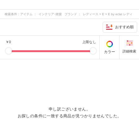
検索条件：
アイテム ： インテリア･雑貨 ブランド ： レディース > E > E by eclat レディ
ース > M > M7days レディース > S > suadeo レディース > その他 > 12closet
…
おすすめ順
￥
0
上限なし
カラー
申し訳ございません。
お探しの条件に一致する商品が見つかりませんでした。