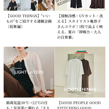
【GOOD THINGS】“いい
【接触冷感・UVカット・洗
もの”をご紹介する連載企画
える】スタイリスト亀恭子
《総集編》
さんコラボ！1枚で品よく映
える、夏の「即戦力・大人
の日常着」
最高気温30℃→22℃の日
【GOOD PEOPLE GOOD
も！気温差に頼れる「大人
STITCHING GOOD