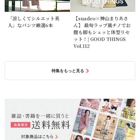
「涼しくてシルエット美
【suadeo×神山まりあさ
人」なパンツ厳選6本
ん】 最旬ラップ風チノでお
腹も脚もシュッと体型リセ
ット！| GOOD THINGS
Vol.112
特集をもっと見る