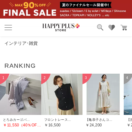
ブランド
ランキング
インテリア･雑貨
カテゴリ
特集
雑誌掲載アイテム
お気に入り
とろみカーゴパンツ
フロントレースノースリーブブラウス
【亀恭子さんコラボ】前後差ティアードワンピース
￥11,550（40％OFF）
￥16,500
￥24,200
￥2