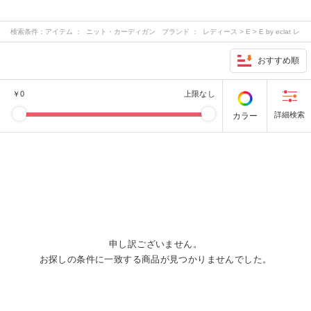
検索条件：
アイテム ： ニット・カーディガン ブランド ： レディース > E > E by eclat レ
ディース > M > M7days レディース > S > suadeo レディース > その他 > 12c…
おすすめ順
￥
0
上限なし
カラー
申し訳ございません。
お探しの条件に一致する商品が見つかりませんでした。