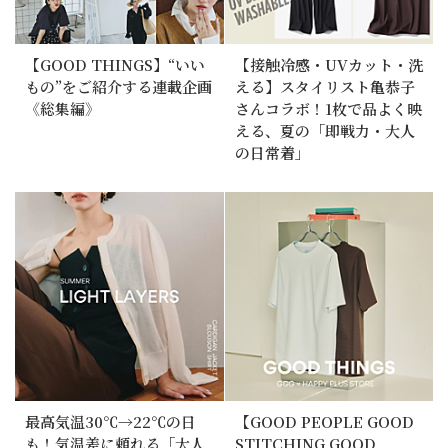
【GOOD THINGS】“いい
【接触冷感・UVカット・洗
もの”をご紹介する連載企画
える】スタイリスト亀恭子
《総集編》
さんコラボ！1枚で品よく映
える、夏の「即戦力・大人
の日常着」
最高気温30℃→22℃の日
【GOOD PEOPLE GOOD
も！気温差に頼れる「大人
STITCHING GOOD