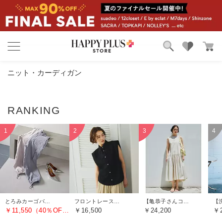
ブランド
ランキング
ニット・カーディガン
カテゴリ
特集
雑誌掲載アイテム
お気に入り
とろみカーゴパンツ
フロントレースノースリーブブラウス
【亀恭子さんコラボ】前後差ティアードワンピース
￥11,550（40％OFF）
￥16,500
￥24,200
￥2