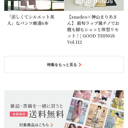
「涼しくてシルエット美
【suadeo×神山まりあさ
人」なパンツ厳選6本
ん】 最旬ラップ風チノでお
腹も脚もシュッと体型リセ
ット！| GOOD THINGS
Vol.112
特集をもっと見る