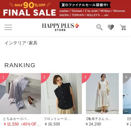
ブランド
ランキング
インテリア･家具
カテゴリ
特集
雑誌掲載アイテム
お気に入り
とろみカーゴパンツ
フロントレースノースリーブブラウス
【亀恭子さんコラボ】前後差ティアードワンピース
￥11,550（40％OFF）
￥16,500
￥24,200
￥2