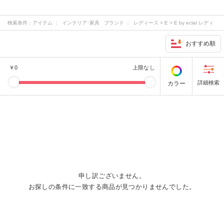
検索条件：
アイテム ： インテリア･家具 ブランド ： レディース > E > E by eclat レディ
ース > M > M7days レディース > S > suadeo レディース > その他 > 12closet
…
おすすめ順
￥
0
上限なし
カラー
申し訳ございません。
お探しの条件に一致する商品が見つかりませんでした。