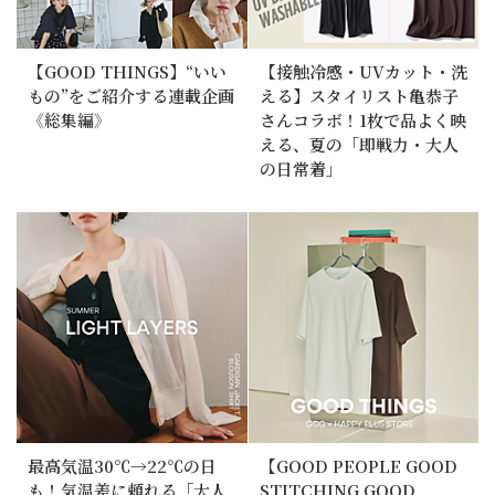
【GOOD THINGS】“いい
【接触冷感・UVカット・洗
もの”をご紹介する連載企画
える】スタイリスト亀恭子
《総集編》
さんコラボ！1枚で品よく映
える、夏の「即戦力・大人
の日常着」
最高気温30℃→22℃の日
【GOOD PEOPLE GOOD
も！気温差に頼れる「大人
STITCHING GOOD