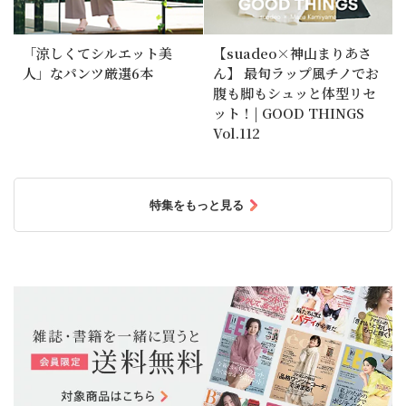
「涼しくてシルエット美
【suadeo×神山まりあさ
人」なパンツ厳選6本
ん】 最旬ラップ風チノでお
腹も脚もシュッと体型リセ
ット！| GOOD THINGS
Vol.112
特集をもっと見る