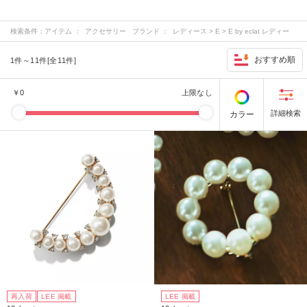
検索条件：
アイテム ： アクセサリー ブランド ： レディース > E > E by eclat レディー
ス > M > M7days レディース > S > suadeo レディース > その他 > 12closet …
おすすめ順
1件～11件[全11件]
￥
0
上限なし
カラー
再入荷
LEE 掲載
LEE 掲載