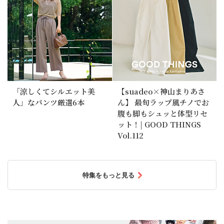
「涼しくてシルエット美
【suadeo×神山まりあさ
人」なパンツ厳選6本
ん】 最旬ラップ風チノでお
腹も脚もシュッと体型リセ
ット！| GOOD THINGS
Vol.112
特集をもっと見る