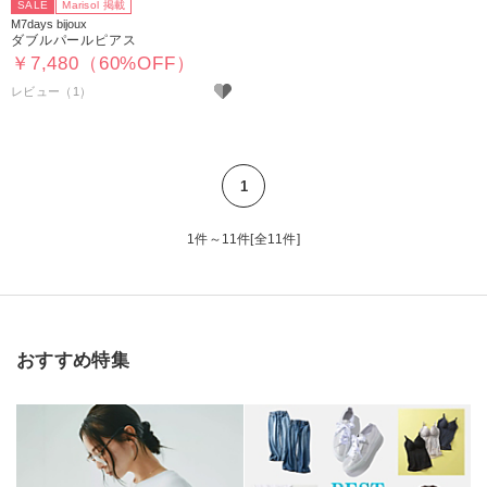
SALE
Marisol 掲載
M7days bijoux
ダブルパールピアス
￥7,480（60%OFF）
レビュー（1）
1
1件～11件[全11件]
おすすめ特集