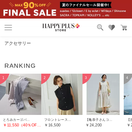
ブランド
ランキング
アクセサリー
カテゴリ
特集
雑誌掲載アイテム
お気に入り
とろみカーゴパンツ
フロントレースノースリーブブラウス
【亀恭子さんコラボ】前後差ティアードワンピース
￥11,550（40％OFF）
￥16,500
￥24,200
￥2