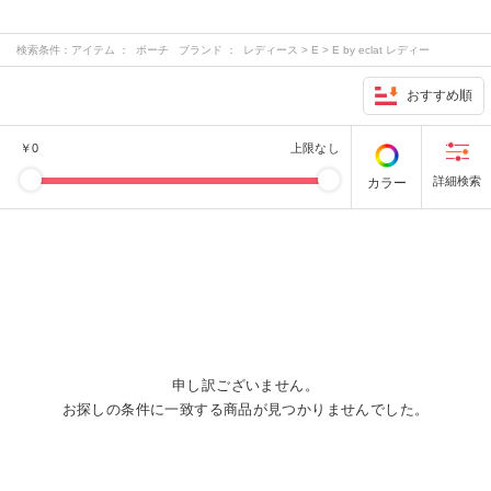
検索条件：
アイテム ： ポーチ ブランド ： レディース > E > E by eclat レディー
ス > M > M7days レディース > S > suadeo レディース > その他 > 12closet …
おすすめ順
￥
0
上限なし
カラー
申し訳ございません。
お探しの条件に一致する商品が見つかりませんでした。