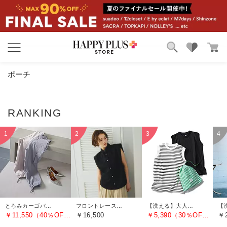
ブランド
ランキング
ポーチ
カテゴリ
特集
雑誌掲載アイテム
お気に入り
とろみカーゴパンツ
フロントレースノースリーブブラウス
【洗える】大人に似合う・巾着つき USAコットンノースリーブTシャツ（2枚入り）
￥11,550（40％OFF）
￥16,500
￥5,390（30％OFF）
￥2