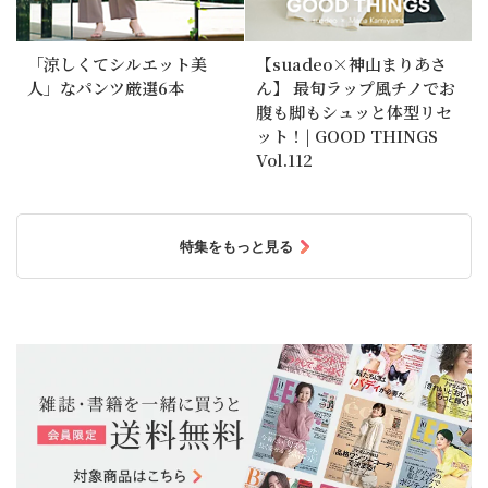
「涼しくてシルエット美
【suadeo×神山まりあさ
人」なパンツ厳選6本
ん】 最旬ラップ風チノでお
腹も脚もシュッと体型リセ
ット！| GOOD THINGS
Vol.112
特集をもっと見る