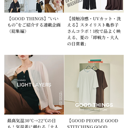
【GOOD THINGS】“いい
【接触冷感・UVカット・洗
もの”をご紹介する連載企画
える】スタイリスト亀恭子
《総集編》
さんコラボ！1枚で品よく映
える、夏の「即戦力・大人
の日常着」
最高気温30℃→22℃の日
【GOOD PEOPLE GOOD
も！気温差に頼れる「大人
STITCHING GOOD