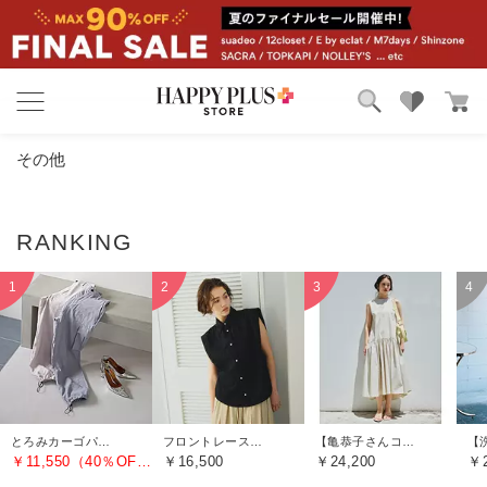
ブランド
ランキング
その他
カテゴリ
特集
雑誌掲載アイテム
お気に入り
とろみカーゴパンツ
フロントレースノースリーブブラウス
【亀恭子さんコラボ】前後差ティアードワンピース
￥11,550（40％OFF）
￥16,500
￥24,200
￥2