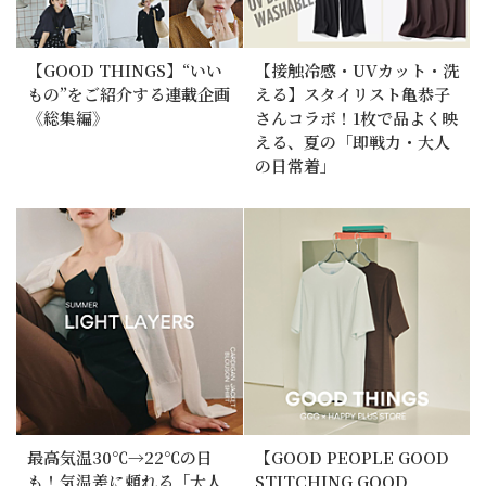
【GOOD THINGS】“いい
【接触冷感・UVカット・洗
もの”をご紹介する連載企画
える】スタイリスト亀恭子
《総集編》
さんコラボ！1枚で品よく映
える、夏の「即戦力・大人
の日常着」
最高気温30℃→22℃の日
【GOOD PEOPLE GOOD
も！気温差に頼れる「大人
STITCHING GOOD