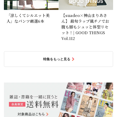
「涼しくてシルエット美
【suadeo×神山まりあさ
人」なパンツ厳選6本
ん】 最旬ラップ風チノでお
腹も脚もシュッと体型リセ
ット！| GOOD THINGS
Vol.112
特集をもっと見る