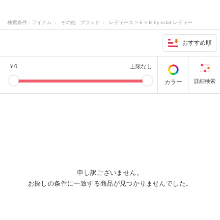
検索条件：
アイテム ： その他 ブランド ： レディース > E > E by eclat レディー
ス > M > M7days レディース > S > suadeo レディース > その他 > 12closet …
おすすめ順
￥
0
上限なし
カラー
申し訳ございません。
お探しの条件に一致する商品が見つかりませんでした。