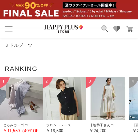
ブランド
ランキング
ミドルブーツ
カテゴリ
特集
雑誌掲載アイテム
お気に入り
とろみカーゴパンツ
フロントレースノースリーブブラウス
【亀恭子さんコラボ】前後差ティアードワンピース
￥11,550（40％OFF）
￥16,500
￥24,200
￥2