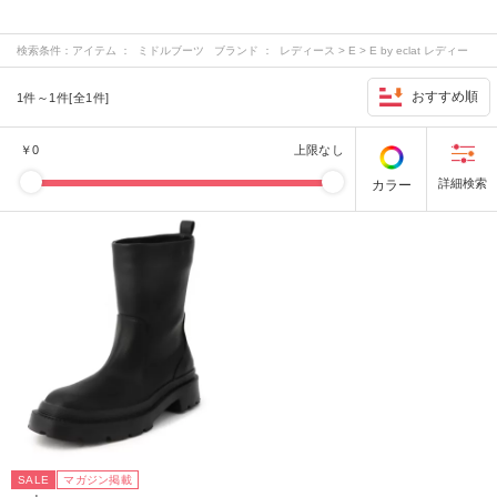
検索条件：
アイテム ： ミドルブーツ ブランド ： レディース > E > E by eclat レディー
ス > M > M7days レディース > S > suadeo レディース > その他 > 12closet …
おすすめ順
1件～1件[全1件]
￥
0
上限なし
カラー
SALE
マガジン掲載