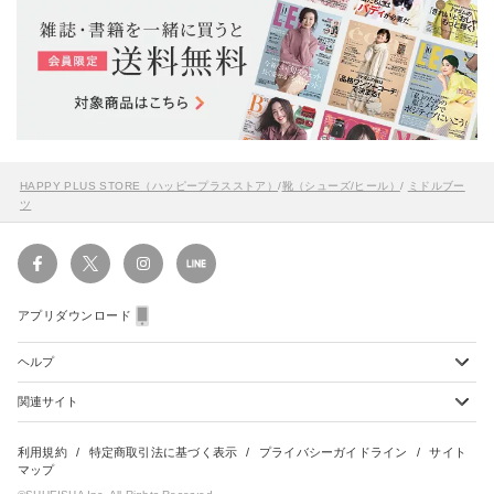
HAPPY PLUS STORE（ハッピープラスストア）
/
靴（シューズ/ヒール）
/
ミドルブー
ツ
アプリダウンロード
ヘルプ
関連サイト
ショッピングガイド
配送・送料について
初めてのお客様
お支払い方法について
雑誌定期購読について
利用規約
特定商取引法に基づく表示
プライバシーガイドライン
サイト
会員特典のご案内
キャンセルについて
マップ
集英社Webマガジン Cobalt