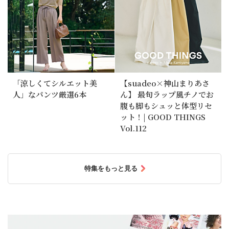
「涼しくてシルエット美
【suadeo×神山まりあさ
人」なパンツ厳選6本
ん】 最旬ラップ風チノでお
腹も脚もシュッと体型リセ
ット！| GOOD THINGS
Vol.112
特集をもっと見る