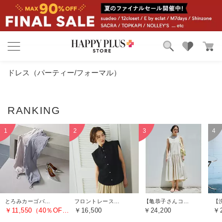
ブランド
ランキング
ドレス（パーティー/フォーマル）
カテゴリ
特集
雑誌掲載アイテム
お気に入り
とろみカーゴパンツ
フロントレースノースリーブブラウス
【亀恭子さんコラボ】前後差ティアードワンピース
￥11,550（40％OFF）
￥16,500
￥24,200
￥2