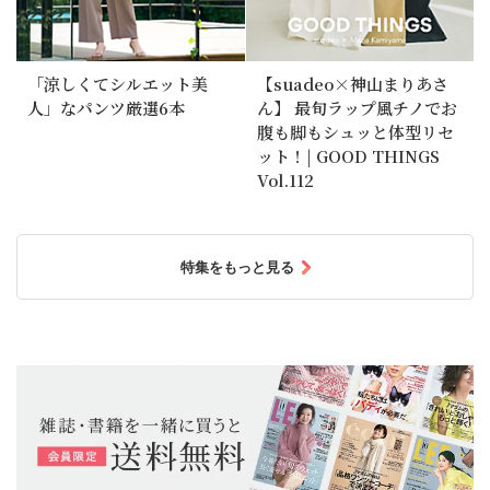
「涼しくてシルエット美
【suadeo×神山まりあさ
人」なパンツ厳選6本
ん】 最旬ラップ風チノでお
腹も脚もシュッと体型リセ
ット！| GOOD THINGS
Vol.112
特集をもっと見る