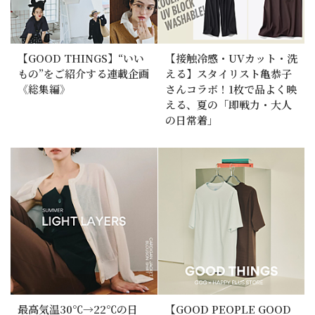
【GOOD THINGS】“いい
【接触冷感・UVカット・洗
もの”をご紹介する連載企画
える】スタイリスト亀恭子
《総集編》
さんコラボ！1枚で品よく映
える、夏の「即戦力・大人
の日常着」
最高気温30℃→22℃の日
【GOOD PEOPLE GOOD