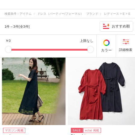
検索条件：
アイテム ： ドレス（パーティー/フォーマル） ブランド ： レディース > E > E
by eclat レディース > M > M7days レディース > S > suadeo レディース >…
おすすめ順
1件～3件[全3件]
￥
0
上限なし
カラー
マガジン掲載
SALE
eclat 掲載