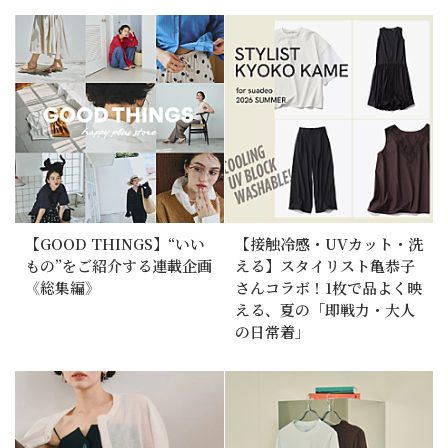
【GOOD THINGS】“いい
【接触冷感・UVカット・洗
もの”をご紹介する連載企画
える】スタイリスト亀恭子
《総集編》
さんコラボ！1枚で品よく映
える、夏の「即戦力・大人
の日常着」