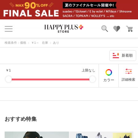
ブランド
ランキング
検索条件：
価格 ： ￥1～ 在庫 ： あり
カテゴリ
特集
新着順
雑誌掲載アイテム
お気に入り
￥
1
上限なし
カラー
おすすめ特集