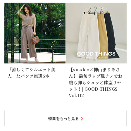
「涼しくてシルエット美
【suadeo×神山まりあさ
人」なパンツ厳選6本
ん】 最旬ラップ風チノでお
腹も脚もシュッと体型リセ
ット！| GOOD THINGS
Vol.112
特集をもっと見る