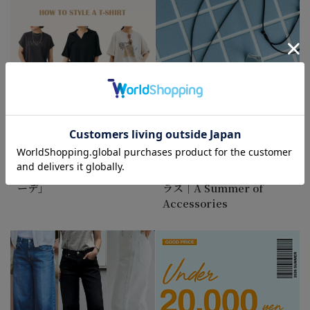
ハピプラスタッフがリアル
夏に添えたい、ちょっと素
に愛用する「Tシャツ＆コ
敵なアクセサリー＆サング
ーデ」
ラス｜A Summer of
Accessories