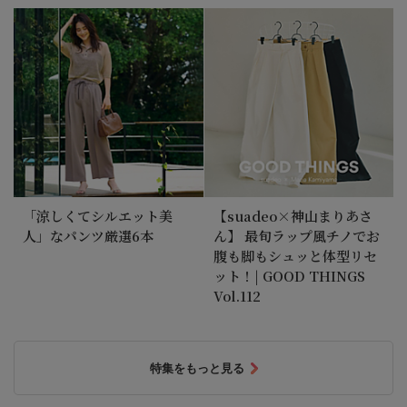
「涼しくてシルエット美
【suadeo×神山まりあさ
人」なパンツ厳選6本
ん】 最旬ラップ風チノでお
腹も脚もシュッと体型リセ
ット！| GOOD THINGS
Vol.112
特集をもっと見る