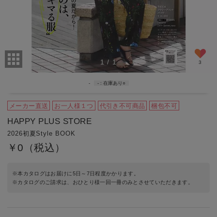
1
/
1
3
-
-
在庫あり
○
メーカー直送
お一人様１つ
代引き不可商品
梱包不可
HAPPY PLUS STORE
2026初夏Style BOOK
￥0（税込）
※本カタログはお届けに5日～7日程度かかります。
※カタログのご請求は、おひとり様一回一冊のみとさせていただきます。