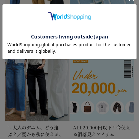
ハピプラスタッフがリアル
夏に添えたい、ちょっと素
に愛用する「Tシャツ＆コ
敵なアクセサリー＆サング
ーデ」
ラス｜A Summer of
Accessories
＼大人のデニム、どう選
ALL20,000円以下！今使え
ぶ？／夏から秋に使える、
る洒落見えアイテム