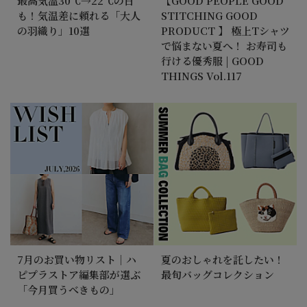
最高気温30℃→22℃の日
【GOOD PEOPLE GOOD
も！気温差に頼れる「大人
STITCHING GOOD
の羽織り」10選
PRODUCT 】 極上Tシャツ
で悩まない夏へ！ お寿司も
行ける優秀服 | GOOD
THINGS Vol.117
7月のお買い物リスト｜ハ
夏のおしゃれを託したい！
ピプラストア編集部が選ぶ
最旬バッグコレクション
「今月買うべきもの」