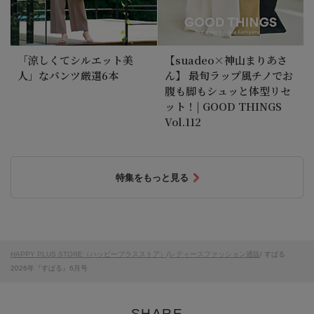
「涼しくてシルエット美
【suadeo×神山まりあさ
人」なパンツ厳選6本
ん】 最旬ラップ風チノでお
腹も脚もシュッと体型リセ
ット！| GOOD THINGS
Vol.112
特集をもっと見る
HAPPY PLUS STORE（ハッピープラスストア）
/
レディースファッション通販
/ すばる
2026年『すばる』6月号