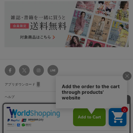
アプリダウンロード
ヘルプ
関連サイト
ショッピングガイド
配送・送料について
初めてのお客様
お支払い方法について
雑誌定期購読について
利用規約
特定商取引法に基づく表示
プライバシーガイドライン
サイト
会員特典のご案内
キャンセルについて
マップ
集英社Webマガジン Cobalt
©SHUEISHA Inc. All Rights Reserved.