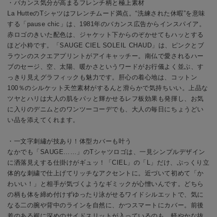
・バカンス気分が高まるフレンチ柄と極上素材
La HutteのTシャツはフレンチムード満点。“洗練された休暇”を意味
する「pause chic」は、1981年のバカンス広告からインスパイア。
赤ロゴのきいた配色は、ジャケット下からのぞかせてもハッとする
ほど小粋です。「SAUGE CIEL SOLEIL CHAUD」は、ピンクとブ
ラウンのスクエアプリントがアイキャッチー。南仏で愛されるハー
ブのセージ、空、太陽、暖かさというワードがお行儀よく並ぶ、す
っきり見えグラフィックも魅力です。肝心の着心地は、コットン
100％のシルケット天竺素材がするんと滑らかで気持ちいい。上品な
ツヤとハリは大人の肌をパッと輝かせるレフ板効果も発揮し、お気
に入りのデニムとのワンツーコーデでも、大人の毎日にちょうどい
い品を添えてくれます。
・一文字刺繡が技あり！体型カバーも叶う
なかでも「SAUGE……」のTシャツロゴは、一見シンプルデザイン
に洒落見えする仕掛けがギュッ！「CIEL」の「L」だけ、ぷっくり立
体的な刺繍で仕上げてリッチなアクセントに。近づいて初めて「か
わいい！」と相手が気づくようなギミックが心憎いんです。どちら
の柄も体を締め付けずゆったり泳がせるワイドシルエットで、気に
なる二の腕や背中のラインを自然に、かつスマートにカバー。前後
差のある裾に深めのサイドスリットが入っているのも、軽やかな抜