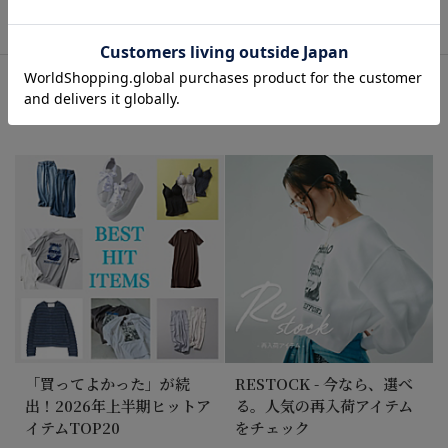
＼酷暑は何着る？ ／気温35～40度の暑すぎる夏を、
涼やかに制す『大人コーデ20選』【40代・50代 フ
ァッション】
おすすめ特集
2026/7/24
大人のTシャツは、白・黒・グレーがあればいい！
2026/7/24
柄パンツって意外と簡単！スタッフが指南する大人
の着こなし術
2026/7/24
＼レースとパールが映える！／1枚で華やぐ大人のキ
レイめノースリー部ブラウス
「買ってよかった」が続
RESTOCK - 今なら、選べ
出！2026年上半期ヒットア
る。人気の再入荷アイテム
イテムTOP20
をチェック