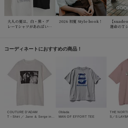
大人の夏は、白・黒・グ
2026 初夏 Style book！
【suadeo
レーTシャツがあればい
運命のＴ
い！
イメージ
へ | GOO
Vol.116
コーディネートにおすすめの商品！
COUTURE D’ADAM
Oblada
THE NORT
T－Shirt ／ Jane ＆ Serge in the Taxi （Monochrome）
MAN OF EFFORT TEE
S／S LAYBA