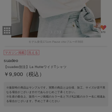
1
/
33
670
モデル身長171cm Pause chicブルー/FREE
マガジン掲載
洗える
suadeo
【suadeo別注】La HutteワイドTシャツ
￥9,900（税込）
※撮影時の商品はサンプルです。実際の商品とは仕様、加工、サイズが若干異
なる場合がございますのであらかじめご了承ください。
※生産の都合上、販売ページ掲載のカラー名と下げ札記載のカラー名に相違あ
る場合がございます。予めご了承ください