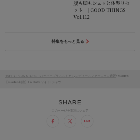
腹も脚もシュッと体型リセ
ット！| GOOD THINGS
Vol.112
特集をもっと見る
HAPPY PLUS STORE（ハッピープラスストア）
/
レディースファッション通販
/ suadeo
【suadeo別注】La HutteワイドTシャツ
このページを友達にシェア