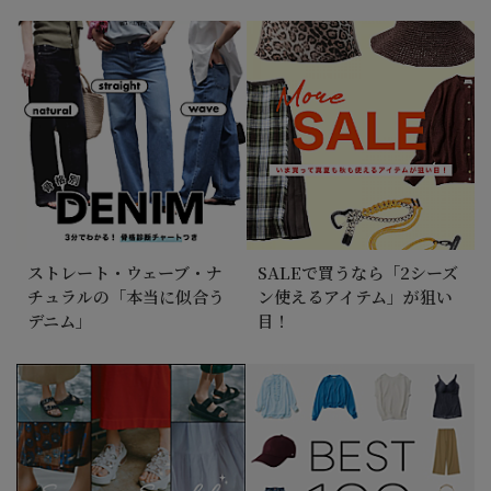
2026/7/17
MOREセールスタート！
2026/7/17 NEW！
【suadeo×亀恭子さんコラボ】これぞワンピの理
想！ちょうどいい塩梅で毎日きれい
2026/7/17
＼累計1,600本販売／はくだけでサマになる＆涼や
ストレート・ウェーブ・ナ
SALEで買うなら「2シーズ
か素材の大人気高レビューパンツ
チュラルの「本当に似合う
ン使えるアイテム」が狙い
デニム」
目！
2026/7/10
ハピプラスタッフがリアルに愛用する「Tシャツ＆
コーデ」