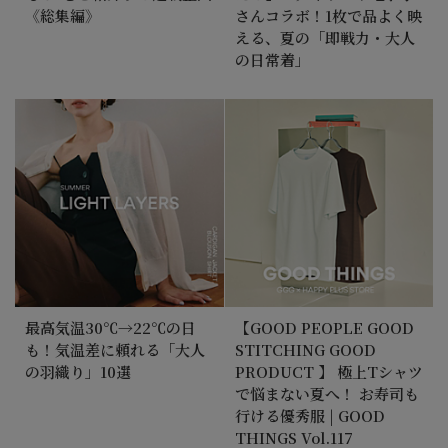
《総集編》
さんコラボ！1枚で品よく映
える、夏の「即戦力・大人
の日常着」
最高気温30℃→22℃の日
【GOOD PEOPLE GOOD
も！気温差に頼れる「大人
STITCHING GOOD
の羽織り」10選
PRODUCT 】 極上Tシャツ
で悩まない夏へ！ お寿司も
行ける優秀服 | GOOD
THINGS Vol.117