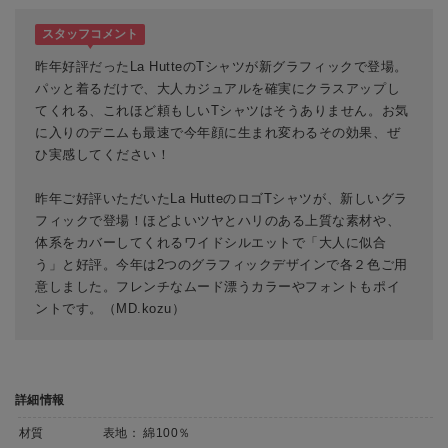
スタッフコメント
昨年好評だったLa HutteのTシャツが新グラフィックで登場。
パッと着るだけで、大人カジュアルを確実にクラスアップし
てくれる、これほど頼もしいTシャツはそうありません。お気
に入りのデニムも最速で今年顔に生まれ変わるその効果、ぜ
ひ実感してください！
昨年ご好評いただいたLa HutteのロゴTシャツが、新しいグラ
フィックで登場！ほどよいツヤとハリのある上質な素材や、
体系をカバーしてくれるワイドシルエットで「大人に似合
う」と好評。今年は2つのグラフィックデザインで各２色ご用
意しました。フレンチなムード漂うカラーやフォントもポイ
ントです。（MD.kozu）
詳細情報
材質
表地： 綿100％