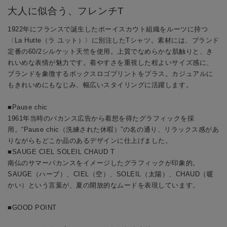
大人に似合う、フレンチT
1922年にフランスで誕生したボーイスカウト組織をルーツに持つ
〈La Hutte（ラ ユット）〉に別注したTシャツ。素材には、ブランド
定番の60/2シルケット天竺を使用。上質でなめらかな肌触りと、き
れいめな表情が魅力です。着やすさを重視した程よいサイズ感に、
ブランドを象徴するボックスロゴプリントをプラス。カジュアルに
もきれいめにもなじみ、幅広いスタイリングに活躍します。
■Pause chic
1961年当時のバカンス広告から着想を得たグラフィックを採
用。“Pause chic（洗練された休暇）”の名の通り、リラックス感があ
りながらもどこか品のあるデザインに仕上げました。
■SAUGE CIEL SOLEIL CHAUD T
南仏のサマーバカンスをイメージしたグラフィックが印象的。
SAUGE（ハーブ）、CIEL（空）、SOLEIL（太陽）、CHAUD（暖
かい）という言葉が、夏の開放的なムードを表現しています。
■GOOD POINT