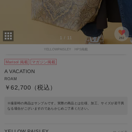
1
/
11
262
YELLOWPAISLEY HPS掲載
Marisol 掲載
マガジン掲載
A VACATION
ROAM
￥62,700（税込）
※撮影時の商品はサンプルです。実際の商品とは仕様、加工、サイズが若干異
なる場合がございますのであらかじめご了承ください。
YELLOW PAISLEY