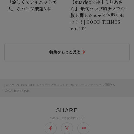
「涼しくてシルエット美
【suadeo×神山まりあさ
人」なパンツ厳選6本
ん】 最旬ラップ風チノでお
腹も脚もシュッと体型リセ
ット！| GOOD THINGS
Vol.112
特集をもっと見る
HAPPY PLUS STORE（ハッピープラスストア）
/
レディースファッション通販
/ A
VACATION ROAM
このページを友達にシェア