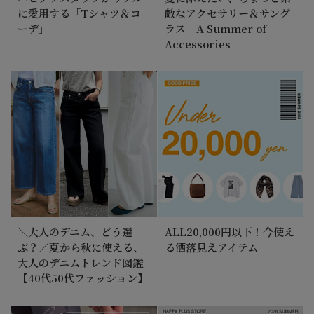
に愛用する「Tシャツ＆コ
敵なアクセサリー＆サング
ーデ」
ラス｜A Summer of
Accessories
＼大人のデニム、どう選
ALL20,000円以下！今使え
ぶ？／夏から秋に使える、
る洒落見えアイテム
大人のデニムトレンド図鑑
【40代50代ファッション】