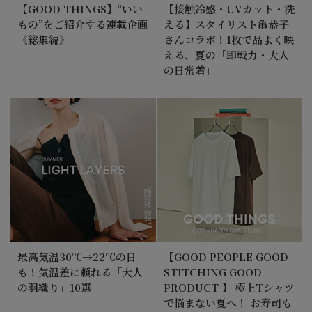
【GOOD THINGS】“いい
【接触冷感・UVカット・洗
もの”をご紹介する連載企画
える】スタイリスト亀恭子
《総集編》
さんコラボ！1枚で品よく映
える、夏の「即戦力・大人
の日常着」
最高気温30℃→22℃の日
【GOOD PEOPLE GOOD
も！気温差に頼れる「大人
STITCHING GOOD
の羽織り」10選
PRODUCT 】 極上Tシャツ
で悩まない夏へ！ お寿司も