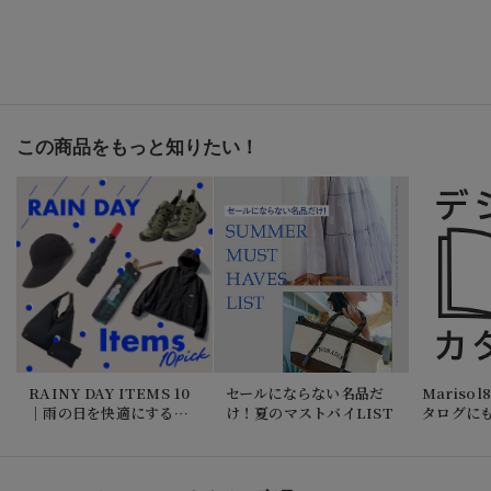
この商品をもっと知りたい！
RAINY DAY ITEMS 10
セールにならない名品だ
Mariso
｜雨の日を快適にする機
け！夏のマストバイLIST
タログに
能派アイテム集めまし
読みなが
た！
しめます