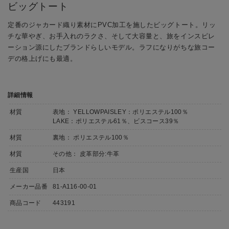
ビッグトート
定番のジャカード織り素材にPVC加工を施したビッグトート。リッ
チな華やぎ、お手入れのラクさ、そして大容量と、旅をインスピレ
ーション源にしたブランドらしいモデル。ラフになりがちな旅コー
デの格上げにも最適。
詳細情報
材質
表地： YELLOWPAISLEY：ポリエステル100％
LAKE：ポリエステル61％、ビスコース39％
材質
裏地： ポリエステル100％
材質
その他： 皮革部分:牛革
生産国
日本
メーカー品番
81-A116-00-01
商品コード
443191