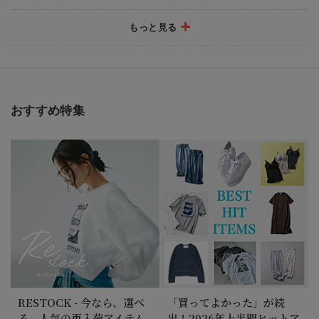
もっと見る
2026/7/3
秋バッグ＆シューズ最新アイテムが到着！
おすすめ特集
2026/6/26
【モード＆快適、どちらも欲しい】猛暑をおしゃれ
に乗り切る！「夏小物」リスト
2026/6/12
RAINY DAY ITEMS 10｜雨の日を快適にする機能
派アイテム集めました！
RESTOCK - 今なら、選べ
「買ってよかった」が続
る。人気の再入荷アイテム
出！2026年上半期ヒットア