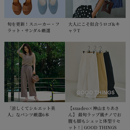
旬を更新！スニーカー・フ
大人にこそ似合うロゴ&キ
ラット・サンダル厳選
ャラT
「涼しくてシルエット美
【suadeo×神山まりあさ
人」なパンツ厳選6本
ん】 最旬ラップ風チノでお
腹も脚もシュッと体型リセ
ット！| GOOD THINGS