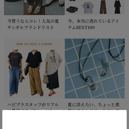
今買うならコレ！人気の夏
今、本当に売れているアイ
サンダルブランドリスト
テムBEST100
ハピプラスタッフがリアル
夏に添えたい、ちょっと素
に愛用する「Tシャツ＆コ
敵なアクセサリー＆サング
ーデ」
ラス｜A Summer of
Accessories