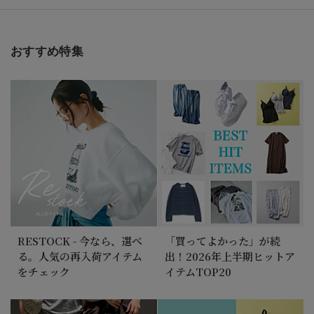
2026/7/3
秋バッグ＆シューズ最新アイテムが到着！
おすすめ特集
2026/6/19
＼6月の『何を着ればいい？』第2弾 ／気温別初夏コ
ーデ15選【バイヤーのリアルコーデ Vol.3】＃大人
コーデお悩み ＃気温23～32℃
RESTOCK - 今なら、選べ
「買ってよかった」が続
る。人気の再入荷アイテム
出！2026年上半期ヒットア
をチェック
イテムTOP20