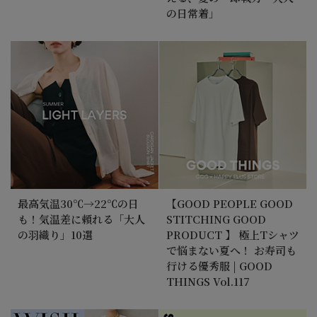
の日常着」
最高気温30℃→22℃の日
【GOOD PEOPLE GOOD
も！気温差に頼れる「大人
STITCHING GOOD
の羽織り」10選
PRODUCT 】 極上Tシャツ
で悩まない夏へ！ お寿司も
行ける優秀服 | GOOD
THINGS Vol.117