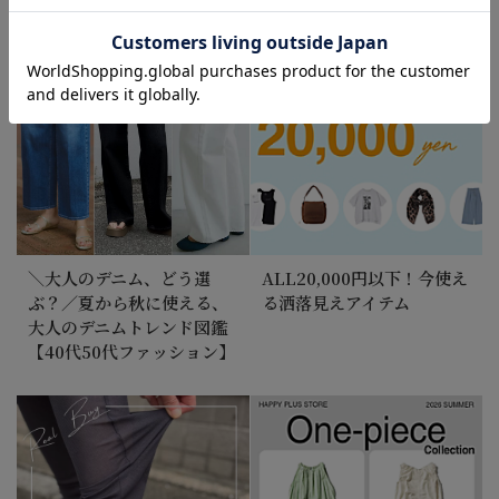
＼大人のデニム、どう選
ALL20,000円以下！今使え
ぶ？／夏から秋に使える、
る洒落見えアイテム
大人のデニムトレンド図鑑
【40代50代ファッション】