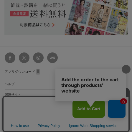
アプリダウンロード
ヘルプ
関連サイト
ショッピングガイド
配送・送料について
初めてのお客様
お支払い方法について
雑誌定期購読について
利用規約
特定商取引法に基づく表示
プライバシーガイドライン
サイト
会員特典のご案内
キャンセルについて
マップ
集英社Webマガジン Cobalt
©SHUEISHA Inc. All Rights Reserved.
よくあるご質問
返品・交換について
HAPPY PLUS - ハッピープラス
お問合せ
VIOLAd’ORO(ヴィオラドーロ)
のBIANCA ナイロンボディバッグ