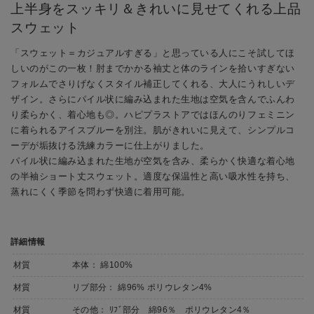
上半身をスッキリ＆きれいに見せてくれる上品
スウェット
「スウェット＝カジュアルすぎる」と思っている人にこそ試してほ
しいのがこの一枚！肘までかかる袖丈と体のラインを拾いすぎない
フォルムでさりげなくスタイル補正してくれる、大人にうれしいデ
ザイン。さらにパイル状に編み込まれた生地は空気を含んでふんわ
り柔らかく、着心地も◎。ハピプラストアではほんのりフェミニン
に着られるアイスブルーを別注。肌がきれいに見えて、シンプルコ
ーデが垢抜ける洗練カラーに仕上がりました。
パイル状に編み込まれた生地が空気を含み、柔らかく快適な着心地
の半袖ショート丈スウェット。適度な保温性と高い吸水性を持ち、
蒸れにくく季節を問わず快適に着用可能。
詳細情報
材質
本体： 綿100%
材質
リブ部分： 綿96% ポリウレタン4%
材質
その他： ﾘﾌﾞ部分 綿96％ ポリウレタン4％