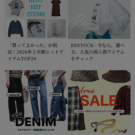
【50代 週末コーデ】猛暑日も涼しく着映える。接触
冷感ワンピースで作る夏のお出かけスタイル
2026/7/11 更新！
口コミ高評価★4.5以上！夏の人気アイテム15選
「買ってよかった」が続
RESTOCK - 今なら、選べ
出！2026年上半期ヒットア
る。人気の再入荷アイテム
イテムTOP20
をチェック
2026/7/4 NEW！
ドライな質感で、どんなに暑い日もノーストレス
2026/6/26
「体感マイナス服」がおしゃれの味方
2026/6/19