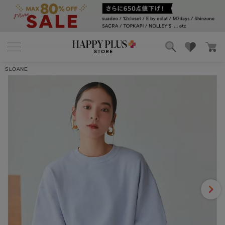
4
1件
ブランド
ランキング
レビューを書く
SLOANE
カテゴリ
特集
雑誌掲載アイテム
お気に入り
Ｓｅｔａ
2026/05/15 19:07:42
年代:50代前半
｜身長:152cm
｜カラー:【HPS別注】アイスブルー
｜サイズ:2
以前こちらのblackを購入しており、リピです。スウェット生地です
が、着心地よく、ハーフスリーブのため、最…
もっと見る
6人のお客様がこのレビューが参考になったと回答しています