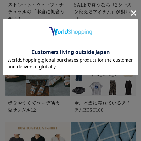
＼6月の『何を着ればいい？』第2弾 ／気温別初夏コ
ストレート・ウェーブ・ナ
SALEで買うなら「2シーズ
ーデ15選【バイヤーのリアルコーデ Vol.3】＃大人
チュラルの「本当に似合う
ン使えるアイテム」が狙い
コーデお悩み ＃気温23～32℃
デニム」
目！
2026/6/5
「買ってよかった」が続出！2026年上半期ヒットア
イテムTOP20
歩きやすくてコーデ映え！
今、本当に売れているアイ
夏サンダル12
テムBEST100