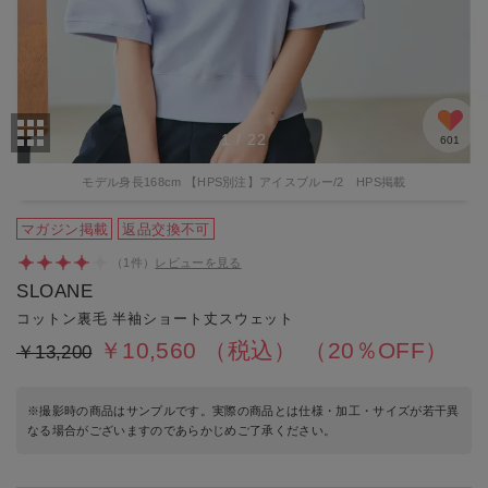
1
/
22
601
モデル身長168cm 【HPS別注】アイスブルー/2 HPS掲載
マガジン掲載
返品交換不可
（
1
件）
レビューを見る
SLOANE
コットン裏毛 半袖ショート丈スウェット
￥10,560
（税込）
（20％OFF）
￥13,200
※撮影時の商品はサンプルです。実際の商品とは仕様・加工・サイズが若干異
なる場合がございますのであらかじめご了承ください。