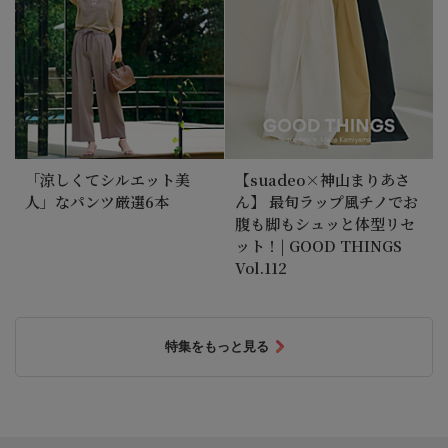
「涼しくてシルエット美
【suadeo×神山まりあさ
人」なパンツ厳選6本
ん】 最旬ラップ風チノでお
腹も脚もシュッと体型リセ
ット！| GOOD THINGS
Vol.112
特集をもっと見る