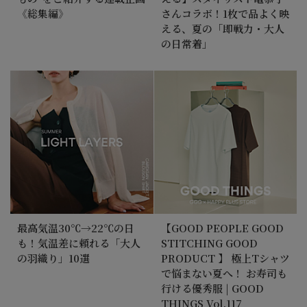
《総集編》
さんコラボ！1枚で品よく映
える、夏の「即戦力・大人
の日常着」
最高気温30℃→22℃の日
【GOOD PEOPLE GOOD
も！気温差に頼れる「大人
STITCHING GOOD
の羽織り」10選
PRODUCT 】 極上Tシャツ
で悩まない夏へ！ お寿司も
行ける優秀服 | GOOD
THINGS Vol.117