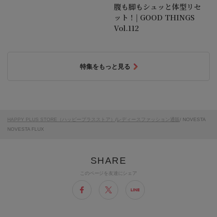
腹も脚もシュッと体型リセ
ット！| GOOD THINGS
Vol.112
特集をもっと見る
HAPPY PLUS STORE（ハッピープラスストア）
/
レディースファッション通販
/ NOVESTA
NOVESTA FLUX
このページを友達にシェア