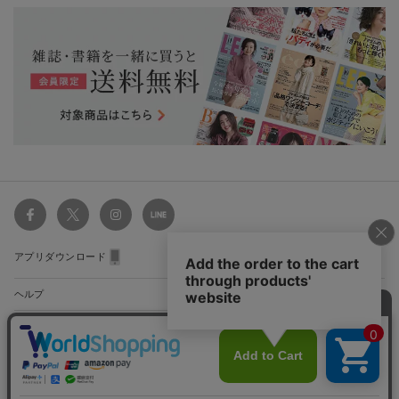
アプリダウンロード
ヘルプ
関連サイト
ショッピングガイド
配送・送料について
初めてのお客様
お支払い方法について
雑誌定期購読について
利用規約
特定商取引法に基づく表示
プライバシーガイドライン
サイト
会員特典のご案内
キャンセルについて
マップ
集英社Webマガジン Cobalt