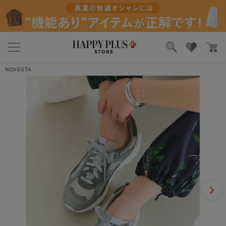
5
1件
ブランド
ランキング
レビューを書く
NOVESTA
カテゴリ
特集
雑誌掲載アイテム
お気に入り
yu.co
2026/06/27 12:29:14
年代:40代後半
｜身長:162cm
｜カラー:BLACK
｜サイズ:39 （25.0~25.5）
novestaが好きで、今まで色々なシリーズを購入しましたが、こちら
は若干大きめです（ちなみに幅広、甲高で…
もっと見る
3人のお客様がこのレビューが参考になったと回答しています