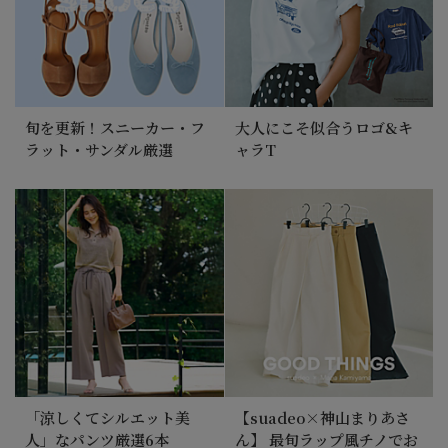
旬を更新！スニーカー・フ
大人にこそ似合うロゴ&キ
ラット・サンダル厳選
ャラT
「涼しくてシルエット美
【suadeo×神山まりあさ
人」なパンツ厳選6本
ん】 最旬ラップ風チノでお