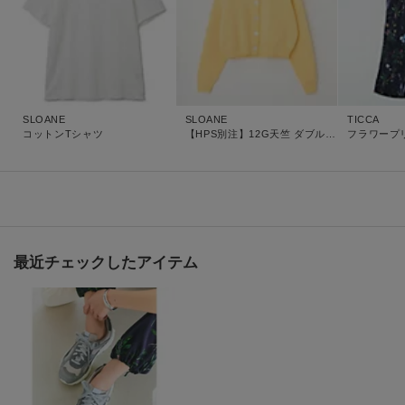
SLOANE
SLOANE
TICCA
コットンTシャツ
【HPS別注】12G天竺 ダブルフェイス クルーネック カーディガン
フラワープ
最近チェックしたアイテム