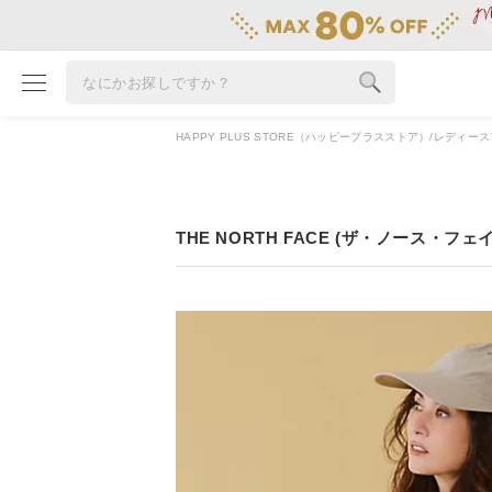
HAPPY PLUS STORE（ハッピープラスストア）
レディース
ブランド
カテゴリ
雑誌掲載アイテム
THE NORTH FACE (ザ・ノース・フェ
お気に入り
ランキング
特集
雑誌･書籍(一緒に買うと送料無料)
定期購読