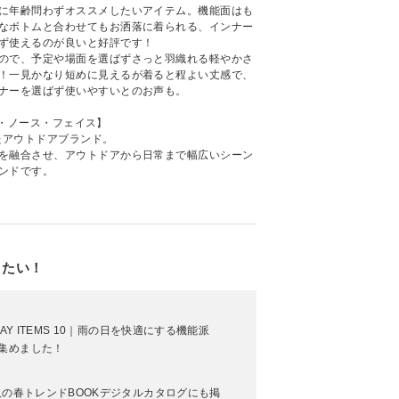
に年齢問わずオススメしたいアイテム。機能面はも
なボトムと合わせてもお洒落に着られる、インナー
ず使えるのが良いと好評です！
ので、予定や場面を選ばずさっと羽織れる軽やかさ
！一見かなり短めに見えるが着ると程よい丈感で、
ナーを選ばず使いやすいとのお声も。
／ザ・ノース・フェイス】
たアウトドアブランド。
を融合させ、アウトドアから日常まで幅広いシーン
ンドです。
りたい！
 DAY ITEMS 10｜雨の日を快適にする機能派
集めました！
大人の春トレンドBOOKデジタルカタログにも掲