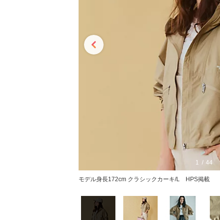
1
44
モデル身長172cm クラシックカーキ/L HPS掲載