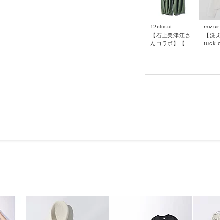
12closet
mizuir
【石上美津江さ
【洗え
んコラボ】【洗
tuck c
える】カーヴィ
パンツ