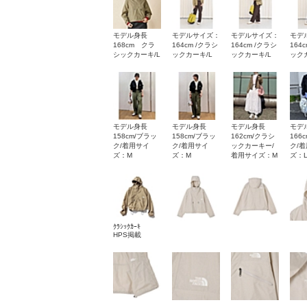
モデル身長
モデルサイズ：
モデルサイズ：
モデ
168cm クラ
164cm /クラシ
164cm /クラシ
164
シックカーキ/L
ックカーキ/L
ックカーキ/L
ック
モデル身長
モデル身長
モデル身長
モデ
158cm/ブラッ
158cm/ブラッ
162cm/クラシ
166
ク/着用サイ
ク/着用サイ
ックカーキー/
ク/
ズ：M
ズ：M
着用サイズ：M
ズ：
ｸﾗｼｯｸｶｰｷ
HPS掲載