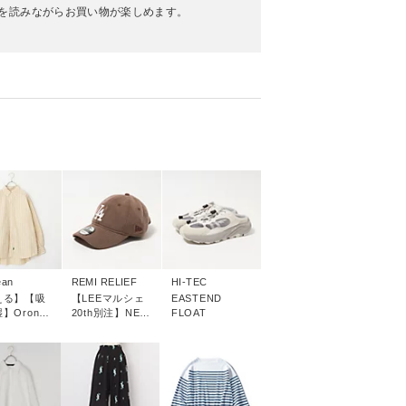
を読みながらお買い物が楽しめます。
！
ean
REMI RELIEF
HI-TEC
える】【吸
【LEEマルシェ
EASTEND
】Orono
20th別注】NEW
FLOAT
－Sleeve
ERA別注キャッ
プ