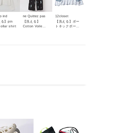
o ind
ne Quittez pas
12closet
る】pin
【洗える】
【洗える】ボー
ollar shirt
Cotton Voile
トネックボーダ
Jasmine
ーニット
Embroidery
Gather Pants