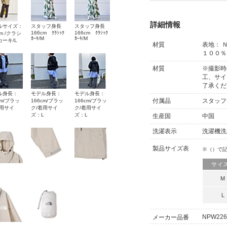
詳細情報
ルサイズ：
スタッフ身長
スタッフ身長
166cm ｸﾗｼｯｸ
166cm ｸﾗｼｯｸ
cm /クラシ
ｶｰｷ/M
ｶｰｷ/M
カーキ/L
材質
表地： 
１００％
材質
※撮影時
工、サイ
了承くだ
ル身長：
モデル身長：
モデル身長：
付属品
スタッフ
cm/ブラッ
166cm/ブラッ
166cm/ブラッ
着用サイ
ク/着用サイ
ク/着用サイ
L
ズ：L
ズ：L
生産国
中国
洗濯表示
洗濯機洗
製品サイズ表
※（）で
サイ
M
L
NPW226
メーカー品番