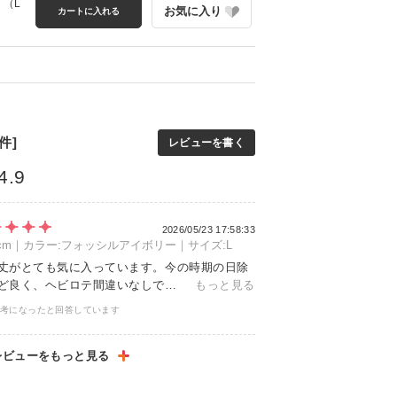
り
（L
お気に入り
カートに入れる
件]
レビューを書く
4.9
2026/05/23 17:58:33
56cm｜カラー:フォッシルアイボリー｜サイズ:L
丈がとても気に入っています。今の時期の日除
ど良く、ヘビロテ間違いなしで…
もっと見る
参考になったと回答しています