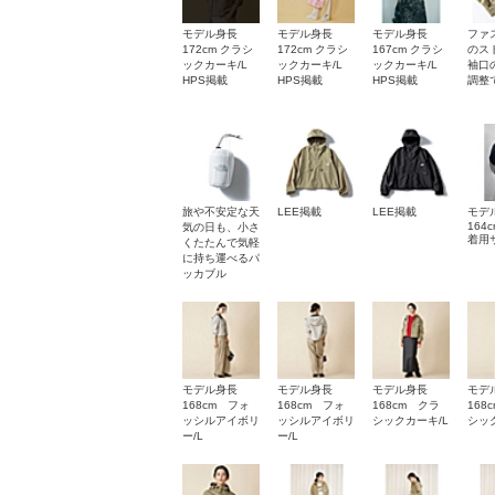
モデル身長
モデル身長
モデル身長
ファ
172cm クラシ
172cm クラシ
167cm クラシ
のス
ックカーキ/L
ックカーキ/L
ックカーキ/L
袖口
HPS掲載
HPS掲載
HPS掲載
調整
旅や不安定な天
LEE掲載
LEE掲載
モデ
164c
気の日も、小さ
着用
くたたんで気軽
に持ち運べるパ
ッカブル
モデル身長
モデル身長
モデル身長
モデ
168cm フォ
168cm フォ
168cm クラ
168
ッシルアイボリ
ッシルアイボリ
シックカーキ/L
シッ
ー/L
ー/L