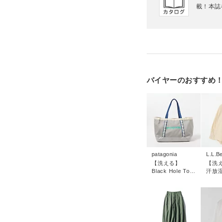
載！本誌
バイヤーのおすすめ
patagonia
L.L.B
【洗える】
【洗
Black Hole Tote
汗放湿
25L
Long
Shirt