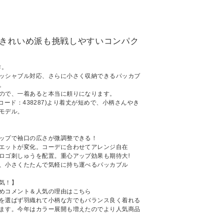
！ きれいめ派も挑戦しやすいコンパク
作。
ッシャブル対応、さらに小さく収納できるパッカブ
。
ので、一着あると本当に頼りになります。
」(商品コード：438287)より着丈が短めで、小柄さんやき
モデル。
ップで袖口の広さが微調整できる！
エットが変化。コーデに合わせてアレンジ自在
ロゴ刺しゅうを配置。重心アップ効果も期待大!
、小さくたたんで気軽に持ち運べるパッカブル
気！】
めコメント＆人気の理由はこちら
を選ばず羽織れて小柄な方でもバランス良く着れる
ます。今年はカラー展開も増えたのでより人気商品