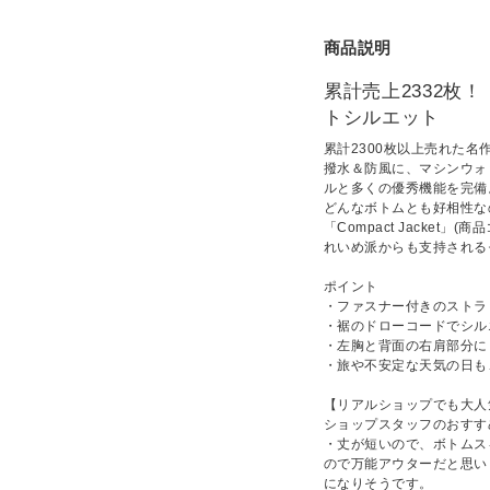
商品説明
累計売上2332枚
トシルエット
累計2300枚以上売れた名
撥水＆防風に、マシンウォ
ルと多くの優秀機能を完備
どんなボトムとも好相性な
「Compact Jacket
れいめ派からも支持される
ポイント
・ファスナー付きのストラ
・裾のドローコードでシル
・左胸と背面の右肩部分に
・旅や不安定な天気の日も
【リアルショップでも大人
ショップスタッフのおすす
・丈が短いので、ボトムス
ので万能アウターだと思い
になりそうです。