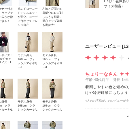
L / ◎：在庫あ
サイズ相当）
スナー付き
裾のドローコー
左胸と背面の右
トラップで
ドでシルエット
肩部分にロゴ刺
の広さが微
が変化。コーデ
しゅうを配置。
できる！
に合わせてアレ
重心アップ効果
ンジ自在
も期待大!
ユーザーレビュー [12
ルサイズ：
モデル身長
モデル身長
m/ﾌﾞﾗｯｸ/
168cm フォ
168cm フォ
サイズ：L
ッシルアイボリ
ッシルアイボリ
ー/L
ー/L
ちょりーなさん
年齢:40代前半｜身長:1
着回しやすい色と短めの
けや冷房対策にもちょう
4人のお客様がこのレビューが
ル身長
モデル身長
モデル身長
cm クラ
168cm クラ
168cm クラ
クカーキ/L
シックカーキ/L
シックカーキ/L