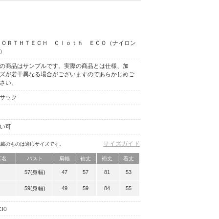
ＮＯＲＴＨＴＥＣＨ Ｃｌｏｔｈ ＥＣＯ（ナイロン
）
の商品はサンプルです。実際の商品とは仕様、加
ズが若干異なる場合がございますのであらかじめご
さい。
サック
い可
サイズガイド
記載のものは適応サイズです。
ズ名
バスト
肩幅
袖丈
裄丈
着丈
57(身幅)
47
57
81
53
59(身幅)
49
59
84
55
30