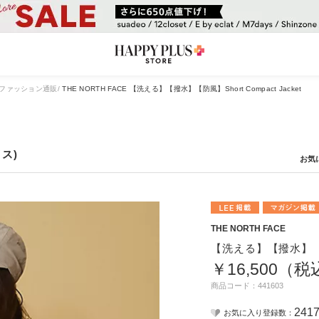
ファッション通販
THE NORTH FACE 【洗える】【撥水】【防風】Short Compact Jacket
イス)
THE NORTH FACE
【洗える】【撥水】【防風】
￥16,500（
商品コード：441603
241
お気に入り登録数：