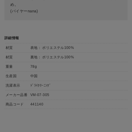
め。
(バイヤーnana)
詳細情報
材質
表地： ポリエステル100%
材質
裏地： ポリエステル100%
重量
78g
生産国
中国
洗濯表示
ﾄﾞﾗｲｸﾘｰﾆﾝｸﾞ
メーカー品番
VM-07-305
商品コード
441140