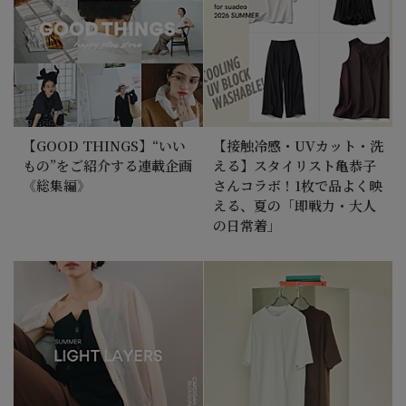
【GOOD THINGS】“いい
【接触冷感・UVカット・洗
もの”をご紹介する連載企画
える】スタイリスト亀恭子
《総集編》
さんコラボ！1枚で品よく映
える、夏の「即戦力・大人
の日常着」