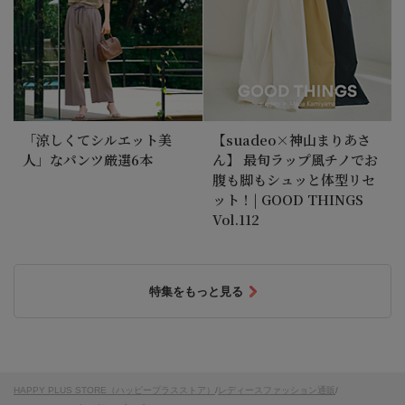
「涼しくてシルエット美
【suadeo×神山まりあさ
人」なパンツ厳選6本
ん】 最旬ラップ風チノでお
腹も脚もシュッと体型リセ
ット！| GOOD THINGS
Vol.112
特集をもっと見る
HAPPY PLUS STORE（ハッピープラスストア）
/
レディースファッション通販
/