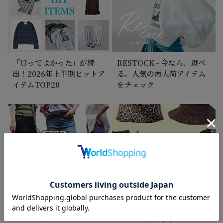
「買ってよかった」が続
RESTOCK - 今なら、選べ
出！2026年上半期ヒットア
る。人気の再入荷アイテム
イテムTOP20
をチェック
ストレート・ウェーブ・ナ
SALEで買うなら「2シーズ