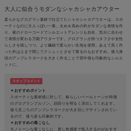
大人に似合うモダンなシャカシャカアウター
柔らかなグログラン素材で仕立てたシャカシャカアウターは、スポ
ーティなのに大人っぽい一着。太め＆高めの衿がモダンな表情を作
り、裾のドローコードでシルエットアレンジも自在。気分に合わせ
て表情が変わる万能アウターです。グログランが持つタフさや女性
らしさを残しつつ、より繊細で柔らかい生地を使用。あえて高く作
った衿は上まで閉じてクシュッとさせて着るのもおすすめ。後ろ身
頃のアンブレラヨークを大きく作ることで背中側も印象的なシルエ
ットに。
スタッフコメント
▼おすすめポイント
スポーティな素材感に対して、春らしいペールトーンが特徴
のグログランブルゾン。顔回りを明るく演出してくれます。
後ろ見ごろのアンブレラヨークが大き目にデザインされてい
るので、後ろ姿も印象的です。
▼おすすめの着こなし
モノトーンな着こなしに、差し色感覚で投入するのがおすす