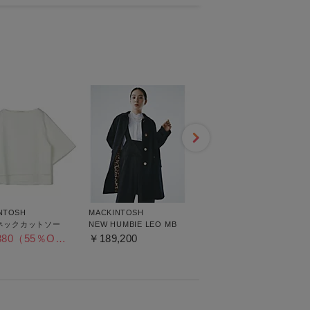
NTOSH
MACKINTOSH
MACKINTOSH
ネックカットソー
NEW HUMBIE LEO MB
ROXBURGH
REVERSIBLE LDS
￥11,880（55％OFF）
￥189,200
￥217,800