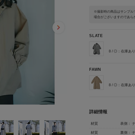
※撮影時の商品はサンプル
場合がございますのであら
SLATE
8 / ◎：在庫あ
FAWN
8 / ◎：在庫あ
詳細情報
材質
表側： 
材質
裏側： 