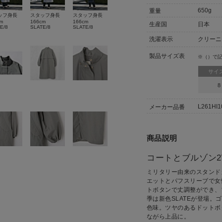
650g
重量
ッフ身長
スタッフ身長
スタッフ身長
m
166cm
166cm
生産国
日本
E/8
SLATE/8
SLATE/8
洗濯表示
クリーニ
製品サイズ表
※（）で
サイ
8
L261HI
メーカー品番
商品説明
コートとブルゾン2
ミリタリー由来のスタンドカ
エットとパフスリーブで女
トボタンで丈調整ができ、
季は新色SLATEが登場
色味。ツヤのあるドットボ
ながら上品に。