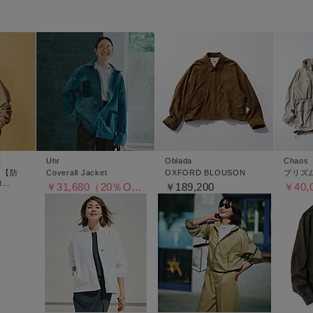
E
Uhr
Oblada
Chaos
】【防
Coverall Jacket
OXFORD BLOUSON
プリズ
t
￥31,680（20％OFF）
￥189,200