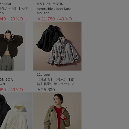
×eclat
MARILYN MOON
桃代さん別注】シア
reversible sheer lace
ゾン
blouson
￥20,240（20％OFF）
￥21,780（40％OFF）
12closet
ON BOA
【洗える】【撥水】【蓄
SON
熱】軽量中綿ショートブル
ゾン
￥25,080（40％OFF）
￥25,300