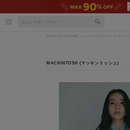
HAPPY PLUS STORE（ハッピープラスストア）
レディース
ブランド
カテゴリ
雑誌掲載アイテム
MACKINTOSH (マッキントッシュ)
お気に入り
ランキング
特集
雑誌･書籍(一緒に買うと送料無料)
定期購読