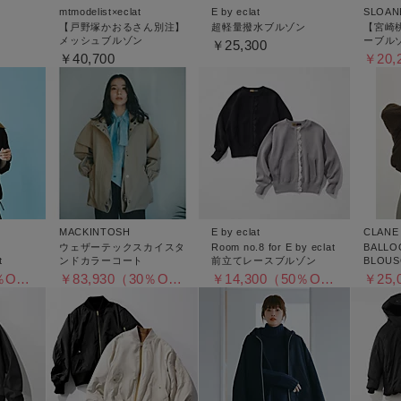
mtmodelist×eclat
E by eclat
SLOANE
【戸野塚かおるさん別注】
超軽量撥水ブルゾン
【宮崎
メッシュブルゾン
ーブル
￥25,300
￥40,700
MACKINTOSH
E by eclat
CLANE
ウェザーテックスカイスタ
Room no.8 for E by eclat
BALLO
t
ンドカラーコート
前立てレースブルゾン
BLOU
￥27,885（35％OFF）
￥83,930（30％OFF）
￥14,300（50％OFF）