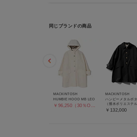
同じブランドの商品
MACKINTOSH
MACKINTOSH
MACKINTOSH
ウェザーテックスカイスタ
HUMBIE HOOD MB LEO
ハンビーメタルボ
ンドカラーコート
（撥水ポリエステ
￥96,250（30％OFF）
GOLDボタン）
￥83,930（30％OFF）
￥132,000