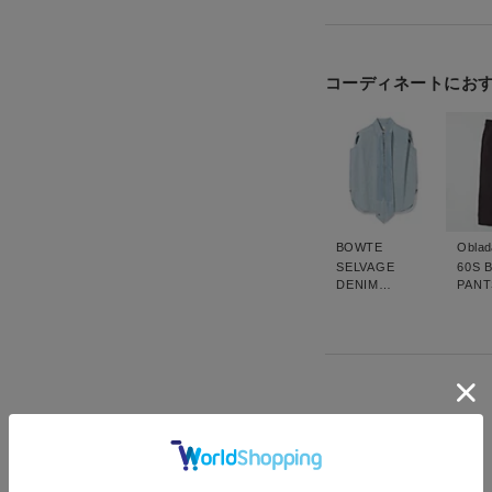
コーディネートにお
BOWTE
Oblad
SELVAGE
60S 
DENIM
PANT
BOWTIE
BLOUSE