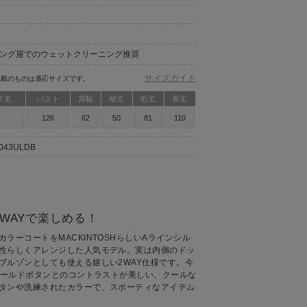
ング屋でのウェットクリーニング推奨
サイズガイド
記載のものは適応サイズです。
ズ名
バスト
肩幅
袖丈
裄丈
着丈
126
62
50
81
110
1043ULDB
WAYで楽しめる！
ラーコートをMACKINTOSHらしいAラインシル
性らしくアレンジした人気モデル。実は内側のドッ
ブルゾンとしても使える嬉しい2WAY仕様です。今
。ゴールドボタンとのコントラストが美しい、クールな
タンや洗練されたカラーで、スポーティなアイテム