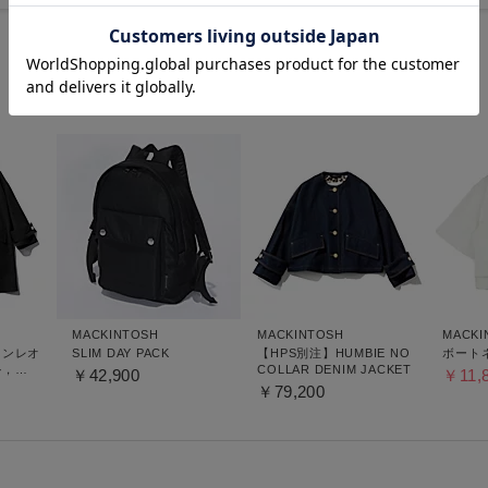
MACKINTOSH
MACKINTOSH
MACKI
タンレオ
SLIM DAY PACK
【HPS別注】HUMBIE NO
ボート
ル，
COLLAR DENIM JACKET
￥42,900
￥79,200