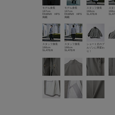
モデル身長
モデル身長
スタッフ身長
スタ
167cm
167cm
166cm
166c
FAWN/8 HPS
FAWN/8 HPS
SLATE/8
SLAT
掲載
掲載
スタッフ身長
スタッフ身長
ショート丈のブ
166cm
166cm
ルゾンに早変わ
SLATE/8
SLATE/8
り！