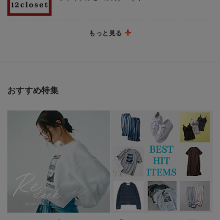
もっと見る
2026/7/10
薄手で涼しく、明るい色と柄で気分も上々
おすすめ特集
2026/7/6
12closet発！ 「即戦力の涼やか服」
2026/5/28
撥水、防水…機能がうれしい！