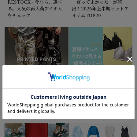
RESTOCK - 今なら、選べ
「買ってよかった」が続
る。人気の再入荷アイテム
出！2026年上半期ヒットア
をチェック
イテムTOP20
柄パンツって意外と簡単！
STYLE UP SUMMER
スタッフが教える大人の着
INNERWEAR
こなし術