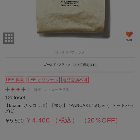
ａ４
2026/04/08 19:41:10
年代:40代後半
｜身長:158cm
｜カラー:ゴールド×ブラック
｜サイズ:F
使いやすい色味で、荷物も沢山入るので、使い勝手が良いです。メ
インバッグとも合わせやすいです。サイズ違いで、…
1
/
24
348
もっと見る
ゴールド×ブラック
ゴールド×ブラック
F
在庫あり
○
LEE 掲載
LEE オリジナル
返品交換不可
（
2
件）
レビューを見る
12closet
【kazumiさんコラボ】【撥水】 “PANCAKE”刺しゅう トートバッ
グ(L)
￥4,400
（税込）
（20％OFF）
￥5,500