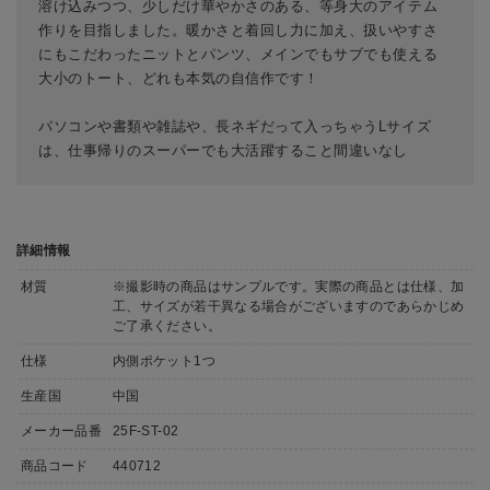
溶け込みつつ、少しだけ華やかさのある、等身大のアイテム
作りを目指しました。暖かさと着回し力に加え、扱いやすさ
にもこだわったニットとパンツ、メインでもサブでも使える
大小のトート、どれも本気の自信作です！
パソコンや書類や雑誌や、長ネギだって入っちゃうLサイズ
は、仕事帰りのスーパーでも大活躍すること間違いなし
詳細情報
材質
※撮影時の商品はサンプルです。実際の商品とは仕様、加
工、サイズが若干異なる場合がございますのであらかじめ
ご了承ください。
仕様
内側ポケット1つ
生産国
中国
メーカー品番
25F-ST-02
商品コード
440712