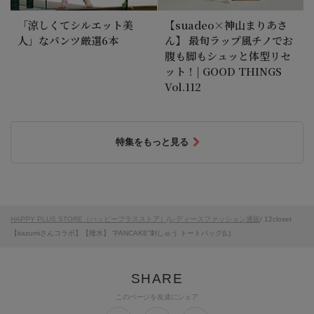
「涼しくてシルエット美
【suadeo×神山まりあさ
人」なパンツ厳選6本
ん】 最旬ラップ風チノでお
腹も脚もシュッと体型リセ
ット！| GOOD THINGS
Vol.112
特集をもっと見る
HAPPY PLUS STORE（ハッピープラスストア）
/
レディースファッション通販
/ 12closet
【kazumiさんコラボ】【撥水】 “PANCAKE”刺しゅう トートバッグ(L)
このページを友達にシェア