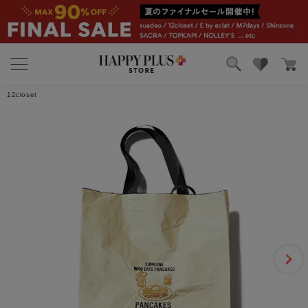
4.5
2件
ブランド
ランキング
レビューを書く
12closet
カテゴリ
特集
雑誌掲載アイテム
お気に入り
FNO
2025/12/07 15:34:29
年代:40代前半
｜身長:164cm
｜カラー:ゴールド×ブラック
｜サイズ:F
見た目がかわいかったので、購入してみました。サイズ感も大きく
てたくさん入るし、普段から荷物が多いので活躍の…
もっと見る
11人のお客様がこのレビューが参考になったと回答しています