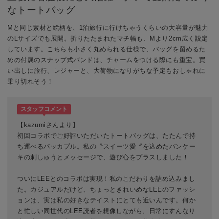
なトートバッグ
Mと同じ素材と絵柄を、1泊旅行に行けちゃうくらいの大容量が魅力
のLサイズでも展開。折りたたまれたマチ幅も、Mより2cm広く設定
しています。こちらも小さく丸められる仕様で、バッグを留めるた
めの付属のスナップ式バンドは、チャームをつける際にも重宝。買
い出しに旅行、レジャーと、大荷物になりがちな予定もおしゃれに
乗り切れそう！
スタッフコメント
【kazumiさんより】
初回コラボでご好評いただいたトートバッグは、たたんで持
ち運べるパッカプル。私の〝スイーツ愛〞を込めたパンケー
キの刺しゅうとメッセージで、遊び心をプラスしました！
ついにLEEとのコラボは実現！私のこだわりを詰め込みまし
た。カジュアルだけど、ちょっときれいめなLEEのファッシ
ョンは、実は私の好きなテイストにとても近いんです。何か
と忙しい同世代のLEE読者を想像しながら、日常にすんなり