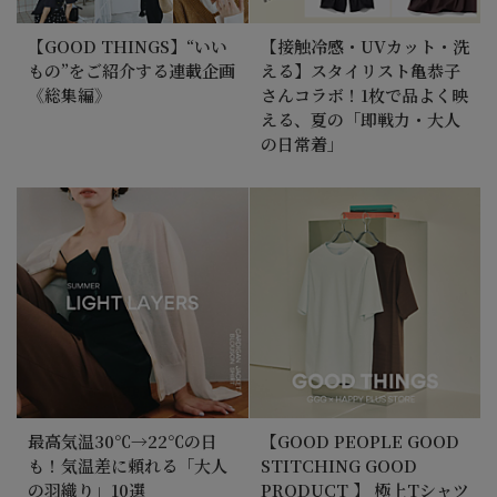
【GOOD THINGS】“いい
【接触冷感・UVカット・洗
もの”をご紹介する連載企画
える】スタイリスト亀恭子
《総集編》
さんコラボ！1枚で品よく映
える、夏の「即戦力・大人
の日常着」
最高気温30℃→22℃の日
【GOOD PEOPLE GOOD
も！気温差に頼れる「大人
STITCHING GOOD
の羽織り」10選
PRODUCT 】 極上Tシャツ