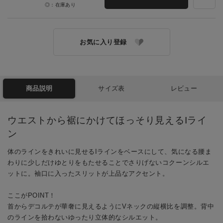
◎：在庫あり
お気に入り登録
商品説明
サイズ表
レビュー
ウエストから裾にかけてほっそり見えるIライ
ン
体のラインをきれいに見せるIラインをベースにして、気になる腰ま
わりに少しだけゆとりをもたせることでさりげないコクーンシルエ
ットに。袖口に入ったスリットが上品なアクセント。
ここがPOINT！
首からデコルテが華奢に見えるようにVネックの縦横比を調整。背中
のラインを拾わないゆったり立体的なシルエット。