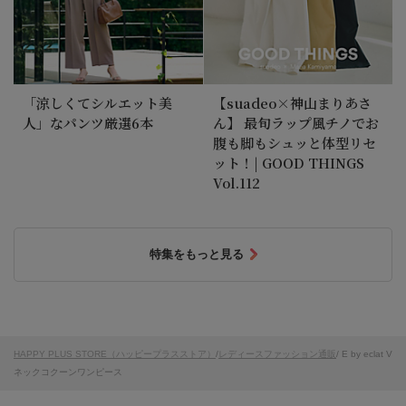
「涼しくてシルエット美
【suadeo×神山まりあさ
人」なパンツ厳選6本
ん】 最旬ラップ風チノでお
腹も脚もシュッと体型リセ
ット！| GOOD THINGS
Vol.112
特集をもっと見る
HAPPY PLUS STORE（ハッピープラスストア）
/
レディースファッション通販
/ E by eclat V
ネックコクーンワンピース