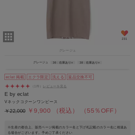
1
/
32
231
グレージュ
グレージュ
36
在庫あり
○
38
在庫あり
○
eclat 掲載
エクラ限定
洗える
返品交換不可
（
1
件）
レビューを見る
E by eclat
Vネックコクーンワンピース
￥9,900
（税込）
（55％OFF）
￥22,000
※生産の都合上、販売ページ掲載のカラー名と下げ札記載のカラー名に相違あ
る場合がございます。予めご了承ください