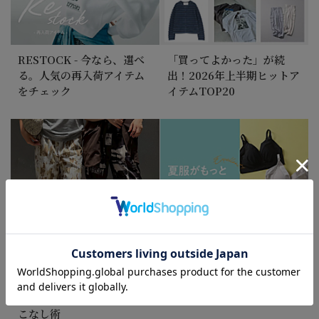
2026/7/25 NEW！
高機能5アイテム×5シーンで着回す、大人の夏旅ワ
ードローブ
RESTOCK - 今なら、選べ
「買ってよかった」が続
る。人気の再入荷アイテム
出！2026年上半期ヒットア
をチェック
イテムTOP20
2026/7/24
大人のTシャツは、白・黒・グレーがあればいい！
2026/7/15 NEW！
【エクラ 華組 法村麻起子さん】「涼感セットアッ
プ」わたしのスタイリングをご紹介
2026/7/14 NEW！
体型カバーも着映えも。レース切り替えコクーンワ
柄パンツって意外と簡単！
STYLE UP SUMMER
ンピ
スタッフが教える大人の着
INNERWEAR
こなし術