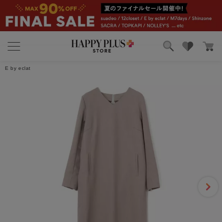
5
1件
ブランド
ランキング
レビューを書く
E by eclat
カテゴリ
特集
雑誌掲載アイテム
お気に入り
さくらさいた
2026/04/12 6:29:56
年代:50代後半
｜身長:158cm
｜カラー:ブラック
｜サイズ:36
きれいなシルエットです。軽くて着心地もよく、今のシーズンにぴ
ったりです。
1人のお客様がこのレビューが参考になったと回答しています