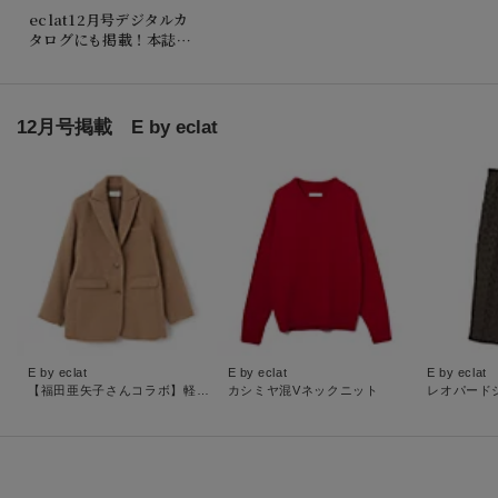
eclat12月号デジタルカ
タログにも掲載！本誌を
読みながらお買い物が楽
しめます。
12月号掲載 E by eclat
E by eclat
E by eclat
E by eclat
【福田亜矢子さんコラボ】軽量コートジャケット
カシミヤ混Vネックニット
レオパード