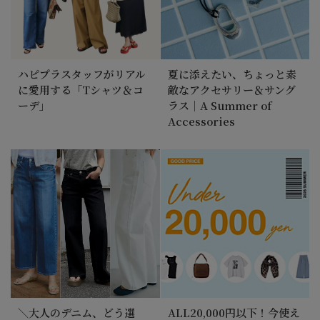
ハピプラスタッフがリアル
夏に添えたい、ちょっと素
に愛用する「Tシャツ＆コ
敵なアクセサリー＆サング
ーデ」
ラス｜A Summer of
Accessories
＼大人のデニム、どう選
ALL20,000円以下！今使え