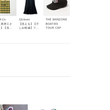
M.Co-
12closet
THE SHINZONE
上美津江さ
【洗える】【汗
BOATIES
注】【洗え
じみ軽減】フレ
TOUR CAP
.D.M
アTワンピース
OIDERY
 BAG