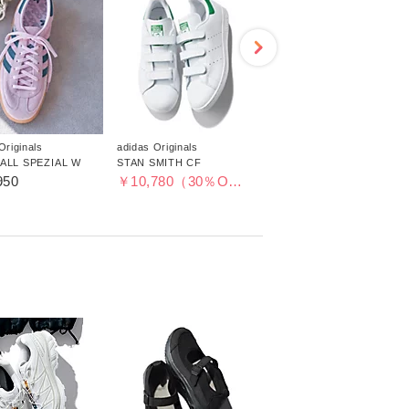
Originals
adidas Originals
adidas Originals
ALL SPEZIAL W
STAN SMITH CF
TOBACCO
950
￥10,780（30％OFF）
￥15,400