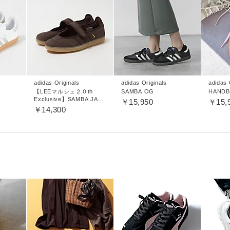
adidas Originals
adidas Originals
adidas 
【LEEマルシェ２０th
SAMBA OG
HANDB
Exclusive】SAMBA JANE
￥15,950
￥15,
W
￥14,300