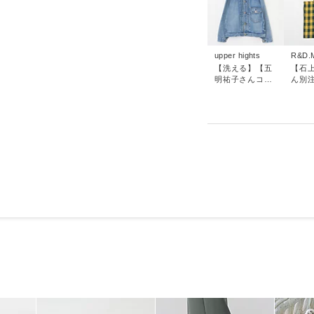
upper hights
R&D.
【洗える】【五
【石
明祐子さんコラ
ん別
ボ】THE FIVE
る】R
EMBR
TOTE