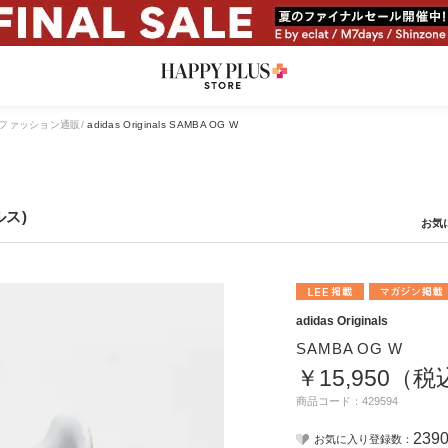
ファッション通販
adidas Originals SAMBA OG W
ルス)
adidas Originals
SAMBA OG W
￥15,950（
商品コード：429594
239
お気に入り登録数：