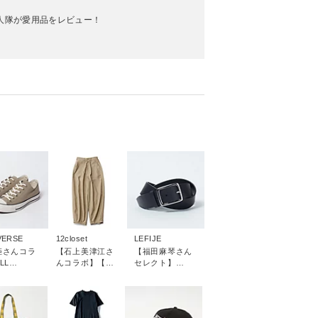
00人隊が愛用品をレビュー！
！
VERSE
12closet
LEFIJE
姫さんコラ
【石上美津江さ
【福田麻琴さん
LL
んコラボ】【洗
セレクト】
R（R） OX
える】カーヴィ
3.5cm幅スクエ
パンツ
アバックルベル
ト