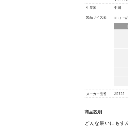
生産国
中国
製品サイズ表
※（）で
JI2725
メーカー品番
商品説明
どんな装いにもす