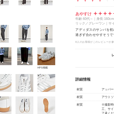
あやすけ
年齢:60代～｜身長:16
リック／グレーワン｜サイズ
アディダスのサンバを初
過ぎず合わせやすそうで
8人のお客様がこのレビューが
HPS掲載
詳細情報
材質
アッパー
材質
アウトソ
材質
※撮影時
工、サイ
了承くだ