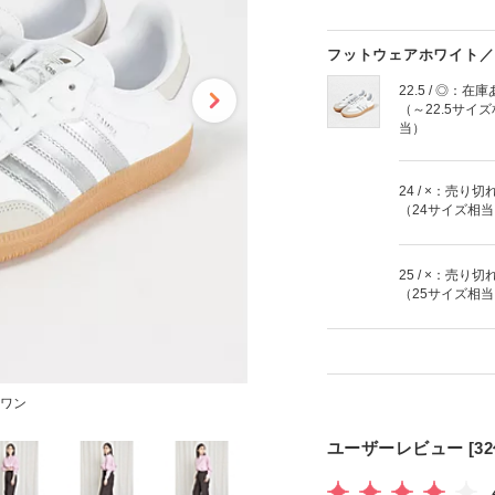
フットウェアホワイト／
22.5 / ◎：在
（～22.5サイズ
当）
24 / ×：売り切
（24サイズ相
25 / ×：売り切
（25サイズ相
ワン
ユーザーレビュー [32