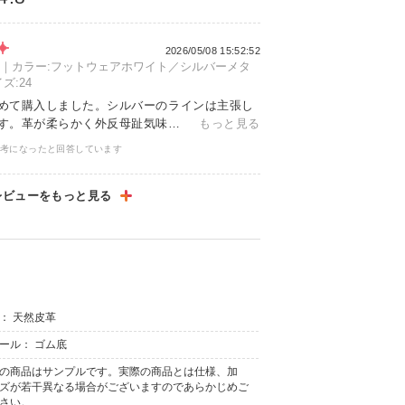
2026/05/08 15:52:52
0cm｜カラー:フットウェアホワイト／シルバーメタ
:24
めて購入しました。シルバーのラインは主張し
す。革が柔らかく外反母趾気味…
もっと見る
参考になったと回答しています
： 天然皮革
ール： ゴム底
の商品はサンプルです。実際の商品とは仕様、加
ズが若干異なる場合がございますのであらかじめご
さい。