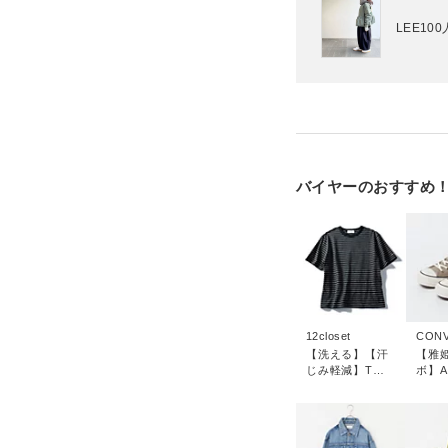
LEE1
バイヤーのおすすめ
12closet
CON
【洗える】【汗
【雅
じみ軽減】Tシ
ボ】A
ャツ
STA
／HW