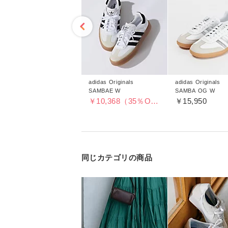
adidas Originals
adidas Originals
adidas Originals
SAMBA OG W
SAMBAE W
SAMBA OG W
￥17,600
￥10,368（35％OFF）
￥15,950
同じカテゴリの商品