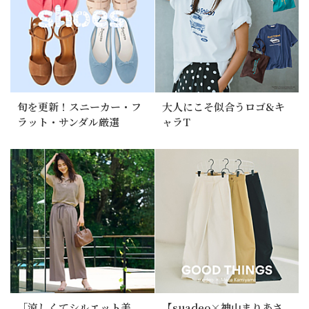
旬を更新！スニーカー・フ
大人にこそ似合うロゴ&キ
ラット・サンダル厳選
ャラT
「涼しくてシルエット美
【suadeo×神山まりあさ