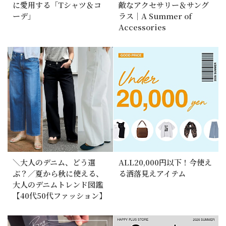
に愛用する「Tシャツ＆コ
敵なアクセサリー＆サング
ーデ」
ラス｜A Summer of
Accessories
＼大人のデニム、どう選
ALL20,000円以下！今使え
ぶ？／夏から秋に使える、
る洒落見えアイテム
大人のデニムトレンド図鑑
【40代50代ファッション】