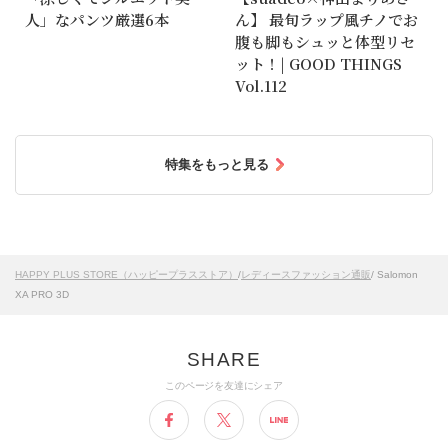
人」なパンツ厳選6本
ん】 最旬ラップ風チノでお
腹も脚もシュッと体型リセ
ット！| GOOD THINGS
Vol.112
特集をもっと見る
HAPPY PLUS STORE（ハッピープラスストア）
/
レディースファッション通販
/ Salomon
XA PRO 3D
このページを友達にシェア