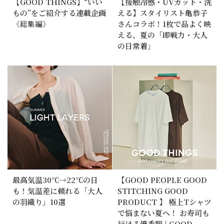
【GOOD THINGS】“いい
【接触冷感・UVカット・洗
もの”をご紹介する連載企画
える】スタイリスト亀恭子
《総集編》
さんコラボ！1枚で品よく映
える、夏の「即戦力・大人
の日常着」
最高気温30℃→22℃の日
【GOOD PEOPLE GOOD
も！気温差に頼れる「大人
STITCHING GOOD
の羽織り」10選
PRODUCT 】 極上Tシャツ
で悩まない夏へ！ お寿司も
行ける優秀服 | GOOD