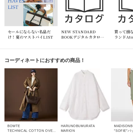
セールにならない名品だ
NEW STANDARD
買って損
け！夏のマストバイLIST
BOOKデジタルカタログ
ランドAt
にも掲載！本誌を読みな
タログに
がらお買い物が楽しめま
読みなが
す。
しめます
コーディネートにおすすめの商品！
BOWTE
HARUNOBUMURATA
MADISONB
TECHNICAL COTTON OVER SIZING UNLINED TRENCH COAT
MARION