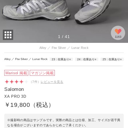
年代:40代前半
｜身長:152cm
｜カラー:Alloy ／ Ftw Silver ／ Lunar Rock
｜サイズ:24
通常は23.5cmですが、細身のサロモンは24cmにしています。若干
靴の中に余裕が出る部分があるけど、NI…
もっと見る
1
/
41
1163
8人のお客様がこのレビューが参考になったと回答しています
Alloy ／ Ftw Silver ／ Lunar Rock
Alloy ／ Ftw Silver ／ Lunar Rock
23
在庫あり
○
24
在庫あり
○
25
在庫あり
○
Marisol 掲載
マガジン掲載
（
7
件）
レビューを見る
Salomon
XA PRO 3D
￥19,800（税込）
※撮影時の商品はサンプルです。実際の商品とは仕様、加工、サイズが若干異
なる場合がございますのであらかじめご了承ください。