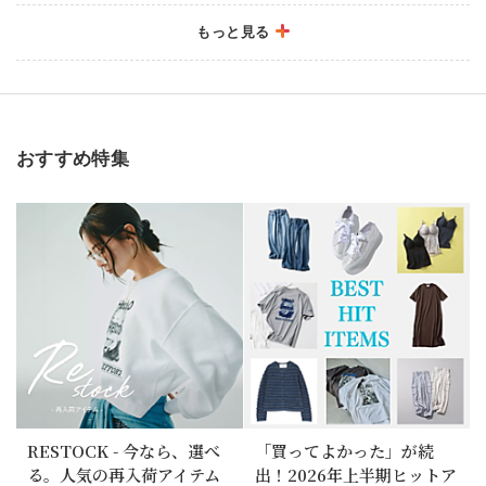
もっと見る
2026/7/3
秋バッグ＆シューズ最新アイテムが到着！
2026/6/19
おすすめ特集
＼6月の『何を着ればいい？』第2弾 ／気温別初夏コ
ーデ15選【バイヤーのリアルコーデ Vol.3】＃大人
コーデお悩み ＃気温23～32℃
2026/6/12
【水濡れ／梅雨寒／ジメジメ湿気】６月をモードに
乗り切る「梅雨対策アイテム」
2026/6/12
RAINY DAY ITEMS 10｜雨の日を快適にする機能
派アイテム集めました！
RESTOCK - 今なら、選べ
「買ってよかった」が続
る。人気の再入荷アイテム
出！2026年上半期ヒットア