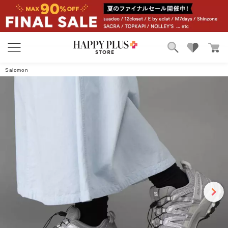
4.4
7件
ブランド
ランキング
レビューを書く
Salomon
カテゴリ
特集
雑誌掲載アイテム
お気に入り
kaorin44
2025/06/04 15:36:10
年代:50代前半
｜身長:163cm
｜カラー:Black ／ Black ／ Magnet
｜サイズ:24
めちゃくちゃ履きやすいし、素敵でした。 他の色も買いたい！
18人のお客様がこのレビューが参考になったと回答しています
ガスパール
2026/01/28 9:21:58