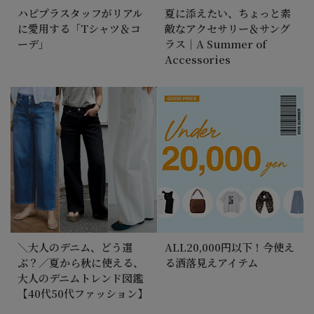
ハピプラスタッフがリアル
夏に添えたい、ちょっと素
に愛用する「Tシャツ＆コ
敵なアクセサリー＆サング
ーデ」
ラス｜A Summer of
Accessories
＼大人のデニム、どう選
ALL20,000円以下！今使え
ぶ？／夏から秋に使える、
る洒落見えアイテム
大人のデニムトレンド図鑑
【40代50代ファッション】