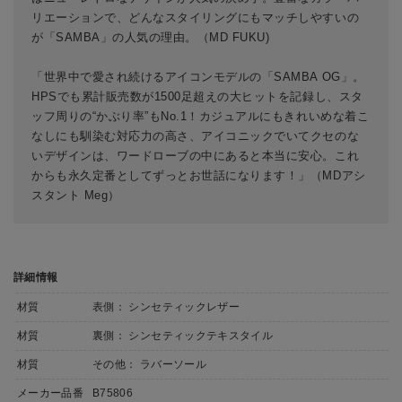
リエーションで、どんなスタイリングにもマッチしやすいの
が「SAMBA」の人気の理由。（MD FUKU)
「世界中で愛され続けるアイコンモデルの「SAMBA OG」。
HPSでも累計販売数が1500足超えの大ヒットを記録し、スタ
ッフ周りの“かぶり率”もNo.1！カジュアルにもきれいめな着こ
なしにも馴染む対応力の高さ、アイコニックでいてクセのな
いデザインは、ワードローブの中にあると本当に安心。これ
からも永久定番としてずっとお世話になります！」（MDアシ
スタント Meg）
詳細情報
材質
表側： シンセティックレザー
材質
裏側： シンセティックテキスタイル
材質
その他： ラバーソール
メーカー品番
B75806