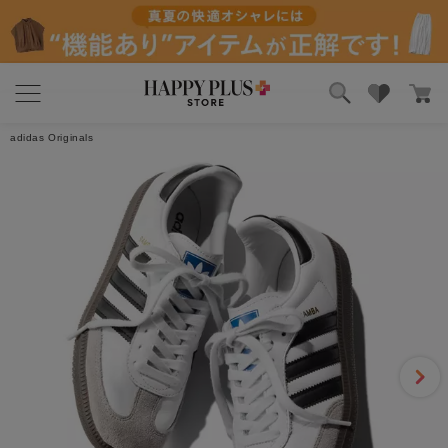
4.7
70件
ブランド
ランキング
レビューを書く
adidas Originals
カテゴリ
特集
雑誌掲載アイテム
お気に入り
キイイロイトリ
2026/04/04 22:03:29
年代:40代前半
｜身長:158cm
｜カラー:フットウェアホワイト／コアブラック／クリア
グラナイト
｜サイズ:23cm
綺麗めな格好に似合うスニーカーです。
2人のお客様がこのレビューが参考になったと回答しています