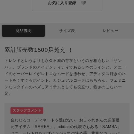
お気に入り登録
商品説明
サイズ表
レビュー
累計販売数1500足超え ！
トレンドというよりも永久不滅の存在というのが相応しい「サン
バ」。ブランドのアイデンティティである３本のラインと、スエー
ドのオーバーレイがレトロなムードを漂わせ、アディダス好きのハ
ートをくすぐるポイント。カジュアルコーデはもちろん、フェミニ
ンなスタイルのハズしアイテムとしても役立つ、飽きのこない一
足。
スタッフコメント
合わせるコーディネートを選ばない、おしゃれさんの必須足
元アイテム「SAMBA」。adidasの代表でもある「SAMBA」
はニューレトロなデザインが人気の決め手。豊富なカラーバ