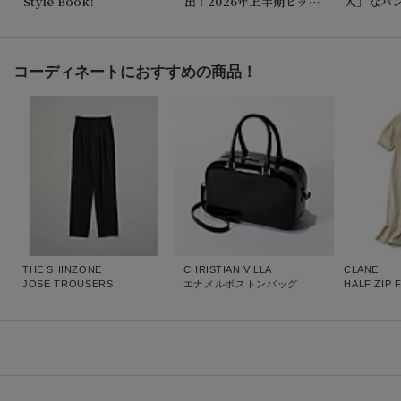
Style Book!
出！2026年上半期ヒット
人」なパ
アイテムTOP20
コーディネートにおすすめの商品！
THE SHINZONE
CHRISTIAN VILLA
CLANE
JOSE TROUSERS
エナメルボストンバッグ
HALF ZIP 