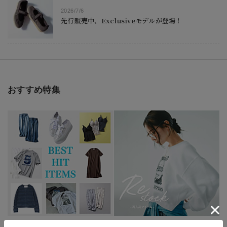
2026/7/6
先行販売中、Exclusiveモデルが登場！
2026/7/3
【SUMMER SALE開催中】mirabellaセールでエ
ディターが狙う「モードなモトとれアイテム」ベス
ト10
おすすめ特集
2026/6/5
「買ってよかった」が続出！2026年上半期ヒットア
イテムTOP20
「買ってよかった」が続
RESTOCK - 今なら、選べ