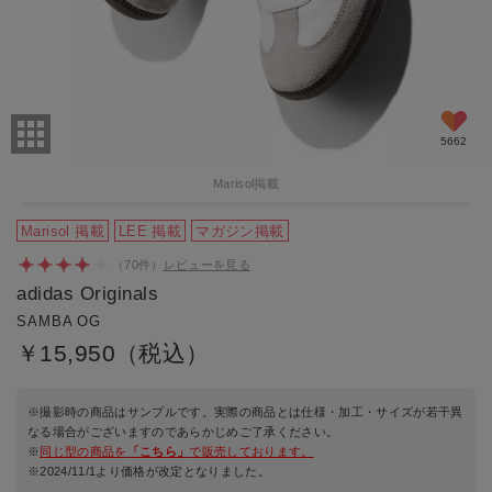
こたんこ
2026/02/02 15:18:28
年代:50代前半
｜身長:160cm
｜カラー:フットウェアホワイト／ナイトインディゴ／ク
リアグラナイト
｜サイズ:23cm
シンプルなのに紺色のラインがおしゃれです。 どんな服装にも合う
1
/
34
5662
ところがお気に入りで長く使えそうなところが…
もっと見る
Marisol掲載
2人のお客様がこのレビューが参考になったと回答しています
Marisol 掲載
LEE 掲載
マガジン掲載
（
70
件）
レビューを見る
adidas Originals
SAMBA OG
￥15,950（税込）
※撮影時の商品はサンプルです。実際の商品とは仕様・加工・サイズが若干異
なる場合がございますのであらかじめご了承ください。
※
同じ型の商品を
「こちら」
で販売しております。
※2024/11/1より価格が改定となりました。