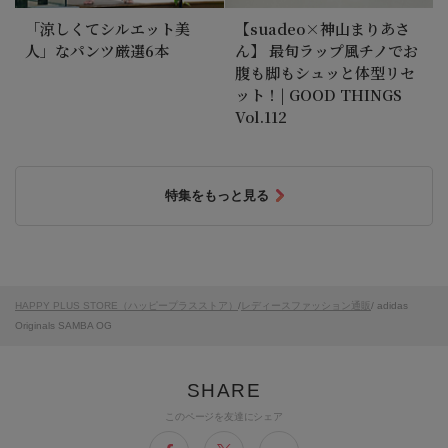
「涼しくてシルエット美
【suadeo×神山まりあさ
人」なパンツ厳選6本
ん】 最旬ラップ風チノでお
腹も脚もシュッと体型リセ
ット！| GOOD THINGS
Vol.112
特集をもっと見る
HAPPY PLUS STORE（ハッピープラスストア）
/
レディースファッション通販
/ adidas
Originals SAMBA OG
このページを友達にシェア