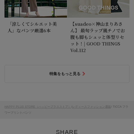
「涼しくてシルエット美
【suadeo×神山まりあさ
人」なパンツ厳選6本
ん】 最旬ラップ風チノでお
腹も脚もシュッと体型リセ
ット！| GOOD THINGS
Vol.112
特集をもっと見る
HAPPY PLUS STORE（ハッピープラスストア）
/
レディースファッション通販
/ TICCA フラ
ワープリントパンツ