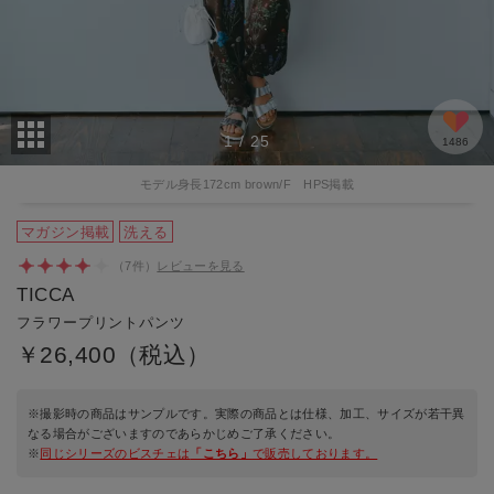
ムクナベ
2026/07/02 10:43:11
年代:50代前半
｜身長:154cm
｜カラー:navy
｜サイズ:F
裾に紐が付いているので長さ調節ができ、身長が低い人にも対応し
ている点が良いと思います。ただウエストの紐が頼…
1
/
25
1486
もっと見る
1人のお客様がこのレビューが参考になったと回答しています
モデル身長172cm brown/F HPS掲載
マガジン掲載
洗える
（
7
件）
レビューを見る
TICCA
フラワープリントパンツ
￥26,400（税込）
※撮影時の商品はサンプルです。実際の商品とは仕様、加工、サイズが若干異
なる場合がございますのであらかじめご了承ください。
※
同じシリーズのビスチェは
「こちら」
で販売しております。