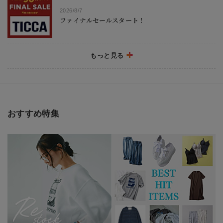
2026/8/7
ファイナルセールスタート！
もっと見る
2026/8/7
＼夏のマンネリコーデ解決！／1点投入でぱっと明る
く洒落て見えるトレンドキャミソール
2026/7/31
おすすめ特集
＼酷暑は何着る？ ／気温35～40度の暑すぎる夏を、
涼やかに制す『大人コーデ20選』【40代・50代 フ
ァッション】
2026/7/24
柄パンツって意外と簡単！スタッフが指南する大人
の着こなし術