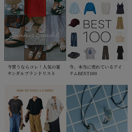
＼6月の『何を着ればいい？』を解決！ ／”夏の薄長
袖”が大人を救う！ 【バイヤーAのリアルバイ
Vol.2】＃大人コーデお悩み ＃気温20～30℃
今買うならコレ！人気の夏
今、本当に売れているアイ
サンダルブランドリスト
テムBEST100