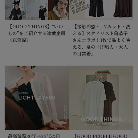
【GOOD THINGS】“いい
【接触冷感・UVカット・洗
もの”をご紹介する連載企画
える】スタイリスト亀恭子
《総集編》
さんコラボ！1枚で品よく映
える、夏の「即戦力・大人
の日常着」
最高気温30℃→22℃の日
【GOOD PEOPLE GOOD