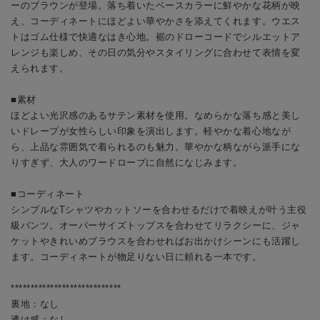
ーのブラウンが登場。落ち着いたベースカラーに鮮やかな花柄が映
え、コーディネートにほどよい華やかさを添えてくれます。ウエス
トはゴム仕様で快適なはき心地。裾のドローコードでシルエットア
レンジも楽しめ、その日の気分やスタイリングに合わせて表情を変
えられます。
■素材
ほどよい光沢感のあるサテン素材を使用。なめらかな落ち感と美し
いドレープが女性らしい印象を演出します。軽やかな着心地なが
ら、上品な雰囲気で着られるのも魅力。華やかな柄ながら派手にな
りすぎず、大人のワードローブに自然になじみます。
■コーディネート
シンプルなTシャツやカットソーを合わせるだけで着映えが叶う主役
級パンツ。オーバーサイズトップスを合わせてリラクシーに、ジャ
ケットやきれいめブラウスを合わせればお出かけシーンにも活躍し
ます。コーディネートが物足りない日に頼れる一本です。
****************************
裏地：なし
透け感：なし