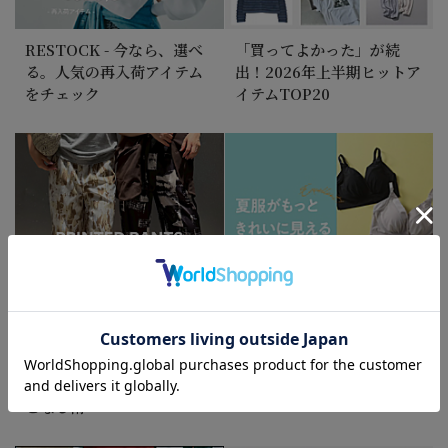
2026/7/6
LEEマルシェ最推し秋アイテム先行予約
RESTOCK - 今なら、選べ
「買ってよかった」が続
る。人気の再入荷アイテム
出！2026年上半期ヒットア
をチェック
イテムTOP20
2026/7/3
人気No.1のトレンドカラーを味方に！真夏のブラウ
ンコーデ
2026/7/3
＼これ1本でぐっと華やかに／Tシャツとのワンツー
コーデが見違える！名品プリントパンツ
2026/6/19
＼6月の『何を着ればいい？』第2弾 ／気温別初夏コ
柄パンツって意外と簡単！
STYLE UP SUMMER
ーデ15選【バイヤーのリアルコーデ Vol.3】＃大人
スタッフが教える大人の着
INNERWEAR
コーデお悩み ＃気温23～32℃
こなし術
2026/6/12