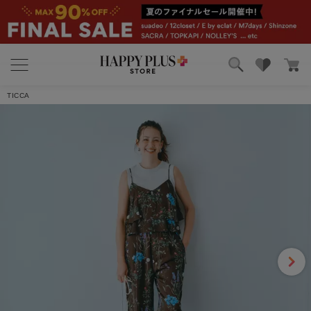
4.7
7件
ブランド
ランキング
レビューを書く
TICCA
カテゴリ
特集
雑誌掲載アイテム
お気に入り
ムギネコ
2025/07/29 14:59:48
年代:50代前半
｜身長:160cm
｜カラー:navy
｜サイズ:F
大人な花柄がとても気に入ってます。 ロングのワンピースからチラ
ッと覗かせてもパンツをメインでコーディネー…
もっと見る
6人のお客様がこのレビューが参考になったと回答しています