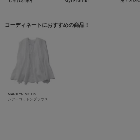
しゃれの味方
Style Book!
出！202
アイテムT
コーディネートにおすすめの商品！
MARILYN MOON
シアーコットンブラウス