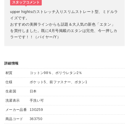
スタッフコメント
upper hightsのストレッチ入りスリムストレート型、ミドルラ
イズです。
おすすめの美脚ラインからも話題＆大人気の新色「エタン」
を買付しました。既に4月号掲載のエタンは完売、今一押しカ
ラーです！！（バイヤー/Y）
詳細情報
材質
コットン98％、ポリウレタン2％
仕様
ポケット5、前ファスナー、ボタン1
生産国
日本
洗濯表示
手洗い可
メーカー品番
13G259
商品コード
363750