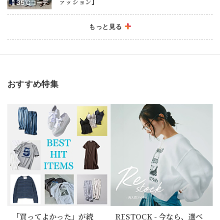
ァッション】
もっと見る
2026/7/17
MOREセールスタート！
おすすめ特集
2026/7/10
骨格タイプで選ぶ！ストレート・ウェーブ・ナチュ
ラルの「本当に似合うデニム」
2026/6/27
＼夏デニムならコレ！／薄くて軽くて涼しい！”はく
だけで脚長に！”を実現した1本
2026/6/19
人気2ブランドの新作を徹底比較！美脚デニム、今
年はどちらで更新する？
「買ってよかった」が続
RESTOCK - 今なら、選べ