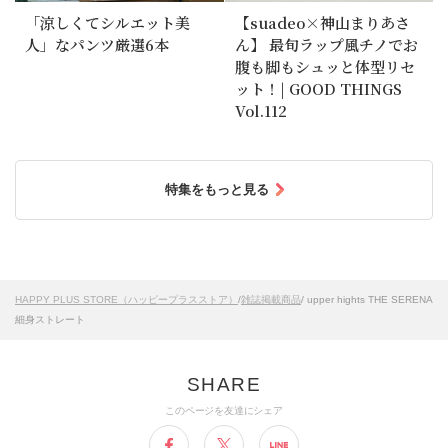
「涼しくてシルエット美
【suadeo×神山まりあさ
人」なパンツ厳選6本
ん】 最旬ラップ風チノでお
腹も脚もシュッと体型リセ
ット！| GOOD THINGS
Vol.112
特集をもっと見る
HAPPY PLUS STORE（ハッピープラスストア）
/
雑誌掲載商品
/ upper hights THE SERENA
細身ストレート
このページを友達にシェア