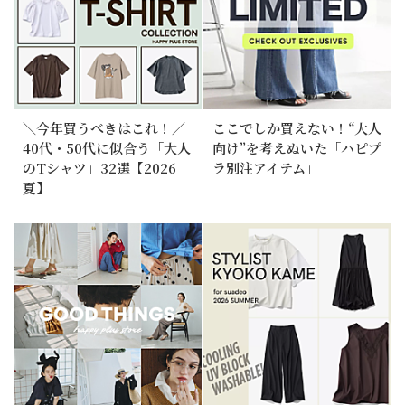
＼今年買うべきはこれ！／
ここでしか買えない！“大人
40代・50代に似合う「大人
向け”を考えぬいた「ハピプ
のTシャツ」32選【2026
ラ別注アイテム」
夏】