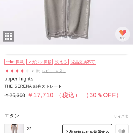
けほみ
2022/12/16 11:00:03
年代:40代前半
｜身長:162cm
｜カラー:エタン
｜サイズ:26
162センチ、産後太りの57キロ、下半身大きめです。レビューされて
いる方のコメントを参考に26を購入しまし…
1
/
13
868
もっと見る
3人のお客様がこのレビューが参考になったと回答しています
eclat 掲載
マガジン掲載
洗える
返品交換不可
（
9
件）
レビューを見る
upper hights
THE SERENA 細身ストレート
￥17,710
（税込）
（30％OFF）
￥25,300
エタン
サイズ表
22
入荷お知らせを希望する