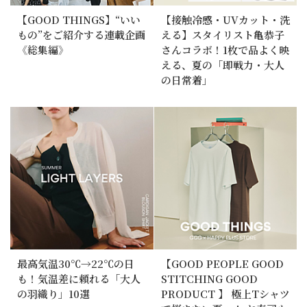
【GOOD THINGS】“いい
【接触冷感・UVカット・洗
もの”をご紹介する連載企画
える】スタイリスト亀恭子
《総集編》
さんコラボ！1枚で品よく映
える、夏の「即戦力・大人
の日常着」
最高気温30℃→22℃の日
【GOOD PEOPLE GOOD
も！気温差に頼れる「大人
STITCHING GOOD
の羽織り」10選
PRODUCT 】 極上Tシャツ