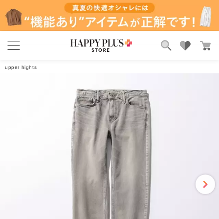
4.7
9件
ブランド
ランキング
レビューを書く
upper hights
カテゴリ
特集
雑誌掲載アイテム
お気に入り
紀子
2022/11/28 6:18:57
年代:40代後半
｜身長:163cm
｜カラー:エタン
｜サイズ:26
身長163センチ体重52.5キロ。上着はMサイズ、パンツはLサイズ。
ジーンズは大体26インチ、ユニクロのス…
もっと見る
16人のお客様がこのレビューが参考になったと回答しています