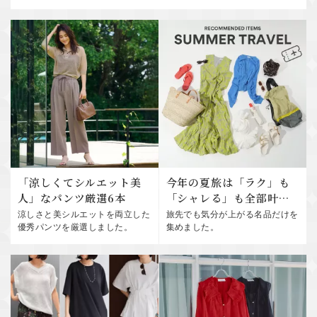
「涼しくてシルエット美
今年の夏旅は「ラク」も
人」なパンツ厳選6本
「シャレる」も全部叶え
る！
涼しさと美シルエットを両立した
旅先でも気分が上がる名品だけを
優秀パンツを厳選しました。
集めました。