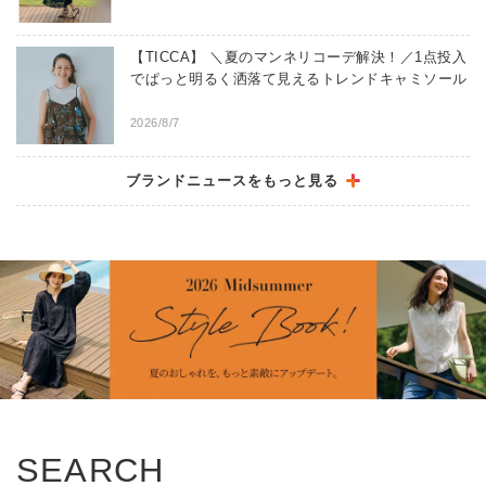
【TICCA】 ＼夏のマンネリコーデ解決！／1点投入
でぱっと明るく洒落て見えるトレンドキャミソール
2026/8/7
【La Soeur】 ＼大ヒット！／別注グラスホルダー
ブランドニュースをもっと見る
は、ネックレスとしてもリングとしても使える
3way!
2026/8/7
【HERNO】 最終値下げ！MAX80％OFF ファイナ
ルセール お得なこの機会をお見逃しなく！
2026/8/7
【MARNI】 【FINAL SALEスタート】追加アイテ
ム＆さらなるお値下げも！ いますぐ使える、秋ま
SEARCH
で使える「セール名品」