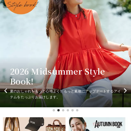
2026秋冬の先行予約会開催
2026 Midsummer Style
夏の快適「ちょい甘ワンピ」
大人のTシャツは、白・黒・
2026秋冬の先行予約会開催
中！
Book!
＆「地味モードワンピ」厳選
真夏のブラウンコーデ
グレーがあればいい！
中！
今こそ更新！ トレンド夏小物
今こそ更新！ トレンド夏小物
１０Style
大人のスタイルを品よく更新する新作が揃う先行予約会を開催！いま
夏のおしゃれをもっと心地よく、もっと素敵にアップデートするアイ
シンプルなのに洗練見えする「地味モードワンピ」も、着るだけで気
ヒット確実のブラウンアイテムを主役にした、この夏の洗練コーデを
フォルムや肌ざわりにもこだわった、大人に似合う旬なTシャツを厳
大人のスタイルを品よく更新する新作が揃う先行予約会を開催！いま
HPSが厳選したおしゃれで機能的な小物たちが大集合！
なら早得キャンペーンで、対象商品が期間限定10％OFF。
テムをたっぷりお届けします。
分が華やぐ「ちょい甘ワンピ」も、どちらも夏の主役です！
ご提案します。
選しました。
HPSが厳選したおしゃれで機能的な小物たちが大集合！
なら早得キャンペーンで、対象商品が期間限定10％OFF。