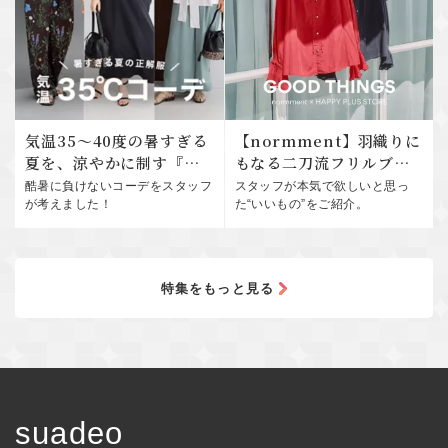
気温35～40度の暑すぎる
【normment】羽織りに
夏を、涼やかに制す『大
もなる二刀流フリルブラ
人コーデ20選』
ウスが夏服不足を解消 |
酷暑に負けないコーデをスタッフ
スタッフが本気で欲しいと思っ
GOOD THINGS Vol.123
が考えました！
た“いいもの”をご紹介。
特集をもっと見る
suadeo