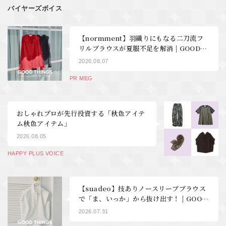
バイヤーズボイス
【normment】羽織りにもなる二刀流フ
リルブラウスが夏服不足を解消 | GOOD
THINGS Vol.123
2026.08.07
PR MEG
おしゃれプロが先行投資する「秋色アイテ
ム秋色アイテム」
2026.08.05
HAPPY PLUS VOICE
【suadeo】技ありノースリーブブラウス
で「ま、いっか」から抜け出す！ | GOOD
THINGS Vol.122
2026.07.31