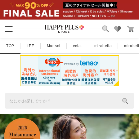
ブランド
ランキング
TOP
LEE
Marisol
eclat
mirabella
mirabe
カテゴリ
特集
雑誌掲載アイテム
お気に入り