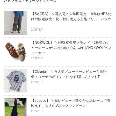
ハピプラストアブランドニュース
【SACRA】 ＼再入荷／去年即完売！今年はHPSだ
けの限定販売！夏～秋に使える上品プリントパンツ
2026/8/7
【NOKWOL】 ＼HPS初登場ブランド／2種類のシ
ューレースがついた遊び心あふれる”NOKWOL”のス
ニーカー
2026/8/7
【Oblada】 ＼再入荷／ユーザーレビューも高評
価！コーデのポイントになる別注プリントT
2026/8/7
【suadeo】 ＼高レビュー／華やかな総レースで着
映える、大人のVネックワンピース
2026/8/7