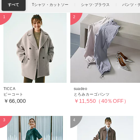
すべて
Tシャツ・カットソー
シャツ･ブラウス
パンツ・
TICCA
suadeo
ピーコート
とろみカーゴパンツ
￥66,000
￥11,550（40％OFF）