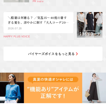
PR suzu
＼酷暑は何着る？ ／気温35～40度の暑す
ぎる夏を、涼やかに制す『大人コーデ20
選』【40代・50代 ファッション】
2026.07.28
HAPPY PLUS VOICE
バイヤーズボイスをもっと見る