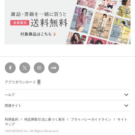
アプリダウンロード
ヘルプ
関連サイト
ショッピングガイド
配送・送料について
初めてのお客様
お支払い方法について
雑誌定期購読について
利用規約
特定商取引法に基づく表示
プライバシーガイドライン
サイト
会員特典のご案内
キャンセルについて
マップ
集英社Webマガジン Cobalt
©SHUEISHA Inc. All Rights Reserved.
よくあるご質問
返品・交換について
HAPPY PLUS - ハッピープラス