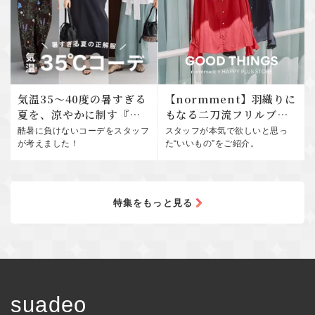
気温35～40度の暑すぎる
【normment】羽織りに
夏を、涼やかに制す『大
もなる二刀流フリルブラ
人コーデ20選』
ウスが夏服不足を解消 |
酷暑に負けないコーデをスタッフ
スタッフが本気で欲しいと思っ
GOOD THINGS Vol.123
が考えました！
た“いいもの”をご紹介。
特集をもっと見る
suadeo