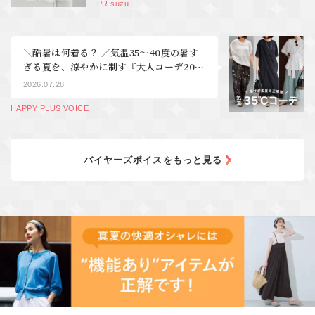
PR suzu
＼酷暑は何着る？ ／気温35～40度の暑す
ぎる夏を、涼やかに制す『大人コーデ20
選』【40代・50代 ファッション】
2026.07.28
HAPPY PLUS VOICE
バイヤーズボイスをもっと見る