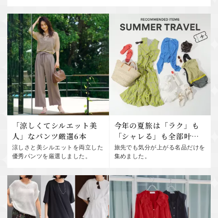
「涼しくてシルエット美
今年の夏旅は「ラク」も
人」なパンツ厳選6本
「シャレる」も全部叶え
る！
涼しさと美シルエットを両立した
旅先でも気分が上がる名品だけを
優秀パンツを厳選しました。
集めました。