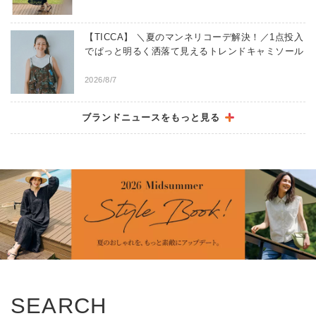
【TICCA】 ＼夏のマンネリコーデ解決！／1点投入
でぱっと明るく洒落て見えるトレンドキャミソール
2026/8/7
【La Soeur】 ＼大ヒット！／別注グラスホルダー
ブランドニュースをもっと見る
は、ネックレスとしてもリングとしても使える
3way!
2026/8/7
【HERNO】 最終値下げ！MAX80％OFF ファイナ
ルセール お得なこの機会をお見逃しなく！
2026/8/7
【MARNI】 【FINAL SALEスタート】追加アイテ
ム＆さらなるお値下げも！ いますぐ使える、秋ま
SEARCH
で使える「セール名品」