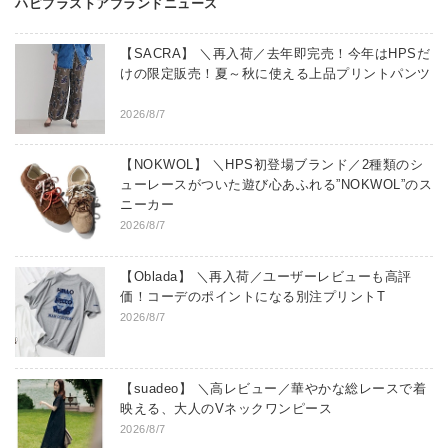
ハピプラストアブランドニュース
【SACRA】 ＼再入荷／去年即完売！今年はHPSだ
けの限定販売！夏～秋に使える上品プリントパンツ
2026/8/7
【NOKWOL】 ＼HPS初登場ブランド／2種類のシ
ューレースがついた遊び心あふれる”NOKWOL”のス
ニーカー
2026/8/7
【Oblada】 ＼再入荷／ユーザーレビューも高評
価！コーデのポイントになる別注プリントT
2026/8/7
【suadeo】 ＼高レビュー／華やかな総レースで着
映える、大人のVネックワンピース
2026/8/7