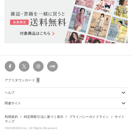
アプリダウンロード
ヘルプ
関連サイト
ショッピングガイド
配送・送料について
初めてのお客様
お支払い方法について
雑誌定期購読について
利用規約
特定商取引法に基づく表示
プライバシーガイドライン
サイト
会員特典のご案内
キャンセルについて
マップ
集英社Webマガジン Cobalt
©SHUEISHA Inc. All Rights Reserved.
よくあるご質問
返品・交換について
HAPPY PLUS - ハッピープラス