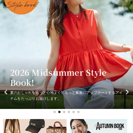
2026秋冬の先行予約会開催
2026 Midsummer Style
夏の快適「ちょい甘ワンピ」
大人のTシャツは、白・黒・
2026秋冬の先行予約会開催
中！
Book!
＆「地味モードワンピ」厳選
真夏のブラウンコーデ
グレーがあればいい！
中！
今こそ更新！ トレンド夏小物
今こそ更新！ トレンド夏小物
１０Style
大人のスタイルを品よく更新する新作が揃う先行予約会を開催！いま
夏のおしゃれをもっと心地よく、もっと素敵にアップデートするアイ
シンプルなのに洗練見えする「地味モードワンピ」も、着るだけで気
ヒット確実のブラウンアイテムを主役にした、この夏の洗練コーデを
フォルムや肌ざわりにもこだわった、大人に似合う旬なTシャツを厳
大人のスタイルを品よく更新する新作が揃う先行予約会を開催！いま
HPSが厳選したおしゃれで機能的な小物たちが大集合！
なら早得キャンペーンで、対象商品が期間限定10％OFF。
テムをたっぷりお届けします。
分が華やぐ「ちょい甘ワンピ」も、どちらも夏の主役です！
ご提案します。
選しました。
HPSが厳選したおしゃれで機能的な小物たちが大集合！
なら早得キャンペーンで、対象商品が期間限定10％OFF。