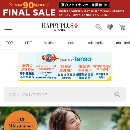
ブランド
ランキング
TOP
LEE
Marisol
eclat
mirabella
mirabe
カテゴリ
特集
雑誌掲載アイテム
お気に入り