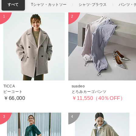
すべて
Tシャツ・カットソー
シャツ･ブラウス
パンツ・
TICCA
suadeo
ピーコート
とろみカーゴパンツ
￥66,000
￥11,550（40％OFF）