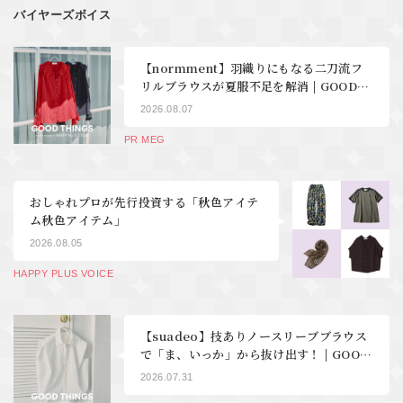
バイヤーズボイス
【normment】羽織りにもなる二刀流フ
リルブラウスが夏服不足を解消 | GOOD
THINGS Vol.123
2026.08.07
PR MEG
おしゃれプロが先行投資する「秋色アイテ
ム秋色アイテム」
2026.08.05
HAPPY PLUS VOICE
【suadeo】技ありノースリーブブラウス
で「ま、いっか」から抜け出す！ | GOOD
THINGS Vol.122
2026.07.31