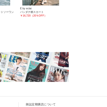
E by eclat
ットソーワン
バンダナ柄スカート
￥16,720（20％OFF）
て
雑誌定期購読について