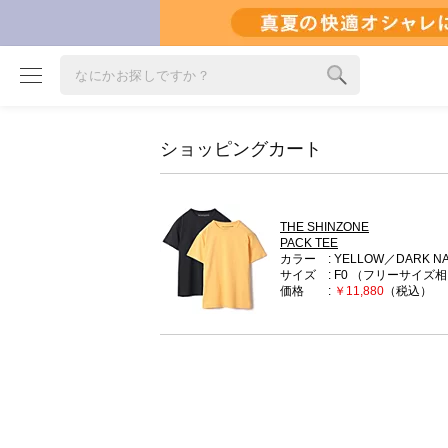
ショッピングカート
ブランド
カテゴリ
雑誌掲載アイテム
THE SHINZONE
お気に入り
PACK TEE
カラー
YELLOW／DARK N
サイズ
F0
（フリーサイズ相
価格
￥11,880
（税込）
ランキング
特集
雑誌･書籍(一緒に買うと送料無料)
定期購読