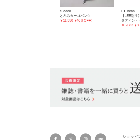
suadeo
L.L.Bean
とろみカーゴパンツ
【LEE別注】
￥11,550（40％OFF）
タディン・
￥5,082（
ショッピ