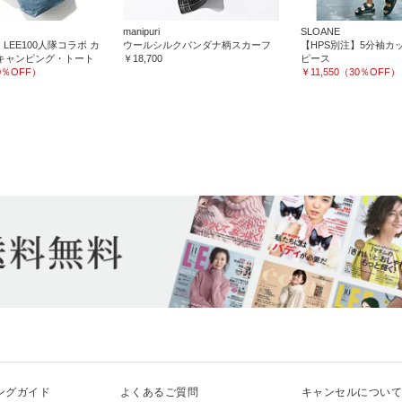
manipuri
SLOANE
LEE100人隊コラボ カ
ウールシルクバンダナ柄スカーフ
【HPS別注】5分袖カ
キャンピング・トート
￥18,700
ピース
30％OFF）
￥11,550（30％OFF）
ングガイド
よくあるご質問
キャンセルについ