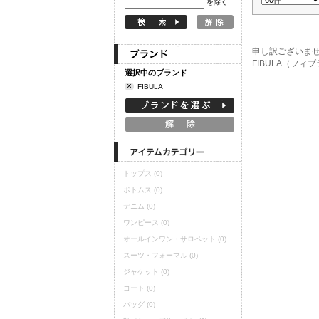
を除く
定期購読
申し訳ございま
FIBULA（フ
選択中のブランド
×
FIBULA
トップス
(0)
ボトムス
(0)
デニム
(0)
ワンピース
(0)
オールインワン・サロペット
(0)
スーツ・フォーマル
(0)
ジャケット
(0)
コート
(0)
バッグ
(0)