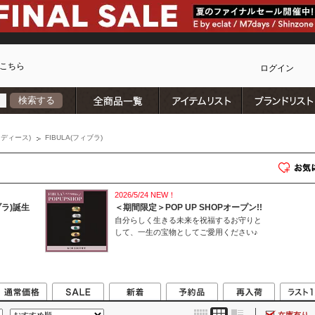
こちら
ログイン
全商品一覧
アイテムリスト
検索する
カ
ディース)
FIBULA(フィブラ)
2026/5/24 NEW！
ブラ)誕生
＜期間限定＞POP UP SHOPオープン!!
自分らしく生きる未来を祝福するお守りと
して、一生の宝物としてご愛用ください♪
)