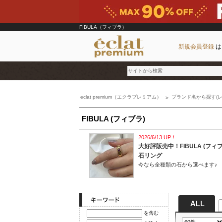
FIBULA（フィブラ）
新規会員登録
は
eclat premium（エクラプレミアム）
ブランド名から探す(レ
ブランド
FIBULA (フィブラ)
カテゴリ
雑誌掲載アイテム
2026/6/13 UP！
大好評販売中！FIBULA (フィ
お気に入り
石リング
今なら全種類の石から選べます♪
ランキング
特集
を含む
雑誌･書籍(一緒に買うと送料無料