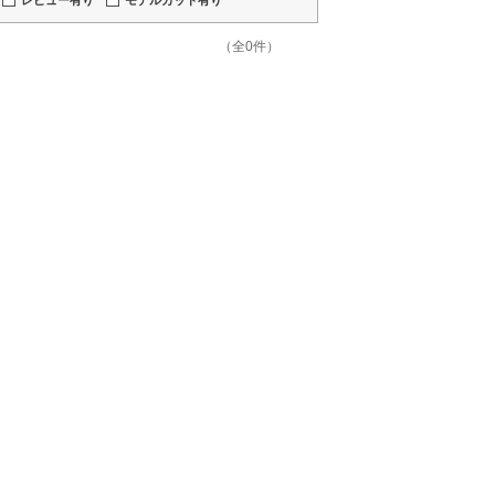
レビュー有り
モデルカット有り
（全0件）