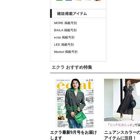
MORE 掲載号別
BAILA 掲載号別
eclat 掲載号別
LEE 掲載号別
Marisol 掲載号別
エクラ おすすめ特集
エクラ最新9月号をお届け
ニュアンスカラー
します
アイテムに注目！