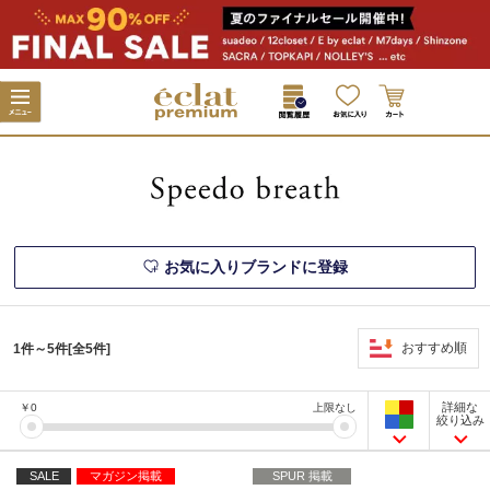
お気に入りブランドに登録
おすすめ順
1件～5件[全5件]
詳細な
￥
0
上限なし
絞り込み
SALE
マガジン掲載
SPUR 掲載