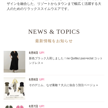
ザインを融合した、リゾートからタウンまで幅広く活躍する大
人のためのリラックススイムウエアです。
価格
円～
円
NEWS & TOPICS
表示オプション
最新情報をお知らせ
すべて
新着
SALE商品
予約品
再入荷
ラスト1
在庫あり
カラー