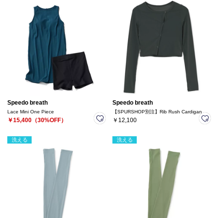
Speedo breath
Speedo breath
Lace Mini One Piece
【SPURSHOP別注】Rib Rush Cardigan
￥15,400（30%OFF）
￥12,100
洗える
洗える