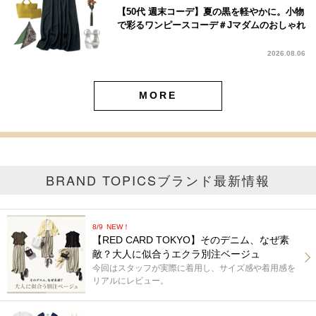
【50代 週末コーデ】夏の黒を軽やかに。小物
で彩るワンピースコーデ＃Jマダムのおしゃれ
2026.08.06
MORE
BRAND TOPICS
ブランド最新情報
8/9
NEW！
【RED CARD TOKYO】そのデニム、なぜ素
敵？大人に似合うエクラ別注ベージュ
今回はスタッフが実際に着用し、サイズ感や着用感を
リアルにレビュー。