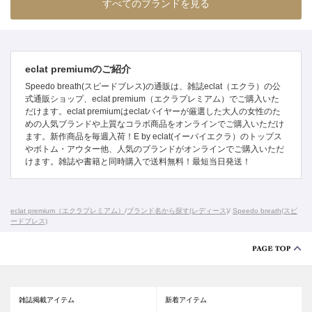
すべてのブランドを見る
eclat premiumのご紹介
Speedo breath(スピードブレス)の通販は、雑誌eclat（エクラ）の公
式通販ショップ、eclat premium（エクラプレミアム）でご購入いた
だけます。eclat premiumはeclatバイヤーが厳選した大人の女性のた
めの人気ブランドや上質なコラボ商品をオンラインでご購入いただけ
ます。新作商品を毎週入荷！E by eclat(イーバイエクラ）のトップス
やボトム・アウター他、人気のブランドがオンラインでご購入いただ
けます。雑誌や書籍と同時購入で送料無料！最短当日発送！
eclat premium（エクラプレミアム）
/
ブランド名から探す(レディース)
/
Speedo breath(スピ
ードブレス)
雑誌掲載アイテム
新着アイテム