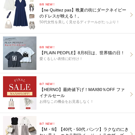
8/8
NEW！
【ne Quittez pas】晩夏の街にダークネイビー
のドレスが映える！。
50代女性を美しく見せるディテールがたっぷり！
8/8
NEW！
【PLAIN PEOPLE】8月8日は、世界猫の日！
愛くるしい表情に釘付け！
8/7
NEW！
【HERNO】最終値下げ！MAX80％OFF ファ
イナルセール
お得なこの機会をお見逃しなく！
8/7
NEW！
【M・fil】【40代・50代 パンツ】ラクなのにき