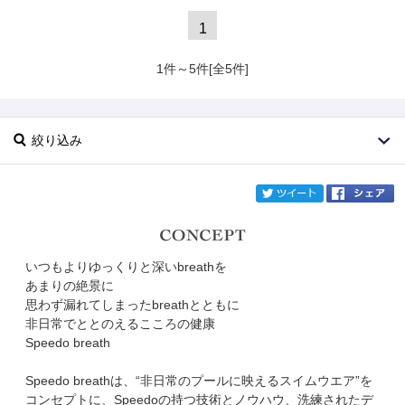
1
1件～5件[全5件]
絞り込み
twi
いつもよりゆっくりと深いbreathを
ブランド
Speedo breath
あまりの絶景に
思わず漏れてしまったbreathとともに
カテゴリ
非日常でととのえるこころの健康
Speedo breath
サイズ
Speedo breathは、“非日常のプールに映えるスイムウエア”を
掲載雑誌
コンセプトに、Speedoの持つ技術とノウハウ、洗練されたデ