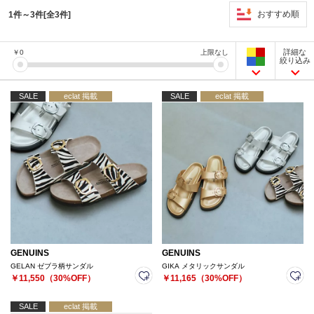
おすすめ順
1件～3件[全3件]
詳細な
￥
0
上限なし
絞り込み
SALE
eclat 掲載
SALE
eclat 掲載
GENUINS
GENUINS
GELAN ゼブラ柄サンダル
GIKA メタリックサンダル
￥11,550（30%OFF）
￥11,165（30%OFF）
SALE
eclat 掲載