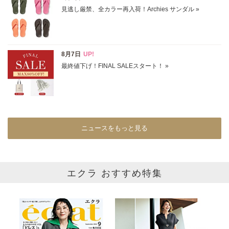
表示オプション
すべて
新着
SALE商品
予約品
再入荷
ラスト1
在庫あり
ニュースをもっと見る
カラー
ホワイト
ブラック
グレー
エクラ おすすめ特集
ベージュ
ブラウン
オレンジ
イエロー
レッド
ピンク
パープル
グリーン
ブルー