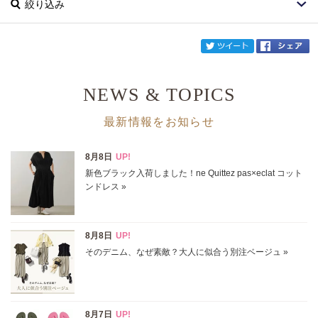
絞り込み
twi
NEWS & TOPICS
ブランド
GENUINS
最新情報をお知らせ
カテゴリ
サイズ
掲載雑誌
価格
円～
円