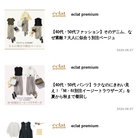
eclat premium
【40代・50代ファッション】そのデニム、な
ぜ素敵？大人に似合う別注ベージュ
2026.08.07
eclat premium
【40代・50代 パンツ】ラクなのにきれい見
え！「M・fil別注イージートラウザーズ」を
夏から秋まで着回し
2026.08.07
eclat premium