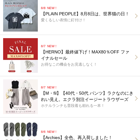
8/8
NEW！
【PLAIN PEOPLE】8月8日は、世界猫の日！
愛くるしい表情に釘付け！
8/7
NEW！
【HERNO】最終値下げ！MAX80％OFF ファ
イナルセール
お得なこの機会をお見逃しなく！
8/7
NEW！
【M・fil】【40代・50代 パンツ】ラクなのにき
れい見え。エクラ別注イージートラウザーズ
ホテルランチも普段着も頼れる一本！
8/6
NEW！
【Archies】全色、再入荷しました！