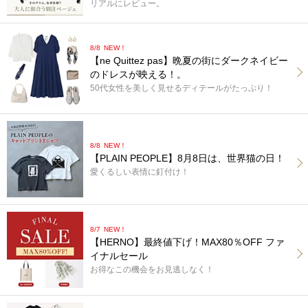
リアルにレビュー。
8/8
NEW！
【ne Quittez pas】晩夏の街にダークネイビー
のドレスが映える！。
50代女性を美しく見せるディテールがたっぷり！
8/8
NEW！
【PLAIN PEOPLE】8月8日は、世界猫の日！
愛くるしい表情に釘付け！
8/7
NEW！
【HERNO】最終値下げ！MAX80％OFF ファ
イナルセール
お得なこの機会をお見逃しなく！