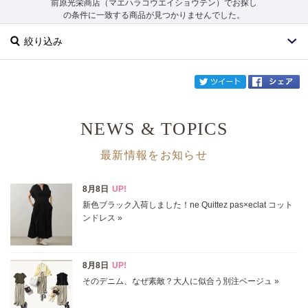
前原光栄商店（マエハラコウエイショウテン）でお探し
の条件に一致する商品が見つかりませんでした。
絞り込み
twi
NEWS & TOPICS
ブランド
前原光栄商店
最新情報をお知らせ
カテゴリ
サイズ
掲載雑誌
価格
円～
円