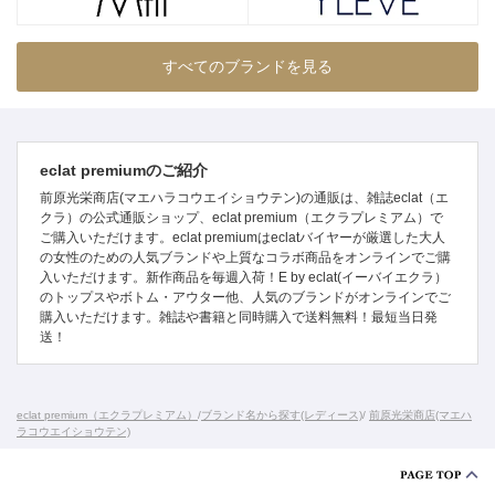
すべてのブランドを見る
eclat premiumのご紹介
前原光栄商店(マエハラコウエイショウテン)の通販は、雑誌eclat（エ
クラ）の公式通販ショップ、eclat premium（エクラプレミアム）で
ご購入いただけます。eclat premiumはeclatバイヤーが厳選した大人
の女性のための人気ブランドや上質なコラボ商品をオンラインでご購
入いただけます。新作商品を毎週入荷！E by eclat(イーバイエクラ）
のトップスやボトム・アウター他、人気のブランドがオンラインでご
購入いただけます。雑誌や書籍と同時購入で送料無料！最短当日発
送！
eclat premium（エクラプレミアム）
/
ブランド名から探す(レディース)
/
前原光栄商店(マエハ
ラコウエイショウテン)