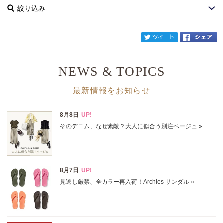
絞り込み
twi
NEWS & TOPICS
ブランド
CHIEKO＋
最新情報をお知らせ
カテゴリ
サイズ
掲載雑誌
価格
円～
円