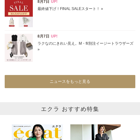
表示オプション
すべて
新着
SALE商品
予約品
再入荷
ラスト1
在庫あり
ニュースをもっと見る
カラー
ホワイト
ブラック
グレー
エクラ おすすめ特集
ベージュ
ブラウン
オレンジ
イエロー
レッド
ピンク