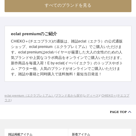
すべてのブランドを見る
eclat premiumのご紹介
CHIEKO＋(チエコプラス)の通販は、雑誌eclat（エクラ）の公式通販
ショップ、eclat premium（エクラプレミアム）でご購入いただけま
す。eclat premiumはeclatバイヤーが厳選した大人の女性のための人
気ブランドや上質なコラボ商品をオンラインでご購入いただけます。
新作商品を毎週入荷！E by eclat(イーバイエクラ）のトップスやボト
ム・アウター他、人気のブランドがオンラインでご購入いただけま
す。雑誌や書籍と同時購入で送料無料！最短当日発送！
eclat premium（エクラプレミアム）
/
ブランド名から探す(レディース)
/
CHIEKO＋(チエコプ
ラス)
雑誌掲載アイテム
新着アイテム