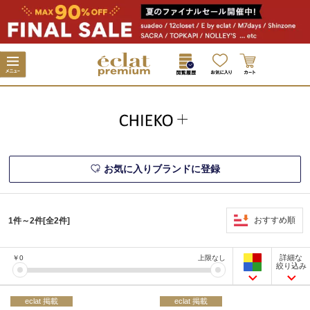
お気に入りブランドに登録
おすすめ順
1件～2件[全2件]
詳細な
￥
0
上限なし
絞り込み
eclat 掲載
eclat 掲載