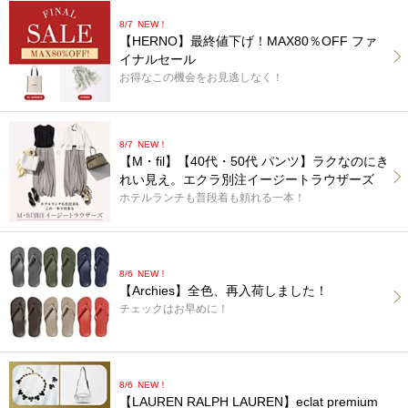
8/7
NEW！
【HERNO】最終値下げ！MAX80％OFF ファ
イナルセール
お得なこの機会をお見逃しなく！
8/7
NEW！
【M・fil】【40代・50代 パンツ】ラクなのにき
れい見え。エクラ別注イージートラウザーズ
ホテルランチも普段着も頼れる一本！
8/6
NEW！
【Archies】全色、再入荷しました！
チェックはお早めに！
8/6
NEW！
【LAUREN RALPH LAUREN】eclat premium