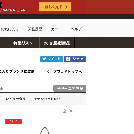
お気に入り
閲覧履歴
カート
ヘルプ
ブランドリスト
特集リスト
雑誌掲載商品
ショッピングガイド
ートに商品がありません
配送・送料について
twitter
Facebook
お支払い方法について
キャンセルについて
お気に入りブランド登録
ブランドTOP
返品・交換について
会員特典のご案内
初めてのお客様
レビュー有り
モデルカット有り
よくあるご質問
お問合せ
（全5件）
新規会員登録
SALE