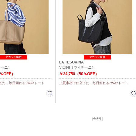
LA TESORINA
ィチーニ）
VICINI（ヴィチーニ）
0％OFF）
￥24,750（50％OFF）
てた、毎日頼れる2WAYトート
上質素材で仕立てた、毎日頼れる2WAYトート
[全5件]