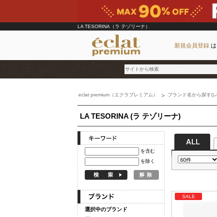
LA TESORINA（ラ テゾリーナ）
新規会員登録
は
eclat premium（エクラプレミアム）
ブランド名から探す(レ
ブランド
LA TESORINA (ラ テゾリーナ)
カテゴリ
雑誌掲載アイテム
お気に入り
を含む
を除く
ランキング
特集
SALE
選択中のブランド
雑誌･書籍(一緒に買うと送料無料