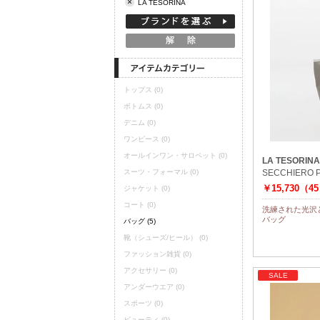
×
LA TESORINA
定期購読
トップス
(0)
ボトムス
(0)
デニム
(0)
ワンピース
(0)
オールインワン・サロペット
(0)
LA TESORINA
スーツ・フォーマル
(0)
SECCHIER
￥15,730（4
ジャケット
(0)
コート
(0)
洗練された光沢
バッグ
バッグ
(5)
靴（シューズ/ヒール）
(0)
ファッション雑貨
(0)
アクセサリー
(0)
SALE
アンダーウエア
(0)
スポーツ
(0)
ビューティ
(0)