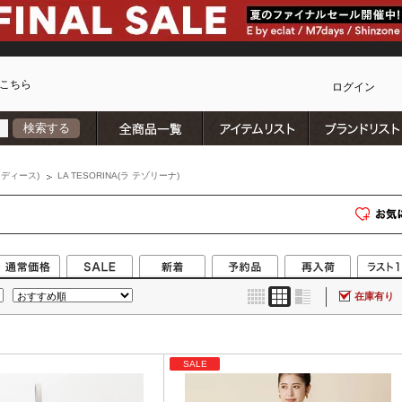
こちら
ログイン
全商品一覧
アイテムリスト
検索する
カ
ディース)
LA TESORINA(ラ テゾリーナ)
在庫有り
SALE
)