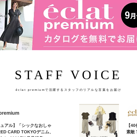
STAFF VOICE
éclat premiumで活躍するスタッフのリアルな言葉をお届け
 premium
カジュアル】「シックなおしゃ
【4
D CARD TOKYOデニム、
素敵