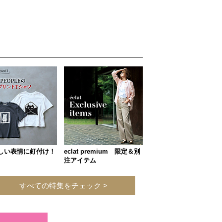
しい表情に釘付け！
eclat premium 限定＆別
注アイテム
すべての特集をチェック >