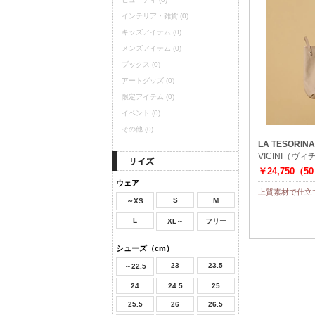
インテリア・雑貨
(0)
キッズアイテム
(0)
メンズアイテム
(0)
ブックス
(0)
アートグッズ
(0)
限定アイテム
(0)
イベント
(0)
その他
(0)
LA TESORINA
VICINI（ヴ
￥24,750（5
ウェア
上質素材で仕立
S
M
～XS
L
XL～
フリー
シューズ（cm）
23
23.5
～22.5
24
24.5
25
25.5
26
26.5