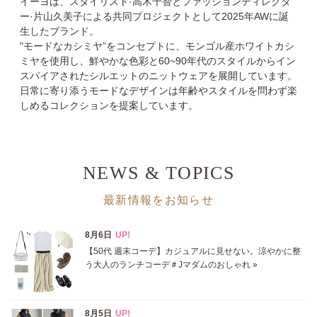
イーヨは、スタイリスト·高木千智とファッションディレクタ
ブランド
y YO
ー·片山久美子による共同プロジェクトとして2025年AWに誕
生したブランド。
カテゴリ
"モードなカシミヤ”をコンセプトに、モンゴル産ホワイトカシ
ミヤを使用し、鮮やかな色彩と60~90年代のスタイルからイン
サイズ
スパイアされたシルエットのニットウェアを展開しています。
日常に寄り添うモードなデザインは年齢やスタイルを問わず楽
掲載雑誌
しめるコレクションを提案しています。
価格
円～
円
NEWS & TOPICS
最新情報をお知らせ
表示オプション
すべて
新着
SALE商品
予約品
再入荷
ラスト1