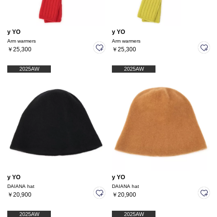
y YO
y YO
Arm warmers
Arm warmers
￥25,300
￥25,300
2025AW
2025AW
y YO
y YO
DAIANA hat
DAIANA hat
￥20,900
￥20,900
2025AW
2025AW