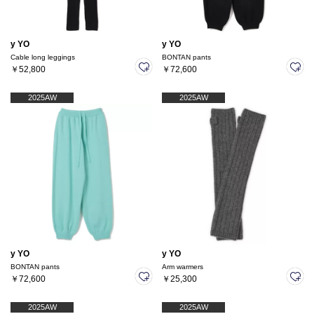
y YO
y YO
Cable long leggings
BONTAN pants
￥52,800
￥72,600
2025AW
2025AW
y YO
y YO
BONTAN pants
Arm warmers
￥72,600
￥25,300
2025AW
2025AW