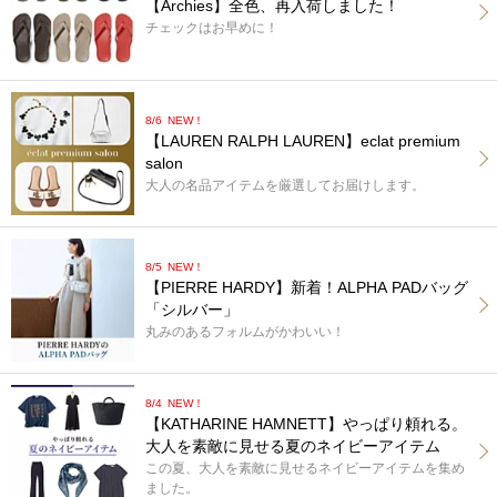
【Archies】全色、再入荷しました！
チェックはお早めに！
8/6
NEW！
【LAUREN RALPH LAUREN】eclat premium
salon
大人の名品アイテムを厳選してお届けします。
8/5
NEW！
【PIERRE HARDY】新着！ALPHA PADバッグ
「シルバー」
丸みのあるフォルムがかわいい！
8/4
NEW！
【KATHARINE HAMNETT】やっぱり頼れる。
大人を素敵に見せる夏のネイビーアイテム
この夏、大人を素敵に見せるネイビーアイテムを集め
ました。