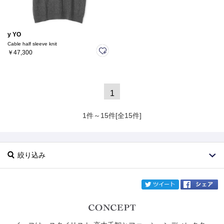
y YO
Cable half sleeve knit
￥47,300
1
1件～15件[全15件]
絞り込み
twi