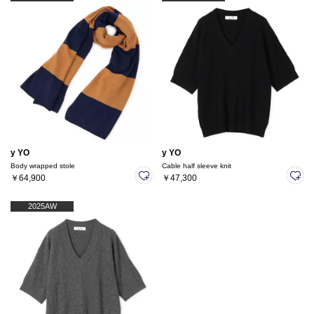
y YO
y YO
Body wrapped stole
Cable half sleeve knit
￥64,900
￥47,300
2025AW