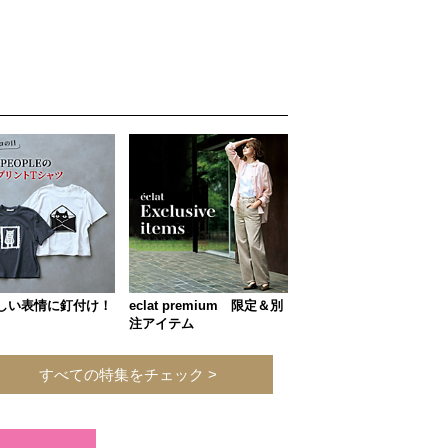
しい表情に釘付け！
eclat premium 限定＆別
注アイテム
すべての特集をチェック >