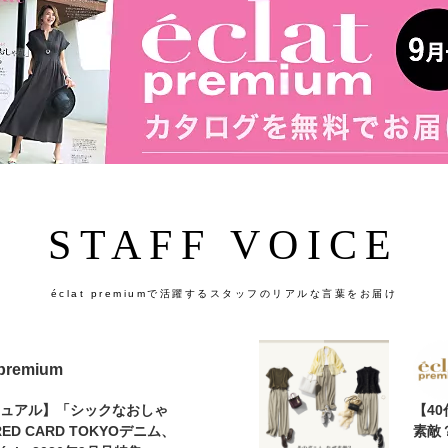
STAFF VOICE
éclat premiumで活躍するスタッフのリアルな言葉をお届け
 premium
カジュアル】「シックなおしゃ
【4
D CARD TOKYOデニム、
素敵