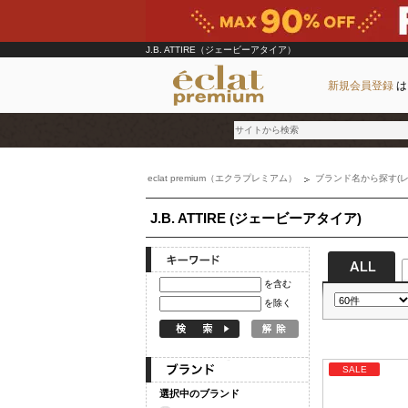
J.B. ATTIRE（ジェービーアタイア）
新規会員登録
は
eclat premium（エクラプレミアム）
ブランド名から探す(レ
ブランド
J.B. ATTIRE (ジェービーアタイア)
カテゴリ
雑誌掲載アイテム
お気に入り
を含む
を除く
ランキング
特集
SALE
選択中のブランド
雑誌･書籍(一緒に買うと送料無料