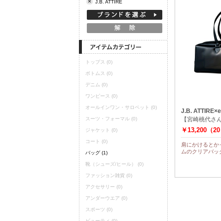
×
J.B. ATTIRE
定期購読
トップス
(0)
ボトムス
(0)
デニム
(0)
ワンピース
(0)
オールインワン・サロペット
(0)
J.B. ATTIRE×e
スーツ・フォーマル
(0)
【宮崎桃代さ
￥13,200（2
ジャケット
(0)
コート
(0)
肩にかけるとか
ムのクリアバッ
バッグ
(1)
靴（シューズ/ヒール）
(0)
ファッション雑貨
(0)
アクセサリー
(0)
アンダーウエア
(0)
スポーツ
(0)
ビューティ
(0)