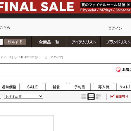
こちら
ログイン
全商品一覧
アイテムリスト
検索する
カ
ディース)
J.B. ATTIRE(ジェービーアタイア)
在庫有り
)