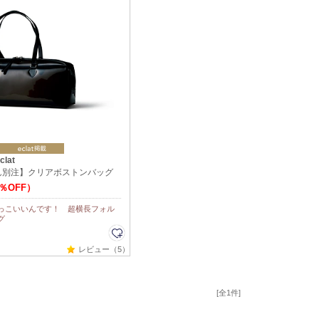
clat
ん別注】クリアボストンバッグ
0％OFF）
っこいいんです！ 超横長フォル
グ
レビュー（5）
[全1件]