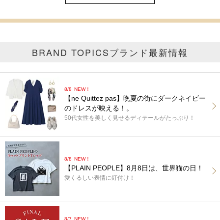
BRAND TOPICS
ブランド最新情報
8/8
NEW！
【ne Quittez pas】晩夏の街にダークネイビー
のドレスが映える！。
50代女性を美しく見せるディテールがたっぷり！
8/8
NEW！
【PLAIN PEOPLE】8月8日は、世界猫の日！
愛くるしい表情に釘付け！
8/7
NEW！