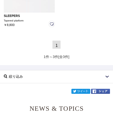
SLEEPERS
Tapered platform
￥8,800
1
1件～3件[全3件]
絞り込み
twi
NEWS & TOPICS
ブランド
SLEEPERS