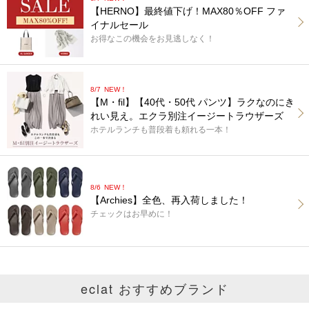
【HERNO】最終値下げ！MAX80％OFF ファ
イナルセール
お得なこの機会をお見逃しなく！
8/7
NEW！
【M・fil】【40代・50代 パンツ】ラクなのにき
れい見え。エクラ別注イージートラウザーズ
ホテルランチも普段着も頼れる一本！
8/6
NEW！
【Archies】全色、再入荷しました！
チェックはお早めに！
eclat おすすめブランド