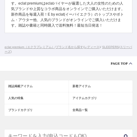
す。eclat premiumはeclatバイヤーが厳選した大人の女性のための人
気ブランドや上質なコラボ商品をオンラインでご購入いただけます。
新作商品を毎週入荷！E by eclat(イーバイエクラ）のトップスやボト
ム・アウター他、人気のブランドがオンラインでご購入いただけま
す。雑誌や書籍と同時購入で送料無料！最短当日発送！
eclat premium（エクラプレミアム）
/
ブランド名から探す(レディース)
/
SLEEPERS(スリーパ
ーズ)
雑誌掲載アイテム
新着アイテム
人気の特集
アイテムカテゴリ
ブランドカテゴリ
全商品一覧