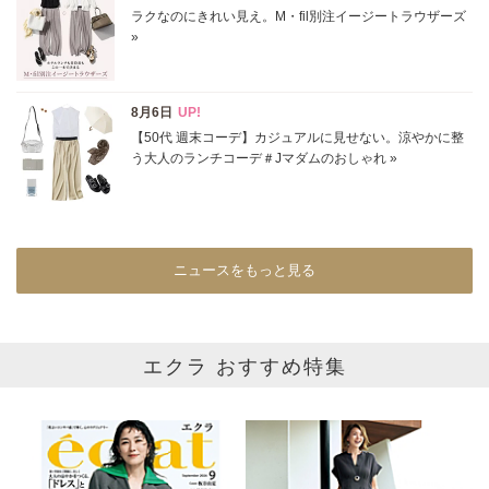
表示オプション
すべて
新着
SALE商品
予約品
再入荷
ラスト1
在庫あり
ニュースをもっと見る
カラー
ホワイト
ブラック
グレー
エクラ おすすめ特集
ベージュ
ブラウン
オレンジ
イエロー
レッド
ピンク
パープル
グリーン
ブルー