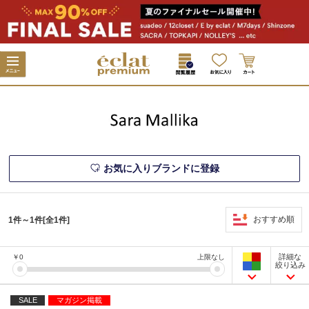
お気に入りブランドに登録
おすすめ順
1件～1件[全1件]
詳細な
￥
0
上限なし
絞り込み
SALE
マガジン掲載