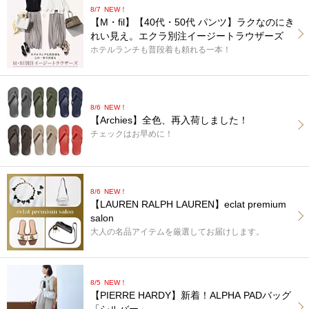
8/7
NEW！
【M・fil】【40代・50代 パンツ】ラクなのにき
れい見え。エクラ別注イージートラウザーズ
ホテルランチも普段着も頼れる一本！
8/6
NEW！
【Archies】全色、再入荷しました！
チェックはお早めに！
8/6
NEW！
【LAUREN RALPH LAUREN】eclat premium
salon
大人の名品アイテムを厳選してお届けします。
8/5
NEW！
【PIERRE HARDY】新着！ALPHA PADバッグ