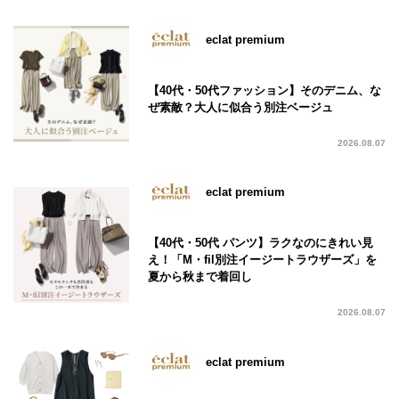
eclat premium
【40代・50代ファッション】そのデニム、な
ぜ素敵？大人に似合う別注ベージュ
2026.08.07
eclat premium
【40代・50代 パンツ】ラクなのにきれい見
え！「M・fil別注イージートラウザーズ」を
夏から秋まで着回し
2026.08.07
eclat premium