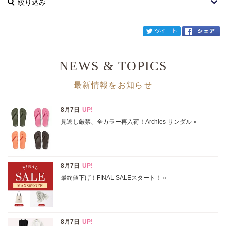
絞り込み
twi
NEWS & TOPICS
ブランド
Sara Mallika
最新情報をお知らせ
カテゴリ
サイズ
掲載雑誌
価格
円～
円