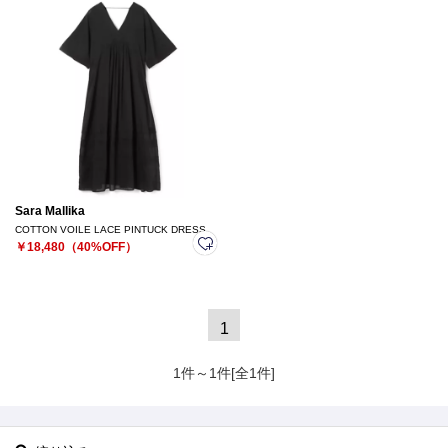
Sara Mallika
COTTON VOILE LACE PINTUCK DRESS
￥18,480（40%OFF）
1
1件～1件[全1件]