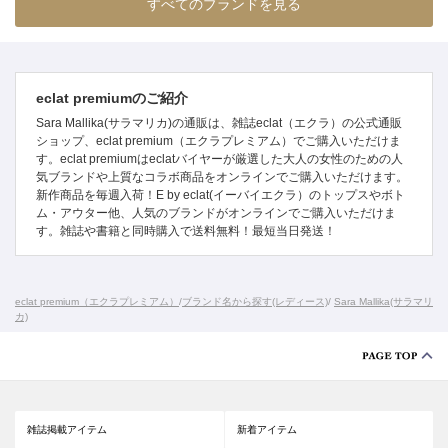
すべてのブランドを見る
eclat premiumのご紹介
Sara Mallika(サラマリカ)の通販は、雑誌eclat（エクラ）の公式通販
ショップ、eclat premium（エクラプレミアム）でご購入いただけま
す。eclat premiumはeclatバイヤーが厳選した大人の女性のための人
気ブランドや上質なコラボ商品をオンラインでご購入いただけます。
新作商品を毎週入荷！E by eclat(イーバイエクラ）のトップスやボト
ム・アウター他、人気のブランドがオンラインでご購入いただけま
す。雑誌や書籍と同時購入で送料無料！最短当日発送！
eclat premium（エクラプレミアム）
/
ブランド名から探す(レディース)
/
Sara Mallika(サラマリ
カ)
雑誌掲載アイテム
新着アイテム