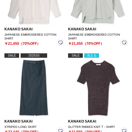
KANAKO SAKAI
KANAKO SAKAI
JAPANESE EMBROIDERED COTTON
JAPANESE EMBROIDERED COTTON
SHIRT
SHIRT
￥21,450（70%OFF）
￥21,450（70%OFF）
SALE
2025SS
SALE
洗える
KANAKO SAKAI
KANAKO SAKAI
STRIPED LONG SKIRT
GLITTER RIBBED KNIT T－SHIRT