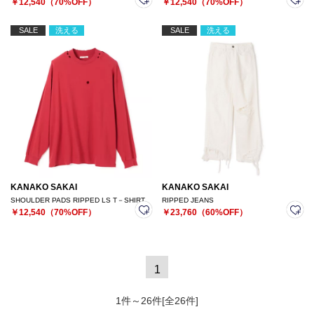
￥12,540（70%OFF）
￥12,540（70%OFF）
SALE
洗える
SALE
洗える
KANAKO SAKAI
KANAKO SAKAI
SHOULDER PADS RIPPED LS T－SHIRT
RIPPED JEANS
￥12,540（70%OFF）
￥23,760（60%OFF）
1
1件～26件[全26件]