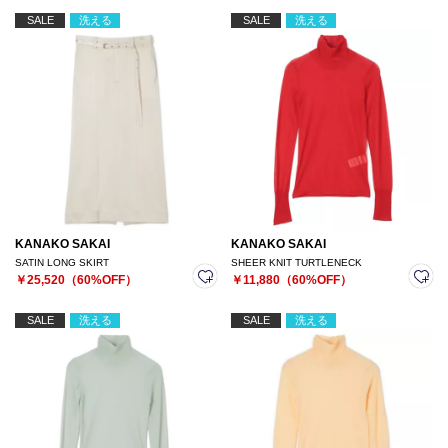
SALE
洗える
SALE
洗える
KANAKO SAKAI
KANAKO SAKAI
SATIN LONG SKIRT
SHEER KNIT TURTLENECK
￥25,520（60%OFF）
￥11,880（60%OFF）
SALE
洗える
SALE
洗える