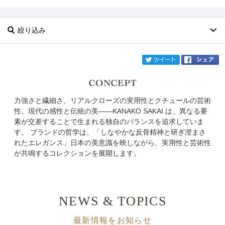
絞り込み
twi
力強さと繊細さ、リアルクローズの実用性とクチュールの芸術
ブランド
KANAKO SAKAI
性、現代の感性と伝統の美――KANAKO SAKAI は、異なる要
素が交差することで生まれる独自のバランスを追求していま
カテゴリ
す。 ブランドの哲学は、「しなやかな反骨精神と研ぎ澄まさ
れたエレガンス」日本の美意識を映しながら、実用性と芸術性
サイズ
が共鳴するコレクションを展開します。
掲載雑誌
価格
NEWS & TOPICS
円～
円
最新情報をお知らせ