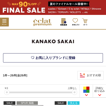
お気に入りブランドに登録
おすすめ順
1件～26件[全26件]
詳細な
￥
0
上限なし
絞り込み
SALE
SPUR 掲載
SALE
洗える