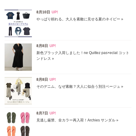
表示オプション
すべて
新着
SALE商品
予約品
再入荷
ラスト1
在庫あり
カラー
ホワイト
ブラック
グレー
ベージュ
ブラウン
オレンジ