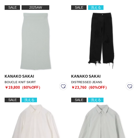
SALE
2025AW
SALE
洗える
KANAKO SAKAI
KANAKO SAKAI
BOUCLE KNIT SKIRT
DISTRESSED JEANS
￥19,800（60%OFF）
￥23,760（60%OFF）
SALE
洗える
SALE
洗える