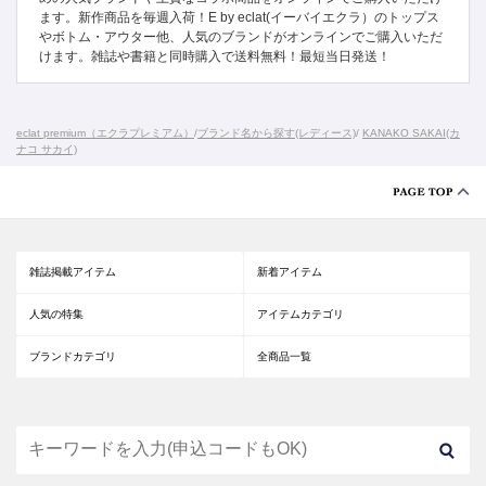
ます。新作商品を毎週入荷！E by eclat(イーバイエクラ）のトップス
やボトム・アウター他、人気のブランドがオンラインでご購入いただ
けます。雑誌や書籍と同時購入で送料無料！最短当日発送！
eclat premium（エクラプレミアム）
/
ブランド名から探す(レディース)
/
KANAKO SAKAI(カ
ナコ サカイ)
雑誌掲載アイテム
新着アイテム
人気の特集
アイテムカテゴリ
ブランドカテゴリ
全商品一覧