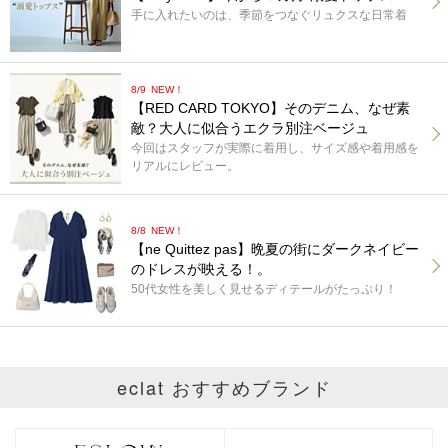
手に入れたいのは、季節をつなぐリュクスな日常着
8/9
NEW！
【RED CARD TOKYO】そのデニム、なぜ素
敵？大人に似合うエクラ別注ベージュ
今回はスタッフが実際に着用し、サイズ感や着用感を
リアルにレビュー。
8/8
NEW！
【ne Quittez pas】晩夏の街にダークネイビー
のドレスが映える！。
50代女性を美しく見せるディテールがたっぷり！
eclat おすすめブランド