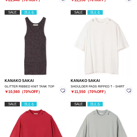
￥22,440（70%OFF）
￥11,550（70%OFF）
SALE
洗える
SALE
洗える
KANAKO SAKAI
KANAKO SAKAI
GLITTER RIBBED KNIT TANK TOP
SHOULDER PADS RIPPED T－SHIRT
￥10,560（70%OFF）
￥11,550（70%OFF）
SALE
洗える
SALE
洗える