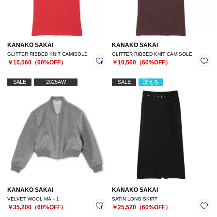
KANAKO SAKAI
KANAKO SAKAI
GLITTER RIBBED KNIT CAMISOLE
GLITTER RIBBED KNIT CAMISOLE
￥10,560（60%OFF）
￥10,560（60%OFF）
SALE
2025AW
SALE
洗える
KANAKO SAKAI
KANAKO SAKAI
VELVET WOOL MA－1
SATIN LONG SKIRT
￥35,200（60%OFF）
￥25,520（60%OFF）