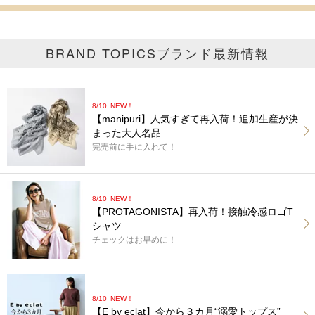
BRAND TOPICS
ブランド最新情報
8/10
NEW！
【manipuri】人気すぎて再入荷！追加生産が決
まった大人名品
完売前に手に入れて！
8/10
NEW！
【PROTAGONISTA】再入荷！接触冷感ロゴT
シャツ
チェックはお早めに！
8/10
NEW！
【E by eclat】今から３カ月“溺愛トップス”