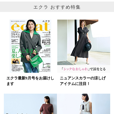
ホワイト
ブラック
グレー
エクラ おすすめ特集
ベージュ
ブラウン
オレンジ
イエロー
レッド
ピンク
パープル
グリーン
ブルー
ゴールド
シルバー
マルチ
エクラ最新9月号をお届けし
ニュアンスカラーの涼しげ
ます
アイテムに注目！