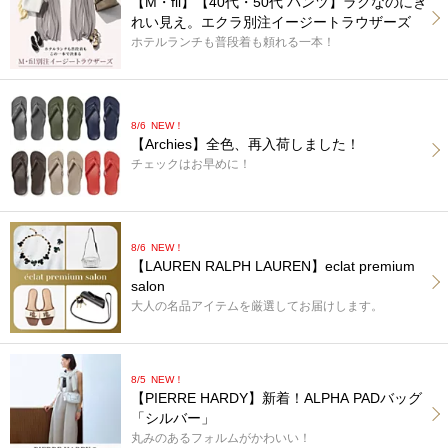
【M・fil】【40代・50代 パンツ】ラクなのにき
れい見え。エクラ別注イージートラウザーズ
ホテルランチも普段着も頼れる一本！
8/6
NEW！
【Archies】全色、再入荷しました！
チェックはお早めに！
8/6
NEW！
【LAUREN RALPH LAUREN】eclat premium
salon
大人の名品アイテムを厳選してお届けします。
8/5
NEW！
【PIERRE HARDY】新着！ALPHA PADバッグ
「シルバー」
丸みのあるフォルムがかわいい！