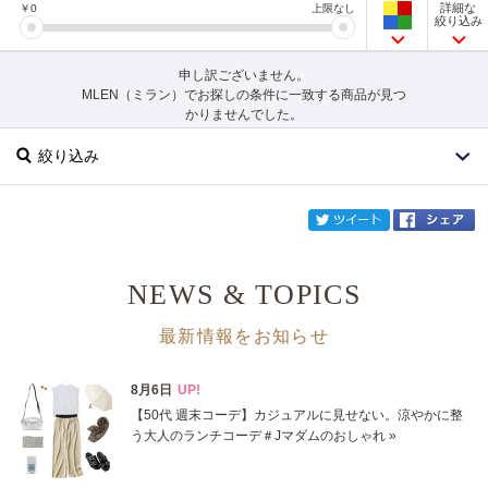
詳細な
￥
0
上限なし
絞り込み
申し訳ございません。
MLEN（ミラン）でお探しの条件に一致する商品が見つ
かりませんでした。
絞り込み
twi
NEWS & TOPICS
ブランド
MLEN
最新情報をお知らせ
カテゴリ
サイズ
掲載雑誌