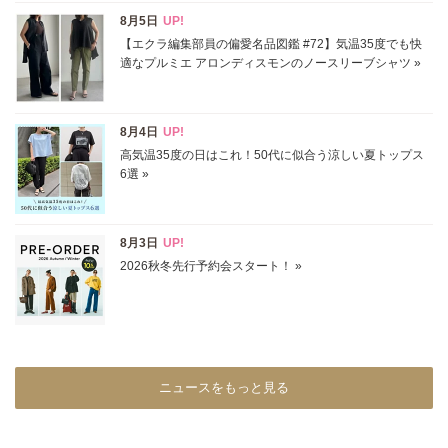
価格
円～
円
表示オプション
すべて
新着
SALE商品
予約品
再入荷
ラスト1
在庫あり
ニュースをもっと見る
カラー