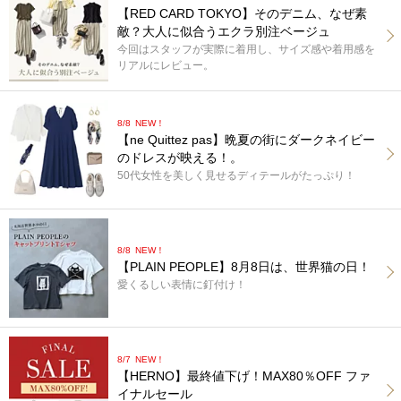
【RED CARD TOKYO】そのデニム、なぜ素
敵？大人に似合うエクラ別注ベージュ
今回はスタッフが実際に着用し、サイズ感や着用感を
リアルにレビュー。
8/8
NEW！
【ne Quittez pas】晩夏の街にダークネイビー
のドレスが映える！。
50代女性を美しく見せるディテールがたっぷり！
8/8
NEW！
【PLAIN PEOPLE】8月8日は、世界猫の日！
愛くるしい表情に釘付け！
8/7
NEW！
【HERNO】最終値下げ！MAX80％OFF ファ
イナルセール