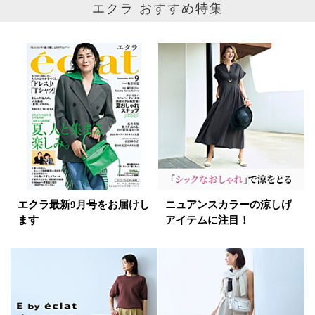
エクラ おすすめ特集
ベージュ
ブラウン
オレンジ
イエロー
レッド
ピンク
パープル
グリーン
ブルー
ゴールド
シルバー
マルチ
エクラ最新9月号をお届けし
ニュアンスカラーの涼しげ
ます
アイテムに注目！