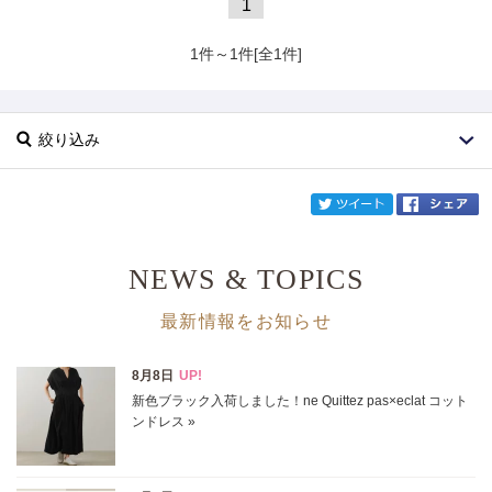
1
1件～1件[全1件]
絞り込み
twi
NEWS & TOPICS
ブランド
COBRUSH
最新情報をお知らせ
カテゴリ
サイズ
掲載雑誌