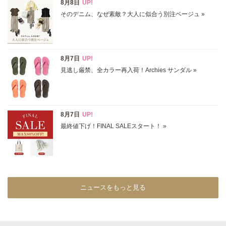
価格
円～
円
表示オプション
すべて
新着
SALE商品
予約品
再入荷
ラスト1
在庫あり
ニュースをもっと見る
カラー
ホワイト
ブラック
グレー