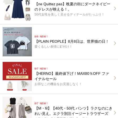
【ne Quittez pas】晩夏の街にダークネイビー
のドレスが映える！。
50代女性を美しく見せるディテールがたっぷり！
8/8
NEW！
【PLAIN PEOPLE】8月8日は、世界猫の日！
愛くるしい表情に釘付け！
8/7
NEW！
【HERNO】最終値下げ！MAX80％OFF ファ
イナルセール
お得なこの機会をお見逃しなく！
8/7
NEW！
【M・fil】【40代・50代 パンツ】ラクなのにき
れい見え。エクラ別注イージートラウザーズ