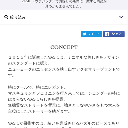
VASIC（ヴァジック）でお探しの条件に一致する商品が
見つかりませんでした。
絞り込み
twi
２０１５年に誕生したVASICは、ミニマルな美しさをデザイン
ブランド
VASIC
のスタンダードに据え、
ニューヨークのエッセンスを映し出すアクセサリーブランドで
カテゴリ
す。
サイズ
時にクールで、時にエレガント。
マスキュリンとフェミニンを行き来しては、ジェンダーの枠に
掲載雑誌
はまらないVASICらしさを提案。
無機質なストリートを背景に、強さとしなやかさをもつ大人を
主役にしたストーリーを紡ぎます。
価格
VASICが目指すのは、装いを完成させるパズルのピースであり
円～
円