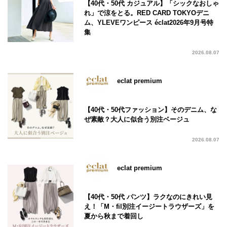
【40代・50代 カジュアル】「シックなおしゃ
れ」で涼をとる。RED CARD TOKYOデニ
ム、YLEVEワンピース éclat2026年9月号特
集
2026.08.07
eclat premium
【40代・50代ファッション】そのデニム、な
ぜ素敵？大人に似合う別注ベージュ
2026.08.07
eclat premium
【40代・50代 パンツ】ラクなのにきれい見
え！「M・fil別注イージートラウザーズ」を
夏から秋まで着回し