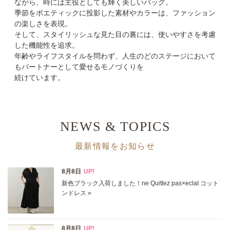
ながら、時には主役としても輝く美しいバッグ。
季節をポエティックに投影した素材やカラーは、ファッション
の楽しさを表現。
表示オプション
そして、スタイリッシュな見た目の裏には、使いやすさを考慮
した機能性を追求。
年齢やライフスタイルを問わず、人生のどのステージにおいて
すべて
新着
もパートナーとして愛せるモノづくりを
続けています。
SALE商品
予約品
再入荷
ラスト1
NEWS & TOPICS
在庫あり
最新情報をお知らせ
カラー
ホワイト
ブラック
グレー
ベージュ
ブラウン
オレンジ