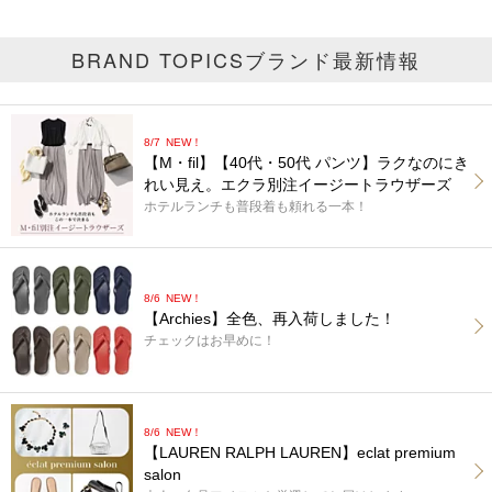
BRAND TOPICS
ブランド最新情報
8/7
NEW！
【M・fil】【40代・50代 パンツ】ラクなのにき
れい見え。エクラ別注イージートラウザーズ
ホテルランチも普段着も頼れる一本！
8/6
NEW！
【Archies】全色、再入荷しました！
チェックはお早めに！
8/6
NEW！
【LAUREN RALPH LAUREN】eclat premium
salon