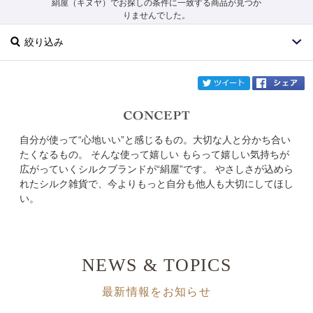
絹屋（キヌヤ）でお探しの条件に一致する商品が見つか
りませんでした。
絞り込み
twi
自分が使って“心地いい”と感じるもの。大切な人と分かち合い
ブランド
絹屋
たくなるもの。 そんな使って嬉しい もらって嬉しい気持ちが
広がっていくシルクブランドが“絹屋”です。 やさしさが込めら
カテゴリ
れたシルク雑貨で、今よりもっと自分も他人も大切にしてほし
い。
サイズ
掲載雑誌
NEWS & TOPICS
価格
最新情報をお知らせ
円～
円