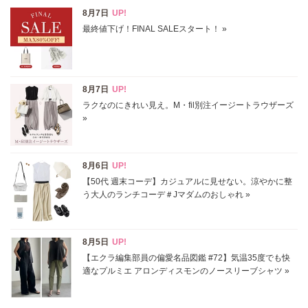
表示オプション
すべて
新着
SALE商品
予約品
再入荷
ラスト1
在庫あり
カラー
ホワイト
ブラック
グレー
ベージュ
ブラウン
オレンジ