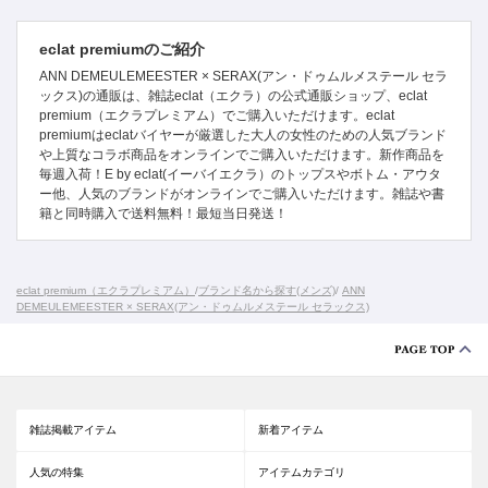
eclat premiumのご紹介
ANN DEMEULEMEESTER × SERAX(アン・ドゥムルメステール セラ
ックス)の通販は、雑誌eclat（エクラ）の公式通販ショップ、eclat
premium（エクラプレミアム）でご購入いただけます。eclat
premiumはeclatバイヤーが厳選した大人の女性のための人気ブランド
や上質なコラボ商品をオンラインでご購入いただけます。新作商品を
毎週入荷！E by eclat(イーバイエクラ）のトップスやボトム・アウタ
ー他、人気のブランドがオンラインでご購入いただけます。雑誌や書
籍と同時購入で送料無料！最短当日発送！
eclat premium（エクラプレミアム）
/
ブランド名から探す(メンズ)
/
ANN
DEMEULEMEESTER × SERAX(アン・ドゥムルメステール セラックス)
雑誌掲載アイテム
新着アイテム
人気の特集
アイテムカテゴリ