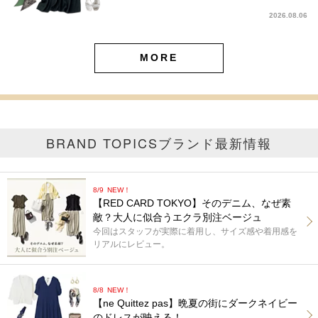
2026.08.06
MORE
BRAND TOPICS
ブランド最新情報
8/9
NEW！
【RED CARD TOKYO】そのデニム、なぜ素
敵？大人に似合うエクラ別注ベージュ
今回はスタッフが実際に着用し、サイズ感や着用感を
リアルにレビュー。
8/8
NEW！
【ne Quittez pas】晩夏の街にダークネイビー
のドレスが映える！。