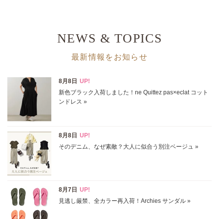
表示オプション
NEWS & TOPICS
すべて
新着
最新情報をお知らせ
SALE商品
予約品
再入荷
ラスト1
在庫あり
カラー
ホワイト
ブラック
グレー
ベージュ
ブラウン
オレンジ