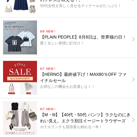
50代女性を美しく見せるディテールがたっぷり！
8/8
NEW！
【PLAIN PEOPLE】8月8日は、世界猫の日！
愛くるしい表情に釘付け！
8/7
NEW！
【HERNO】最終値下げ！MAX80％OFF ファ
イナルセール
お得なこの機会をお見逃しなく！
8/7
NEW！
【M・fil】【40代・50代 パンツ】ラクなのにき
れい見え。エクラ別注イージートラウザーズ
ホテルランチも普段着も頼れる一本！