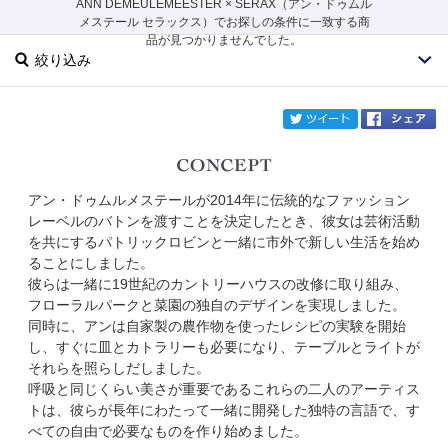
ANN DEMEULEMEESTER × SERAX（アン・ドゥムル
メステール セラックス）でお探しの条件に一致する商
品が見つかりませんでした。
絞り込み
twi
アン・ドゥムルメステールが2014年に伝統的なファッション
ブランド
ANN DEMEULEMEESTER × SERAX
レーベルのバトンを渡すことを決定したとき、彼女は芸術活動
を共にするパトリックロビンと一緒に市外で新しい生活を始め
カテゴリ
ることにしました。
彼らは一緒に19世紀のカントリーハウスの改修に取り組み、
サイズ
フローラルパークと菜園の独自のデザインを実現しました。
同時に、アンは自家製の農作物を使ったレシピの実験を開始
掲載雑誌
し、すぐに皿とカトラリーも必要になり、テーブルとライトが
それらを照らしだしました。
呼吸と同じくらい美さが重要であるこれらの二人のアーティス
価格
トは、彼らが長年にわたって一緒に開発した独特の言語で、す
べての自由で必要なものを作り始めました。
円～
円