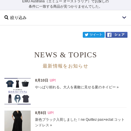
EMU Australia（エミュー オーストラリア）でお探しの
条件に一致する商品が見つかりませんでした。
絞り込み
twi
NEWS & TOPICS
ブランド
EMU Australia
最新情報をお知らせ
カテゴリ
サイズ
掲載雑誌
価格
円～
円