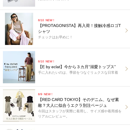
8/10
NEW！
【PROTAGONISTA】再入荷！接触冷感ロゴT
シャツ
チェックはお早めに！
8/10
NEW！
【E by eclat】今から３カ月“溺愛トップス”
手に入れたいのは、季節をつなぐリュクスな日常着
8/9
NEW！
【RED CARD TOKYO】そのデニム、なぜ素
敵？大人に似合うエクラ別注ベージュ
今回はスタッフが実際に着用し、サイズ感や着用感を
リアルにレビュー。