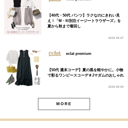
【40代・50代 パンツ】ラクなのにきれい見
え！「M・fil別注イージートラウザーズ」を
夏から秋まで着回し
2026.08.07
eclat premium
【50代 週末コーデ】夏の黒を軽やかに。小物
で彩るワンピースコーデ＃Jマダムのおしゃれ
2026.08.06
MORE