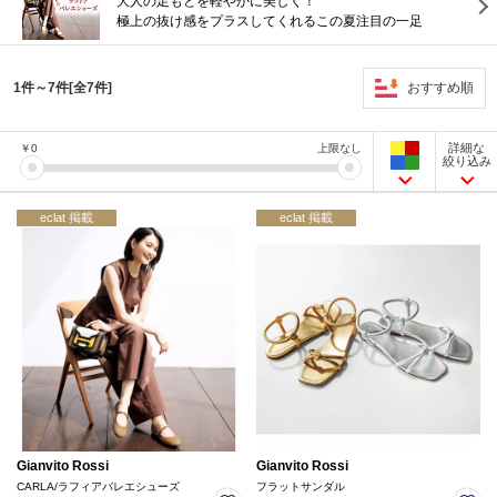
大人の足もとを軽やかに美しく！
極上の抜け感をプラスしてくれるこの夏注目の一足
おすすめ順
1件～7件[全7件]
詳細な
￥
0
上限なし
絞り込み
eclat 掲載
eclat 掲載
Gianvito Rossi
Gianvito Rossi
CARLA/ラフィアバレエシューズ
フラットサンダル