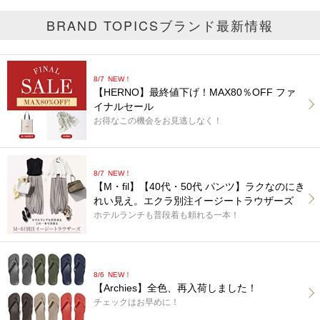
BRAND TOPICS
ブランド最新情報
8/7
NEW！
【HERNO】最終値下げ！MAX80％OFF ファ
イナルセール
お得なこの機会をお見逃しなく！
8/7
NEW！
【M・fil】【40代・50代 パンツ】ラクなのにき
れい見え。エクラ別注イージートラウザーズ
ホテルランチも普段着も頼れる一本！
8/6
NEW！
【Archies】全色、再入荷しました！
チェックはお早めに！