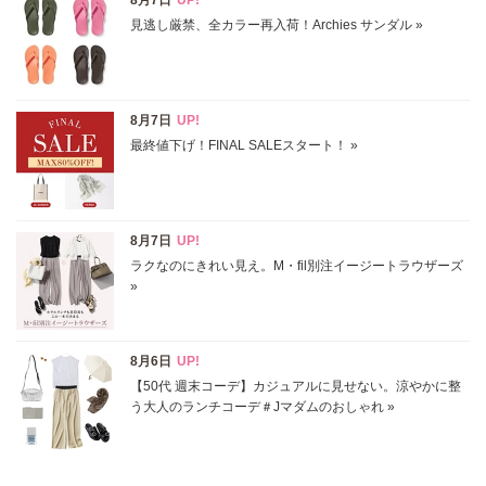
サイズ
掲載雑誌
価格
円～
円
表示オプション
すべて
新着
SALE商品
予約品
再入荷
ラスト1
在庫あり