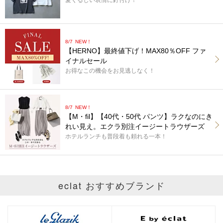
愛くるしい表情に釘付け！
8/7
NEW！
【HERNO】最終値下げ！MAX80％OFF ファ
イナルセール
お得なこの機会をお見逃しなく！
8/7
NEW！
【M・fil】【40代・50代 パンツ】ラクなのにき
れい見え。エクラ別注イージートラウザーズ
ホテルランチも普段着も頼れる一本！
eclat おすすめブランド