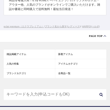
商品を毎週入荷！E by eclat(イーバイエクラ）のトップスやボトム・
アウター他、人気のブランドがオンラインでご購入いただけます。雑
誌や書籍と同時購入で送料無料！最短当日発送！
eclat premium（エクラプレミアム）
/
ブランド名から探す(レディース)
/
HARPO(ハルポ)
雑誌掲載アイテム
新着アイテム
人気の特集
アイテムカテゴリ
ブランドカテゴリ
全商品一覧