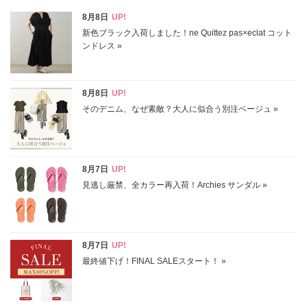
表示オプション
すべて
新着
SALE商品
予約品
再入荷
ラスト1
在庫あり
カラー
ホワイト
ブラック
グレー
ベージュ
ブラウン
オレンジ
イエロー
レッド
ピンク