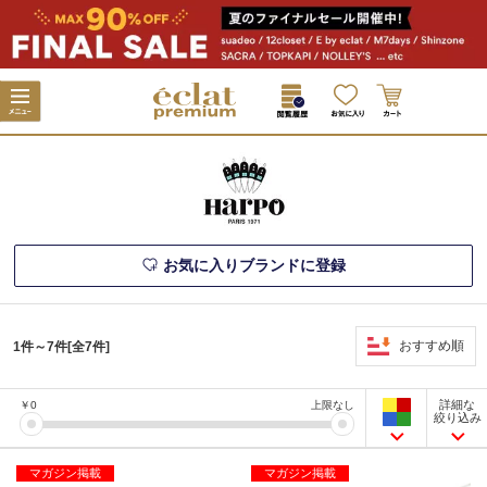
お気に入りブランドに登録
おすすめ順
1件～7件[全7件]
詳細な
￥
0
上限なし
絞り込み
マガジン掲載
マガジン掲載