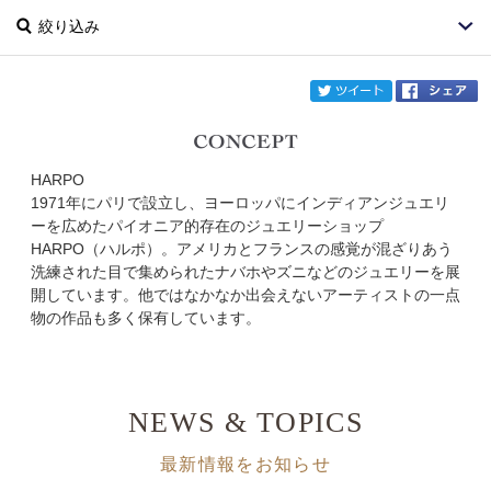
絞り込み
twi
HARPO
ブランド
HARPO
1971年にパリで設立し、ヨーロッパにインディアンジュエリ
ーを広めたパイオニア的存在のジュエリーショップ
カテゴリ
HARPO（ハルポ）。アメリカとフランスの感覚が混ざりあう
洗練された目で集められたナバホやズニなどのジュエリーを展
サイズ
開しています。他ではなかなか出会えないアーティストの一点
物の作品も多く保有しています。
掲載雑誌
価格
NEWS & TOPICS
円～
円
最新情報をお知らせ