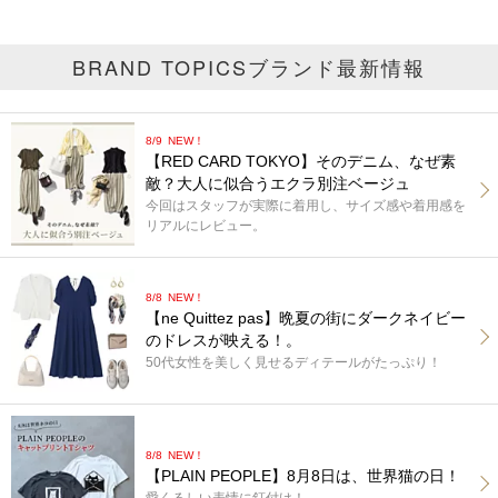
BRAND TOPICS
ブランド最新情報
8/9
NEW！
【RED CARD TOKYO】そのデニム、なぜ素
敵？大人に似合うエクラ別注ベージュ
今回はスタッフが実際に着用し、サイズ感や着用感を
リアルにレビュー。
8/8
NEW！
【ne Quittez pas】晩夏の街にダークネイビー
のドレスが映える！。
50代女性を美しく見せるディテールがたっぷり！
8/8
NEW！
【PLAIN PEOPLE】8月8日は、世界猫の日！