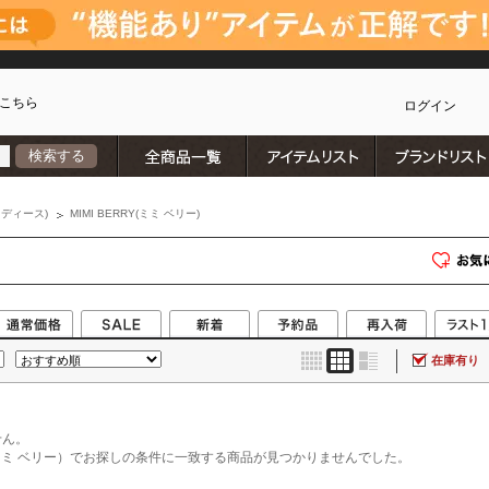
こちら
ログイン
全商品一覧
アイテムリスト
検索する
カ
ディース)
MIMI BERRY(ミミ ベリー)
在庫有り
せん。
RY（ミミ ベリー）でお探しの条件に一致する商品が見つかりませんでした。
)