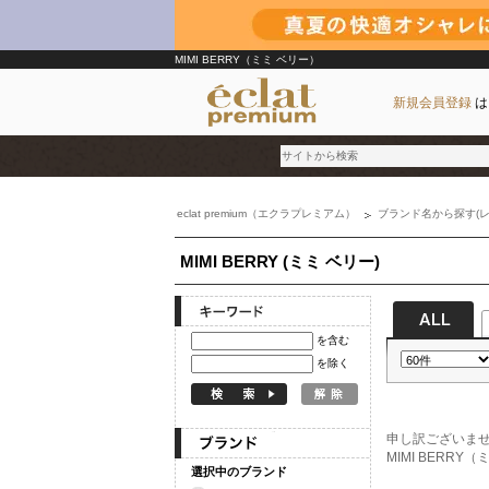
MIMI BERRY（ミミ ベリー）
新規会員登録
は
eclat premium（エクラプレミアム）
ブランド名から探す(レ
ブランド
MIMI BERRY (ミミ ベリー)
カテゴリ
雑誌掲載アイテム
お気に入り
を含む
を除く
ランキング
特集
申し訳ございま
MIMI BER
選択中のブランド
雑誌･書籍(一緒に買うと送料無料