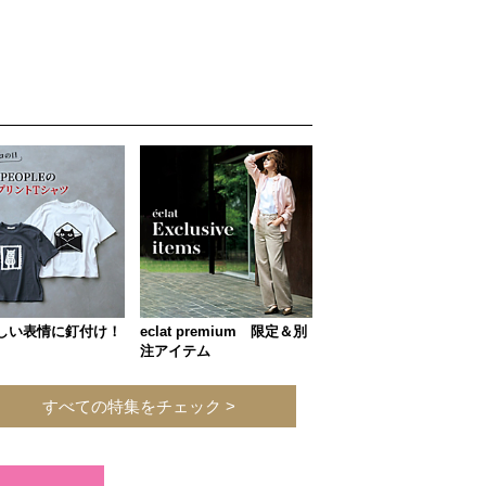
しい表情に釘付け！
eclat premium 限定＆別
注アイテム
すべての特集をチェック >