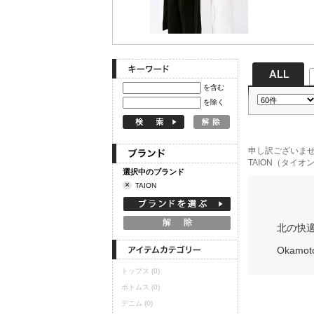
定期購読
を含む
を除く
申し訳ございま
TAION（タイ
選択中のブランド
×
TAION
北の快
Okamot
トップス
(0)
ボトムス
(0)
デニム
(0)