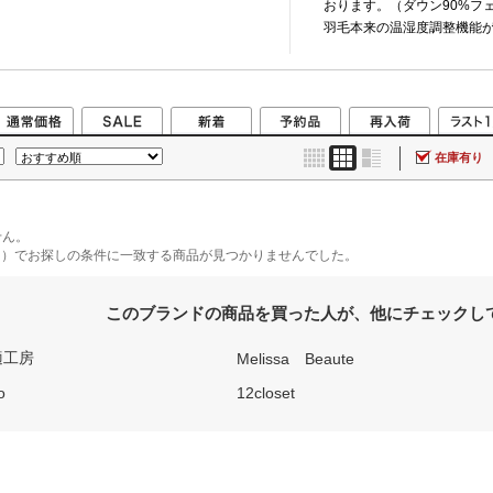
おります。（ダウン90%フェ
羽毛本来の温湿度調整機能
ダウンを使用してます。
羽毛は、軽くて反発力の良い6
羽毛は超撥水加工により、
小限に抑えます。
在庫有り
表地は、420T超撥水高密
つきにくい仕上げになって
また、表地の裏面にACコー
だけ少ない環境にしていま
せん。
軽くて、暖かく、どの環境
オン）でお探しの条件に一致する商品が見つかりませんでした。
限に追求していきます。
このブランドの商品を買った人が、他にチェックし
適工房
Melissa Beaute
o
12closet