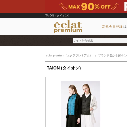
TAION（タイオン）
新規会員登録
は
eclat premium（エクラプレミアム）
ブランド名から探す(レ
ブランド
TAION (タイオン)
カテゴリ
雑誌掲載アイテム
お気に入り
ランキング
特集
雑誌･書籍(一緒に買うと送料無料