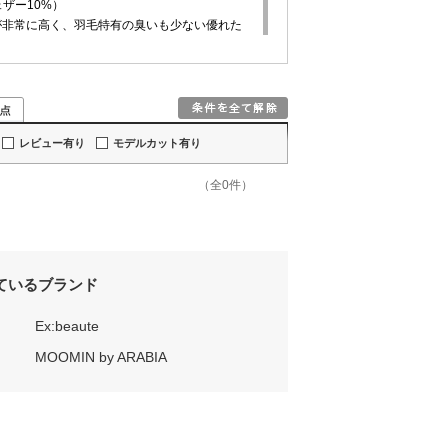
ザー10%）
が非常に高く、羽毛特有の臭いも少ない優れた
50flp以上のダウンを使用してます。
雨や高湿度の環境下の使用でも羽毛の縮みを最
レビュー有り
モデルカット有り
度ナイロン生地を使用、撥水はもちろん、汚れも
おります。
ティング加工を施し、羽毛の吹き出しをできる
（全0件）
す。
下でも着用しやすいデザインをこれからも最大
ているブランド
Ex:beaute
MOOMIN by ARABIA