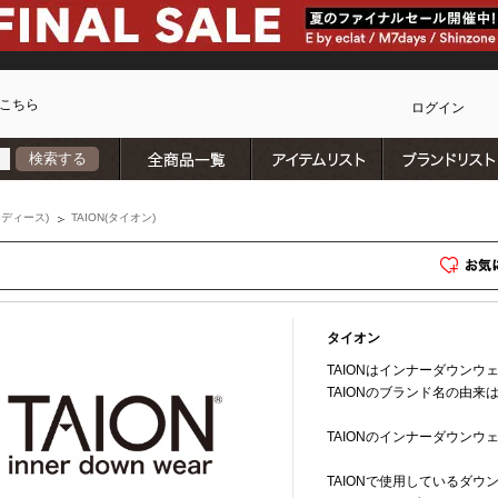
こちら
ログイン
全商品一覧
アイテムリスト
検索する
カ
ディース)
TAION(タイオン)
タイオン
TAIONはインナーダウンウ
TAIONのブランド名の由来は
TAIONのインナーダウン
TAIONで使用しているダ
)