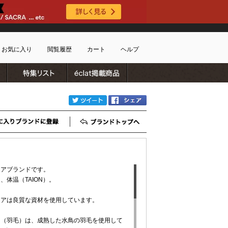
お気に入り
閲覧履歴
カート
ヘルプ
ブランドリスト
特集リスト
雑誌掲載商品
ショッピングガイド
ートに商品がありません
配送・送料について
twitter
Facebook
お支払い方法について
キャンセルについて
お気に入りブランド登録
ブランドTOP
返品・交換について
会員特典のご案内
初めてのお客様
ェアブランドです。
よくあるご質問
、体温（TAION）。
お問合せ
新規会員登録
ウェアは良質な資材を使用しています。
ウン（羽毛）は、成熟した水鳥の羽毛を使用して