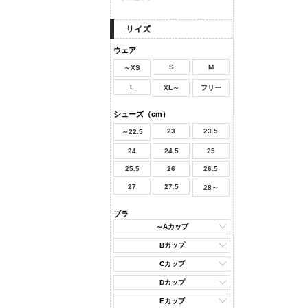
ウェア
S
M
～XS
L
XL～
フリー
シューズ（cm）
23
23.5
～22.5
24
24.5
25
25.5
26
26.5
27
27.5
28～
ブラ
～Aカップ
Bカップ
Cカップ
Dカップ
Eカップ