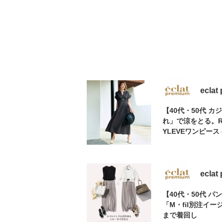
eclat
【40代・50代 
れ」で涼をとる。RE
YLEVEワンピース 
eclat
【40代・50代 
「M・fil別注イ
まで着回し